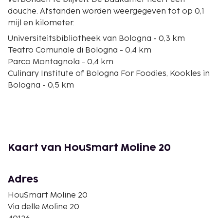
douche. Afstanden worden weergegeven tot op 0,1
mijl en kilometer.
Universiteitsbibliotheek van Bologna - 0,3 km
Teatro Comunale di Bologna - 0,4 km
Parco Montagnola - 0,4 km
Culinary Institute of Bologna For Foodies, Kookles in
Bologna - 0,5 km
Via Zamboni - 0,5 km
Universiteit van Bologna - 0,5 km
Finestrella di Via Piella - 0,5 km
Nationale kunstgalerij van Bologna - 0,6 km
Piazza di Porta Ravegnana - 0,6 km
Kaart van HouSmart Moline 20
Le due Torri - 0,6 km
Piazza VIII Agosto - 0,6 km
Via Indipendenza - 0,6 km
Adres
Palazzo Poggi Museum - 0,7 km
HouSmart Moline 20
Botanische tuinen van Bologna - 0,7 km
Via delle Moline 20
Teatro Auditorium Manzoni - 0,7 km