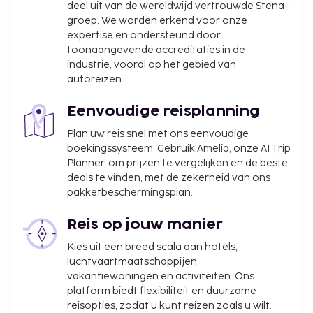
contante betalingen bij deze accommodatie
deel uit van de wereldwijd vertrouwde Stena-
groep. We worden erkend voor onze
het bedrag van EUR 5000 niet overschrijden.
expertise en ondersteund door
Neem voor meer informatie contact op met de
toonaangevende accreditaties in de
accommodatie via de gegevens in de
industrie, vooral op het gebied van
boekingsbevestiging.
autoreizen.
Eenvoudige reisplanning
Plan uw reis snel met ons eenvoudige
boekingssysteem. Gebruik Amelia, onze AI Trip
Planner, om prijzen te vergelijken en de beste
deals te vinden, met de zekerheid van ons
pakketbeschermingsplan.
Reis op jouw manier
Kies uit een breed scala aan hotels,
luchtvaartmaatschappijen,
vakantiewoningen en activiteiten. Ons
platform biedt flexibiliteit en duurzame
reisopties, zodat u kunt reizen zoals u wilt.