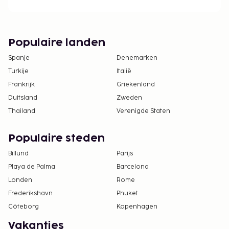
Populaire landen
Spanje
Denemarken
Turkije
Italië
Frankrijk
Griekenland
Duitsland
Zweden
Thailand
Verenigde Staten
Populaire steden
Billund
Parijs
Playa de Palma
Barcelona
Londen
Rome
Frederikshavn
Phuket
Göteborg
Kopenhagen
Vakanties