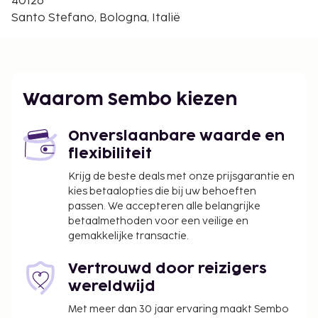
40126
De dichtsbijzijnde luchthaven is Luchthaven van
Santo Stefano, Bologna, Italië
Bologna (BLQ) - 10,3 km
Gasten profiteren er van voorzieningen zoals een
virtuele receptiebalie.
De volgende kosten dienen bij de accommodatie te
Waarom Sembo kiezen
worden betaald. De kosten kunnen inclusief
toepasselijke belastingen zijn:
Onverslaanbare waarde en
Er wordt een toeristenbelasting van 10.50
flexibiliteit
procent in rekening gebracht
Krijg de beste deals met onze prijsgarantie en
kies betaalopties die bij uw behoeften
We hebben alle kosten vermeld die de
passen. We accepteren alle belangrijke
accommodatie aan ons heeft doorgegeven.
betaalmethoden voor een veilige en
gemakkelijke transactie.
Alle gasten, waaronder kinderen, dienen tijdens
het inchecken aanwezig te zijn en hun door de
Vertrouwd door reizigers
overheid verstrekte identiteitsbewijs met foto
wereldwijd
of paspoort te laten zien.
Wegens de nationale wetgeving mogen
Met meer dan 30 jaar ervaring maakt Sembo