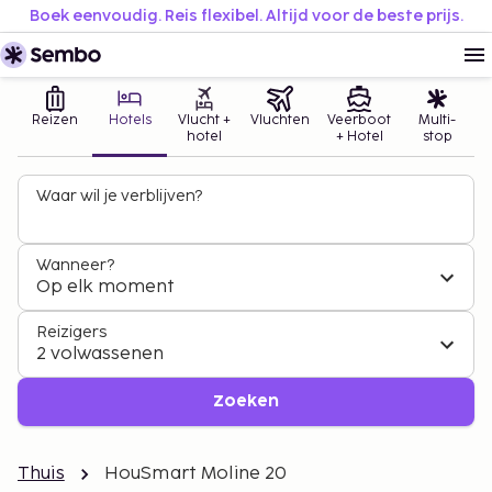
Boek eenvoudig. Reis flexibel. Altijd voor de beste prijs.
Reizen
Hotels
Vlucht +
Vluchten
Veerboot
Multi-
hotel
+ Hotel
stop
Waar wil je verblijven?
Wanneer?
Op elk moment
Reizigers
2 volwassenen
Zoeken
Thuis
HouSmart Moline 20