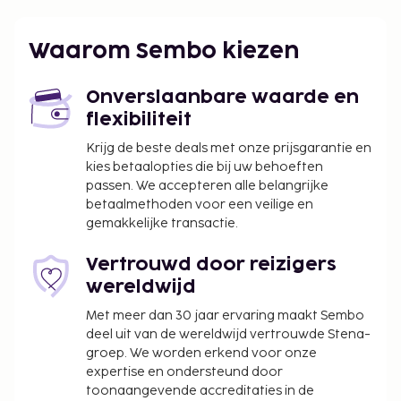
Enkele van de voorzieningen zijn een
stomerij/wasserijservice, een 24-uurs receptie en
Waarom Sembo kiezen
een bagageopslagruimte. Ter plaatse heb je gratis
parkeerplaatsen. Profiteer van een buitenzwembad
Onverslaanbare waarde en
of maak gebruik van gratis wifi of
flexibiliteit
conciërgeservices. Maak kennis met andere gasten
tijdens een gratis receptie, dagelijks aangeboden.
Krijg de beste deals met onze prijsgarantie en
Dagelijks kun je tegen betaling genieten van een
kies betaalopties die bij uw behoeften
passen. We accepteren alle belangrijke
lekker ontbijt met lokale gerechten, dat geserveerd
betaalmethoden voor een veilige en
wordt van 07.00 uur tot 12.00 uur. In
gemakkelijke transactie.
overeenstemming met de lokale wetgeving mogen
alle bezoekers tijdens de Dag van de Stilte (Nyepi)
Vertrouwd door reizigers
gedurende 24 uur (vanaf 06.00 uur) de
wereldwijd
accommodatie niet verlaten. De Dag van de Stilte
Met meer dan 30 jaar ervaring maakt Sembo
valt normaal in maart of april (datums wijzigen elk
deel uit van de wereldwijd vertrouwde Stena-
jaar). Op die dag kan er niet ingecheckt of
groep. We worden erkend voor onze
uitgecheckt worden. Ngurah Rai-luchthaven
expertise en ondersteund door
(Internationale luchthaven van Bali) is op de Dag
toonaangevende accreditaties in de