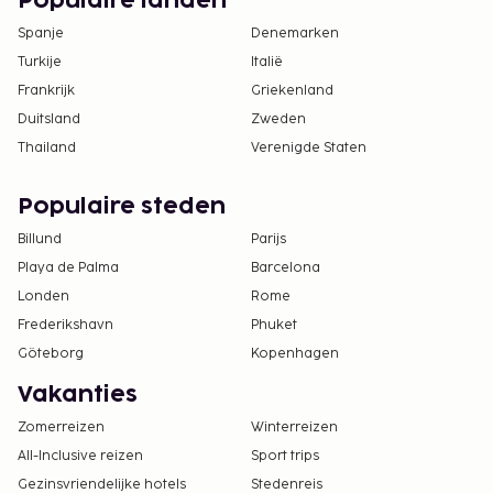
Populaire landen
Spanje
Denemarken
Turkije
Italië
Frankrijk
Griekenland
Duitsland
Zweden
Thailand
Verenigde Staten
Populaire steden
Billund
Parijs
Playa de Palma
Barcelona
Londen
Rome
Frederikshavn
Phuket
Göteborg
Kopenhagen
Vakanties
Zomerreizen
Winterreizen
All-Inclusive reizen
Sport trips
Gezinsvriendelijke hotels
Stedenreis