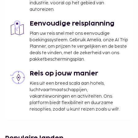
van de Stilte ook gesloten.
industrie, vooral op het gebied van
Toeslag voor het ontbijt met lokale gerechten:
autoreizen.
ca. IDR 287000 per persoon
Een schoonmaakservice is beschikbaar tegen
Eenvoudige reisplanning
betaling
Plan uw reis snel met ons eenvoudige
boekingssysteem. Gebruik Amelia, onze AI Trip
Deze lijst is mogelijk niet volledig. Toeslagen en
Planner, om prijzen te vergelijken en de beste
borgsommen zijn mogelijk excl. btw en kunnen
deals te vinden, met de zekerheid van ons
wijzigen.
pakketbeschermingsplan.
24 uur per dag toegang tot zwembad
Reis op jouw manier
Gasten jonger dan 18 jaar oud worden bij deze
accommodatie voor volwassenen niet
Kies uit een breed scala aan hotels,
toegelaten.
luchtvaartmaatschappijen,
vakantiewoningen en activiteiten. Ons
In deze accommodatie zijn huisdieren en
platform biedt flexibiliteit en duurzame
assistentiedieren niet toegestaan.
reisopties, zodat u kunt reizen zoals u wilt.