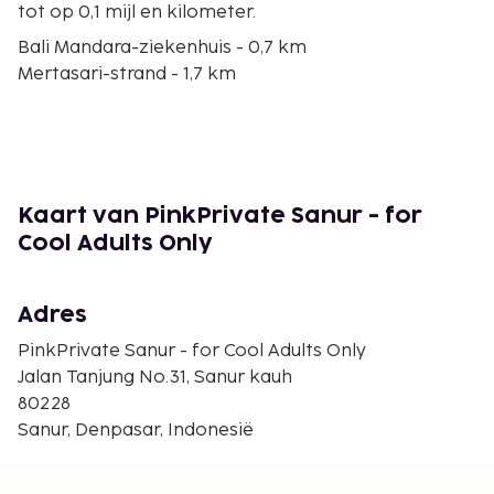
tot op 0,1 mijl en kilometer.
Bali Mandara-ziekenhuis - 0,7 km
Mertasari-strand - 1,7 km
Sanur Beach - 2,2 km
Semawang-strand - 3,1 km
Hardy's Supermarkt - 3,1 km
Avondmarkt Sanur - 3,6 km
Sindhu-strand - 4,2 km
Kaart van PinkPrivate Sanur - for
Matahari Terbit-strand - 5,3 km
Cool Adults Only
Jachthaven van Sanur - 5,4 km
Benoa-haven - 7,5 km
Strand van Serangan - 7,6 km
Adres
Oost-Timorees Consulaat-Generaal - 7,7 km
PinkPrivate Sanur - for Cool Adults Only
Bajra Sandhi-monument - 7,8 km
Jalan Tanjung No.31, Sanur kauh
Mall Bali Galeria - 8 km
80228
Winkelcentrum Level 21 - 8,2 km
Sanur, Denpasar, Indonesië
De dichtsbijzijnde luchthaven is Denpasar (DPS-
Ngurah Rai Intl.) - 13 km