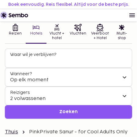
Boek eenvoudig. Reis flexibel. Altijd voor de beste prijs.
Reizen
Hotels
Vlucht +
Vluchten
Veerboot
Multi-
hotel
+ Hotel
stop
Waar wil je verblijven?
Wanneer?
Op elk moment
Reizigers
2 volwassenen
Zoeken
Thuis
PinkPrivate Sanur - for Cool Adults Only