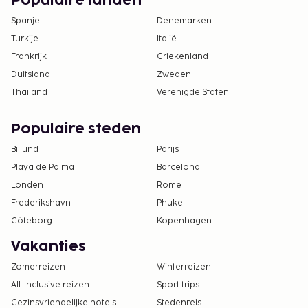
Populaire landen
Spanje
Denemarken
Turkije
Italië
Frankrijk
Griekenland
Duitsland
Zweden
Thailand
Verenigde Staten
Populaire steden
Billund
Parijs
Playa de Palma
Barcelona
Londen
Rome
Frederikshavn
Phuket
Göteborg
Kopenhagen
Vakanties
Zomerreizen
Winterreizen
All-Inclusive reizen
Sport trips
Gezinsvriendelijke hotels
Stedenreis