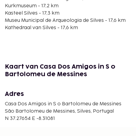
Kurkmuseum - 17,2 km
Kasteel Silves - 17,3 km
Museu Municipal de Arqueologia de Silves - 17,6 km
Kathedraal van Silves - 17,6 km
Casa Museu do Acordeão - 17,7 km
Roman Bridge of Silves - 17,7 km
Kathedraal & Kerk van Barmhartigheid - 18,8 km
Cerro da Rocha Brava - 19 km
Festival Internacional de Escultura em Areia - 19,9
Kaart van Casa Dos Amigos in S o
km
Bartolomeu de Messines
Kasteelruïnes van Paderne - 20,4 km
De dichtstbijgelegen grootste luchthavens zijn:
Adres
Portimao (PRM) - 37 km
Faro (FAO-Faro Intl.) - 53,1 km
Casa Dos Amigos in S o Bartolomeu de Messines
São Bartolomeu de Messines, Silves, Portugal
De accommodatie heeft een tuin waar je van het
N 37.27654 E -8.31081
uitzicht kunt genieten, maar profiteer ook van
barbecues.