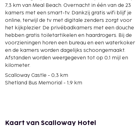
7,3 km van Meal Beach. Overnacht in één van de 23
kamers met een smart-tv. Dankzij gratis wifi blijf je
online, terwijl de tv met digitale zenders zorgt voor
het kijkplezier. De privébadkamers met een douche
hebben gratis toiletartikelen en haardrogers. Bij de
voorzieningen horen een bureau en een waterkoker
en de kamers worden dagelijks schoongemaakt.
Afstanden worden weergegeven tot op 0,1 mijl en
kilometer.
Scalloway Castle - 0,3 km
Shetland Bus Memorial - 1,9 km
Scalloway Museum - 1,9 km
Meal Beach - 7,3 km
Böd of Gremista - 7,7 km
Clickimin Broch - 8,1 km
Clickimin Leisure Centre - 9,1 km
Kaart van Scalloway Hotel
Lerwick Town Hall - 9,4 km
Up-Helly-Aa Exhibition - 9,5 km