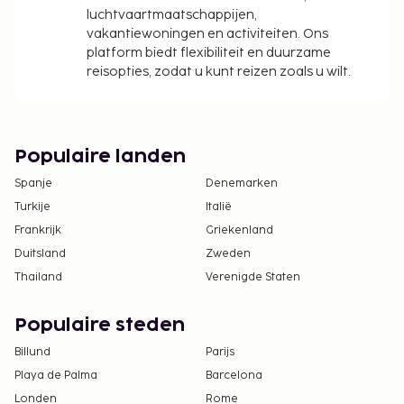
luchtvaartmaatschappijen,
vakantiewoningen en activiteiten. Ons
platform biedt flexibiliteit en duurzame
reisopties, zodat u kunt reizen zoals u wilt.
Populaire landen
Spanje
Denemarken
Turkije
Italië
Frankrijk
Griekenland
Duitsland
Zweden
Thailand
Verenigde Staten
Populaire steden
Billund
Parijs
Playa de Palma
Barcelona
Londen
Rome