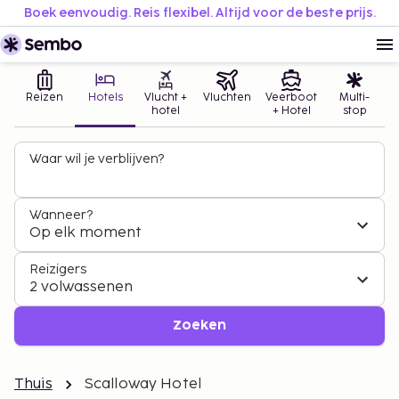
Boek eenvoudig. Reis flexibel. Altijd voor de beste prijs.
Reizen
Hotels
Vlucht +
Vluchten
Veerboot
Multi-
hotel
+ Hotel
stop
Waar wil je verblijven?
Wanneer?
Op elk moment
Reizigers
2 volwassenen
Zoeken
Thuis
Scalloway Hotel