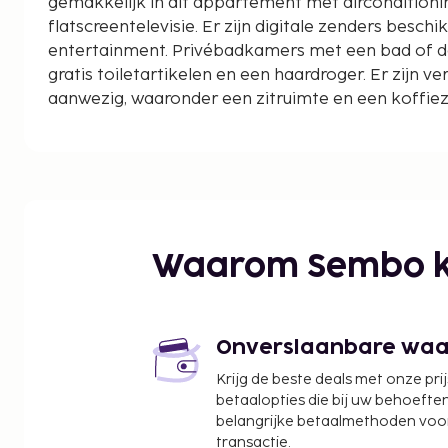
gemakkelijk in dit appartement met airconditioni
flatscreentelevisie. Er zijn digitale zenders beschi
entertainment. Privébadkamers met een bad of 
gratis toiletartikelen en een haardroger. Er zijn v
aanwezig, waaronder een zitruimte en een koffi
Afstanden worden weergegeven tot op 0,1 mijl en 
Seagrove Beach East - 0,2 km
Seagrove Beach West - 1 km
Seaside Beach - 1,6 km
Seaside Repertory Theatre - 1,8 km
Central Square (winkelcentrum) - 1,8 km
Waarom Sembo k
Seaside Amphitheater - 1,8 km
Sundog Books - 1,8 km
Fusion Art Glass Gallery - 1,9 km
The Chapel at Seaside - 2 km
Onverslaanbare waard
Eastern Lake - 2,5 km
Krijg de beste deals met onze pri
Grayton Beach State Park - 2,7 km
betaalopties die bij uw behoefte
Deer Lake State Park - 3,6 km
belangrijke betaalmethoden voor
South Walton Beaches - 5,7 km
transactie.