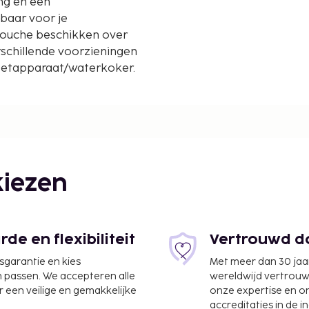
ng en een
kbaar voor je
douche beschikken over
erschillende voorzieningen
ezetapparaat/waterkoker.
kilometer.
iezen
e en flexibiliteit
Vertrouwd do
jsgarantie en kies
Met meer dan 30 jaa
n passen. We accepteren alle
wereldwijd vertrou
 een veilige en gemakkelijke
onze expertise en 
accreditaties in de i