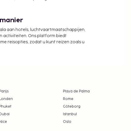
 manier
cala aan hotels, luchtvaartmaatschappijen,
activiteiten. Ons platform biedt
zame reisopties, zodat u kunt reizen zoals u
Parijs
Playa de Palma
Londen
Rome
Phuket
Göteborg
Dubai
Istanbul
Nice
Oslo