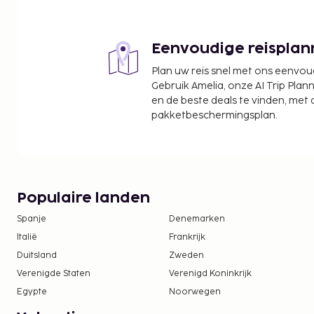
Seacrest Beach - 5,7 km
Grayton Beach - 6,2 km
Eenvoudige reisplan
De dichtstbijgelegen grootste luchthavens zijn:
Panama City, FL (ECP-Northwest Florida Beaches In
Plan uw reis snel met ons eenvo
Fort Walton Beach, FL (VPS-Northwest Florida Reg
Gebruik Amelia, onze AI Trip Plann
en de beste deals te vinden, met
Ter plaatse heb je een beperkt aantal parkeerpla
pakketbeschermingsplan.
Het beleid van deze accommodatie staat bep
voor groepsevenementen of groepsfeesten, 
vrijgezellenfeesten, niet toe.
Kinderen verblijven gratis wanneer zij in deze
of voogd slapen en de aanwezige bedden geb
Populaire landen
De accommodatie wordt professioneel scho
Spanje
Denemarken
Contacloos inchecken en contactloos uitcheck
Italië
Frankrijk
Duitsland
Zweden
Verenigde Staten
Verenigd Koninkrijk
Egypte
Noorwegen