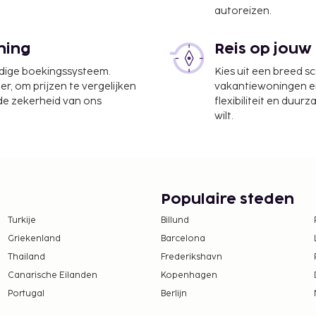
autoreizen.
ning
Reis op jouw
tl.) - 44,3 km
udige boekingssysteem.
Kies uit een breed s
ional) - 62,8 km
er, om prijzen te vergelijken
vakantiewoningen en 
 de zekerheid van ons
flexibiliteit en duur
atsen.
wilt.
aalde reserveringen
waaronder
lfde kamer als hun ouders
ruiken.
Populaire steden
ongemaakt.
Turkije
Billund
en zijn mogelijk.
Griekenland
Barcelona
Thailand
Frederikshavn
Canarische Eilanden
Kopenhagen
Portugal
Berlijn