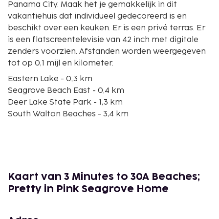
Panama City. Maak het je gemakkelijk in dit
vakantiehuis dat individueel gedecoreerd is en
beschikt over een keuken. Er is een privé terras. Er
is een flatscreentelevisie van 42 inch met digitale
zenders voorzien. Afstanden worden weergegeven
tot op 0,1 mijl en kilometer.
Eastern Lake - 0,3 km
Seagrove Beach East - 0,4 km
Deer Lake State Park - 1,3 km
South Walton Beaches - 3,4 km
Seagrove Beach West - 3,6 km
Seaside Beach - 4,2 km
Seaside Repertory Theatre - 4,4 km
Central Square (winkelcentrum) - 4,4 km
Seaside Amphitheater - 4,4 km
Kaart van 3 Minutes to 30A Beaches;
Sundog Books - 4,4 km
Pretty in Pink Seagrove Home
Fusion Art Glass Gallery - 4,5 km
Camp Creek Lake - 4,6 km