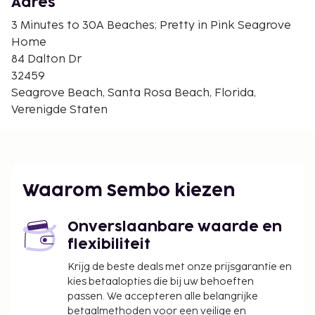
The Chapel at Seaside - 4,6 km
Adres
Seacrest Beach - 4,7 km
3 Minutes to 30A Beaches; Pretty in Pink Seagrove
Grayton Beach State Park - 5,5 km
Home
De dichtstbijgelegen grootste luchthavens zijn:
84 Dalton Dr
Panama City, FL (ECP-Northwest Florida Beaches
32459
Intl.) - 43,5 km
Seagrove Beach, Santa Rosa Beach, Florida,
Fort Walton Beach, FL (VPS-Northwest Florida
Verenigde Staten
Regional) - 78,2 km
Ter plaatse heb je een beperkt aantal
parkeerplaatsen.
Toeslag voor huisdieren: USD 150 per huisdier,
Waarom Sembo kiezen
per verblijf
Assistentiedieren zijn vrijgesteld van toeslagen
Onverslaanbare waarde en
Deze lijst is mogelijk niet volledig. Toeslagen en
flexibiliteit
borgsommen zijn mogelijk excl. btw en kunnen
Krijg de beste deals met onze prijsgarantie en
wijzigen.
kies betaalopties die bij uw behoeften
passen. We accepteren alle belangrijke
Het beleid van deze accommodatie staat
betaalmethoden voor een veilige en