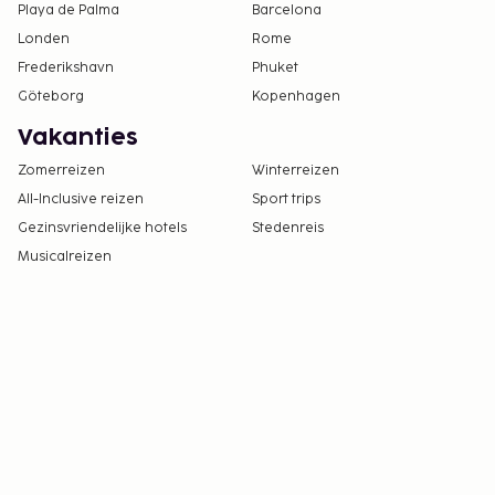
Playa de Palma
Barcelona
Londen
Rome
Frederikshavn
Phuket
Göteborg
Kopenhagen
Vakanties
Zomerreizen
Winterreizen
All-Inclusive reizen
Sport trips
Gezinsvriendelijke hotels
Stedenreis
Musicalreizen