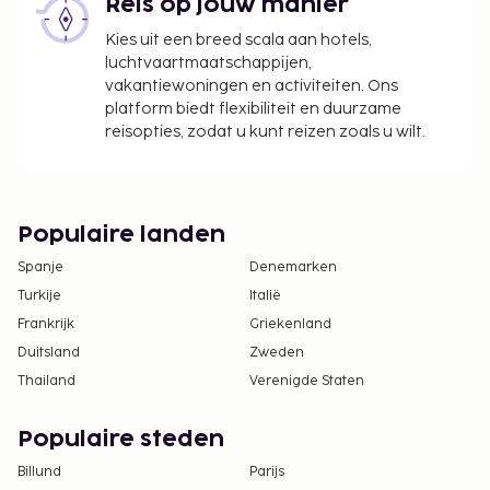
Reis op jouw manier
Kies uit een breed scala aan hotels,
luchtvaartmaatschappijen,
vakantiewoningen en activiteiten. Ons
platform biedt flexibiliteit en duurzame
reisopties, zodat u kunt reizen zoals u wilt.
Populaire landen
Spanje
Denemarken
Turkije
Italië
Frankrijk
Griekenland
Duitsland
Zweden
Thailand
Verenigde Staten
Populaire steden
Billund
Parijs