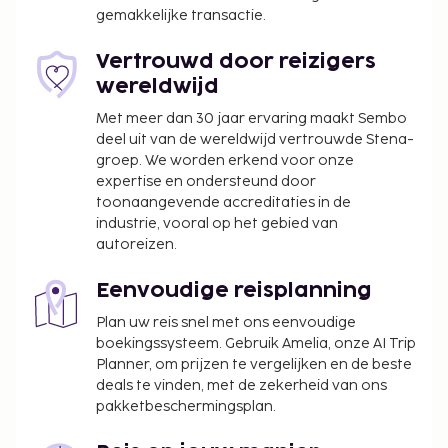
bepaalde reserveringen voor
gemakkelijke transactie.
groepsevenementen of groepsfeesten,
waaronder vrijgezellenfeesten, niet toe.
Vertrouwd door reizigers
Kinderen verblijven gratis wanneer zij in
wereldwijd
dezelfde kamer als hun ouders of voogd slapen
Met meer dan 30 jaar ervaring maakt Sembo
en de aanwezige bedden gebruiken.
deel uit van de wereldwijd vertrouwde Stena-
De accommodatie wordt professioneel
groep. We worden erkend voor onze
schoongemaakt.
expertise en ondersteund door
Contacloos inchecken en contactloos
toonaangevende accreditaties in de
uitchecken zijn mogelijk.
industrie, vooral op het gebied van
autoreizen.
Eenvoudige reisplanning
Plan uw reis snel met ons eenvoudige
boekingssysteem. Gebruik Amelia, onze AI Trip
Planner, om prijzen te vergelijken en de beste
deals te vinden, met de zekerheid van ons
pakketbeschermingsplan.