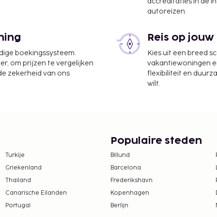
accreditaties in de i
autoreizen.
tl.) - 42,5 km
ional) - 65,4 km
ning
Reis op jouw
tsen. Profiteer van de
ues.
udige boekingssysteem.
Kies uit een breed s
aalde reserveringen
er, om prijzen te vergelijken
vakantiewoningen en 
 de zekerheid van ons
flexibiliteit en duur
waaronder
wilt.
lfde kamer als hun ouders
ruiken.
ongemaakt.
en zijn mogelijk.
Populaire steden
Turkije
Billund
Griekenland
Barcelona
Thailand
Frederikshavn
Canarische Eilanden
Kopenhagen
Portugal
Berlijn