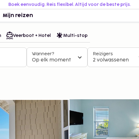
Boek eenvoudig. Reis flexibel. Altijd voor de beste prijs.
Mijn reizen
n
Veerboot + Hotel
Multi-stop
Wanneer?
Reizigers
Op elk moment
2 volwassenen