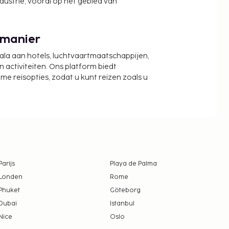
ndustrie, vooral op het gebied van
 manier
cala aan hotels, luchtvaartmaatschappijen,
activiteiten. Ons platform biedt
zame reisopties, zodat u kunt reizen zoals u
Parijs
Playa de Palma
Londen
Rome
Phuket
Göteborg
Dubai
Istanbul
Nice
Oslo