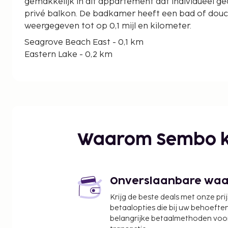
gemakkelijk in dit appartement dat individueel ged
privé balkon. De badkamer heeft een bad of dou
weergegeven tot op 0,1 mijl en kilometer.
Seagrove Beach East - 0,1 km
Eastern Lake - 0,2 km
Deer Lake State Park - 1,7 km
Seagrove Beach West - 3,3 km
South Walton Beaches - 3,9 km
Seaside Beach - 3,9 km
Seaside Repertory Theatre - 4,1 km
Seaside Amphitheater - 4,1 km
Waarom Sembo k
Fusion Art Glass Gallery - 4,2 km
The Chapel at Seaside - 4,3 km
Central Square (winkelcentrum) - 4,4 km
Sundog Books - 4,4 km
Onverslaanbare waard
Camp Creek Lake - 4,9 km
Krijg de beste deals met onze pri
Seacrest Beach - 4 km
betaalopties die bij uw behoefte
Grayton Beach State Park - 5,5 km
belangrijke betaalmethoden voor