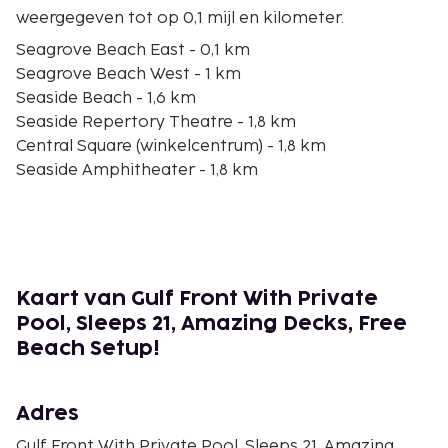
weergegeven tot op 0,1 mijl en kilometer.
Seagrove Beach East - 0,1 km
Seagrove Beach West - 1 km
Seaside Beach - 1,6 km
Seaside Repertory Theatre - 1,8 km
Central Square (winkelcentrum) - 1,8 km
Seaside Amphitheater - 1,8 km
Sundog Books - 1,8 km
Fusion Art Glass Gallery - 1,9 km
The Chapel at Seaside - 2 km
Eastern Lake - 2,6 km
Grayton Beach State Park - 2,8 km
Kaart van Gulf Front With Private
Deer Lake State Park - 3,7 km
Pool, Sleeps 21, Amazing Decks, Free
South Walton Beaches - 5,7 km
Beach Setup!
Seacrest Beach - 5,8 km
Grayton Beach - 6,3 km
Adres
De dichtstbijgelegen grootste luchthavens zijn:
Panama City, FL (ECP-Northwest Florida Beaches
Gulf Front With Private Pool, Sleeps 21, Amazing