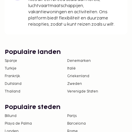
luchtvaartmaatschappijen,
vakantiewoningen en activiteiten. Ons
platform biedt flexibiliteit en duurzame
reisopties, zodat u kunt reizen zoals u wilt.
Populaire landen
Spanje
Denemarken
Turkije
Italië
Frankrijk
Griekenland
Duitsland
Zweden
Thailand
Verenigde Staten
Populaire steden
Billund
Parijs
Playa de Palma
Barcelona
Londen
Rome