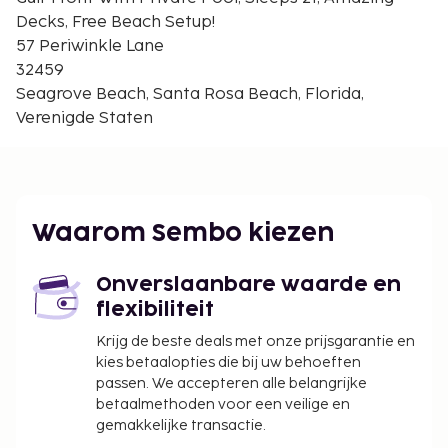
Intl.) - 47,1 km
Decks, Free Beach Setup!
Fort Walton Beach, FL (VPS-Northwest Florida
57 Periwinkle Lane
Regional) - 75,6 km
32459
Seagrove Beach, Santa Rosa Beach, Florida,
Ter plaatse heb je een beperkt aantal
Verenigde Staten
parkeerplaatsen.
Het beleid van deze accommodatie staat
bepaalde reserveringen voor
groepsevenementen of groepsfeesten,
waaronder vrijgezellenfeesten, niet toe.
Waarom Sembo kiezen
Kinderen verblijven gratis wanneer zij in
dezelfde kamer als hun ouders of voogd slapen
Onverslaanbare waarde en
en de aanwezige bedden gebruiken.
flexibiliteit
De accommodatie wordt professioneel
schoongemaakt.
Krijg de beste deals met onze prijsgarantie en
Contacloos inchecken en contactloos
kies betaalopties die bij uw behoeften
passen. We accepteren alle belangrijke
uitchecken zijn mogelijk.
betaalmethoden voor een veilige en
gemakkelijke transactie.