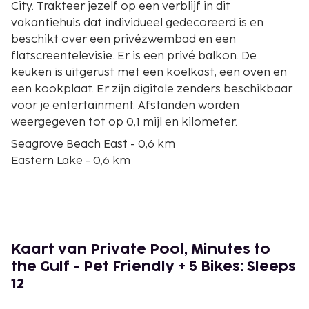
City. Trakteer jezelf op een verblijf in dit
vakantiehuis dat individueel gedecoreerd is en
beschikt over een privézwembad en een
flatscreentelevisie. Er is een privé balkon. De
keuken is uitgerust met een koelkast, een oven en
een kookplaat. Er zijn digitale zenders beschikbaar
voor je entertainment. Afstanden worden
weergegeven tot op 0,1 mijl en kilometer.
Seagrove Beach East - 0,6 km
Eastern Lake - 0,6 km
Deer Lake State Park - 1,4 km
Seagrove Beach West - 3,1 km
South Walton Beaches - 3,6 km
Seaside Beach - 3,6 km
Seaside Repertory Theatre - 3,8 km
Kaart van Private Pool, Minutes to
Central Square (winkelcentrum) - 3,9 km
the Gulf - Pet Friendly + 5 Bikes: Sleeps
Seaside Amphitheater - 3,9 km
12
Sundog Books - 3,9 km