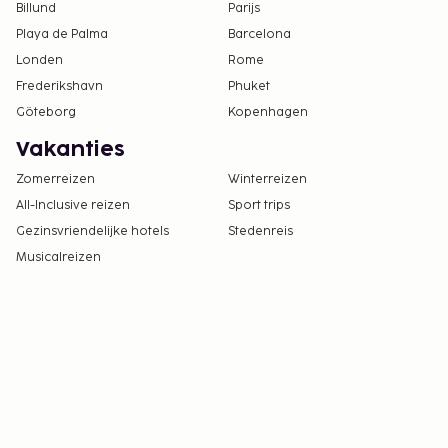
Billund
Parijs
Playa de Palma
Barcelona
Londen
Rome
Frederikshavn
Phuket
Göteborg
Kopenhagen
Vakanties
Zomerreizen
Winterreizen
All-Inclusive reizen
Sport trips
Gezinsvriendelijke hotels
Stedenreis
Musicalreizen