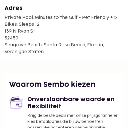
Fusion Art Glass Gallery - 4 km
The Chapel at Seaside - 4,1 km
Adres
Camp Creek Lake - 4,7 km
Private Pool, Minutes to the Gulf - Pet Friendly + 5
Grayton Beach State Park - 4,8 km
Bikes: Sleeps 12
Seacrest Beach - 4,8 km
139 N Ryan St
De dichtstbijgelegen grootste luchthavens zijn:
32459
Panama City, FL (ECP-Northwest Florida Beaches
Seagrove Beach, Santa Rosa Beach, Florida,
Intl.) - 43,5 km
Verenigde Staten
Fort Walton Beach, FL (VPS-Northwest Florida
Regional) - 64,8 km
Ter plaatse heb je een beperkt aantal
parkeerplaatsen. Geniet van een buitenzwembad
Waarom Sembo kiezen
of profiteer van gratis wifi.
Toeslag voor huisdieren: USD 150 per huisdier,
Onverslaanbare waarde en
per verblijf
flexibiliteit
Assistentiedieren zijn vrijgesteld van toeslagen
Onderhoudstoeslag voor het verwarmde
Krijg de beste deals met onze prijsgarantie en
zwembad: USD 60 per nacht
kies betaalopties die bij uw behoeften
passen. We accepteren alle belangrijke