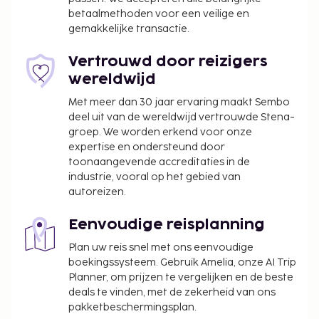
Deze lijst is mogelijk niet volledig. Toeslagen en
betaalmethoden voor een veilige en
borgsommen zijn mogelijk excl. btw en kunnen
gemakkelijke transactie.
wijzigen.
Vertrouwd door reizigers
Het beleid van deze accommodatie staat
wereldwijd
bepaalde reserveringen voor
Met meer dan 30 jaar ervaring maakt Sembo
groepsevenementen of groepsfeesten,
deel uit van de wereldwijd vertrouwde Stena-
waaronder vrijgezellenfeesten, niet toe.
groep. We worden erkend voor onze
Kinderen verblijven gratis wanneer zij in
expertise en ondersteund door
dezelfde kamer als hun ouders of voogd slapen
toonaangevende accreditaties in de
en de aanwezige bedden gebruiken.
industrie, vooral op het gebied van
De accommodatie wordt professioneel
autoreizen.
schoongemaakt.
Contacloos inchecken en contactloos
Eenvoudige reisplanning
uitchecken zijn mogelijk.
Plan uw reis snel met ons eenvoudige
boekingssysteem. Gebruik Amelia, onze AI Trip
Planner, om prijzen te vergelijken en de beste
deals te vinden, met de zekerheid van ons
pakketbeschermingsplan.