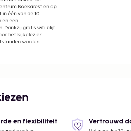
lcentrum Boekarest en op
t in één van de 10
 en een
Dankzij gratis wifi blijf
oor het kijkplezier.
Afstanden worden
iezen
e en flexibiliteit
Vertrouwd do
jsgarantie en kies
Met meer dan 30 jaa