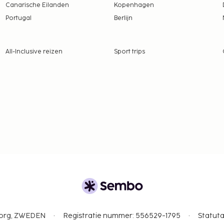
Canarische Eilanden
Kopenhagen
 borgsommen zijn mogelijk
Portugal
Berlijn
ehandelingen.
All-Inclusive reizen
Sport trips
als je contact opneemt
ingsbevestiging.
gborg, ZWEDEN
Registratie nummer: 556529-1795
Statuta