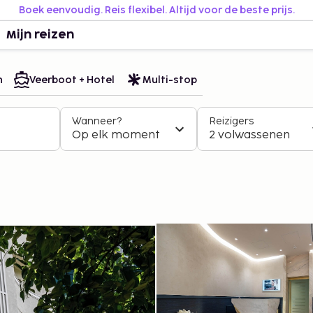
Boek eenvoudig. Reis flexibel. Altijd voor de beste prijs.
Mijn reizen
n
Veerboot + Hotel
Multi-stop
Wanneer?
Reizigers
Op elk moment
2 volwassenen