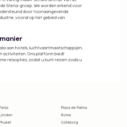
wde Stena-groep. We worden erkend voor
ondersteund door toonaangevende
ndustrie, vooral op het gebied van
 manier
cala aan hotels, luchtvaartmaatschappijen,
activiteiten. Ons platform biedt
zame reisopties, zodat u kunt reizen zoals u
Parijs
Playa de Palma
Londen
Rome
Phuket
Göteborg