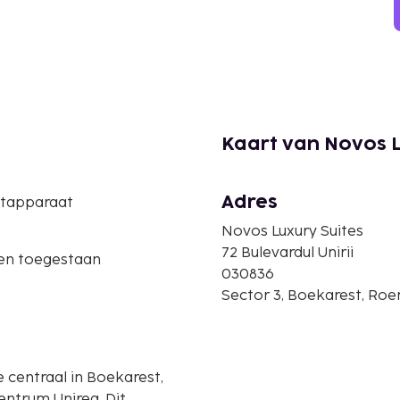
Kaart van Novos L
Adres
etapparaat
Novos Luxury Suites
72 Bulevardul Unirii
ren toegestaan
030836
Sector 3, Boekarest, Ro
e centraal in Boekarest,
trum Unirea. Dit