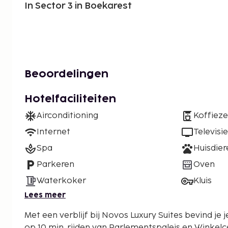
In Sector 3 in Boekarest
Beoordelingen
Hotelfaciliteiten
Airconditioning
Koffiez
Internet
Televisie
Spa
Huisdie
Parkeren
Oven
Waterkoker
Kluis
Lees meer
Met een verblijf bij Novos Luxury Suites bevind je j
op 10 min. rijden van Parlementspaleis en Winkelcen