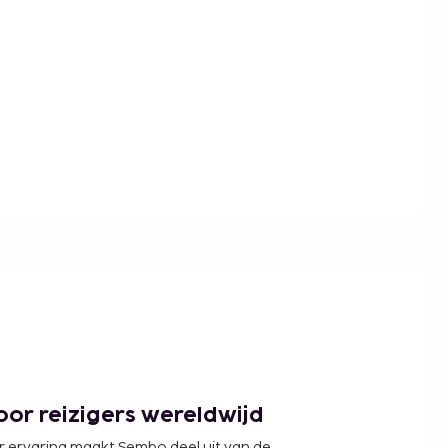
or reizigers wereldwijd
r ervaring maakt Sembo deel uit van de