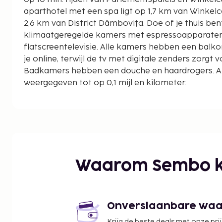
aparthotel met een spa ligt op 1,7 km van Winke
2,6 km van District Dâmbovița. Doe of je thuis ben
klimaatgeregelde kamers met espressoapparaten
flatscreentelevisie. Alle kamers hebben een balkon. 
je online, terwijl de tv met digitale zenders zorgt v
Badkamers hebben een douche en haardrogers. 
weergegeven tot op 0,1 mijl en kilometer.
Winkelcentrum Boekarest - 0,8 km
Winkelcentrum Unirea - 1,6 km
Piata Unirii - 1,7 km
Fonteinen van Piața Unirii - 1,8 km
Klooster Radu Voda - 1,8 km
Cocor Luxe Winkel - 2 km
Waarom Sembo k
Herberg van Manuc - 2,1 km
Oude Vorstelijke Hofkerk - 2,2 km
Patriarchaal paleis - 2,2 km
Curtea Veche - 2,2 km
Onverslaanbare waard
Roemeense Parochiekathedraal - 2,3 km
Krijg de beste deals met onze pri