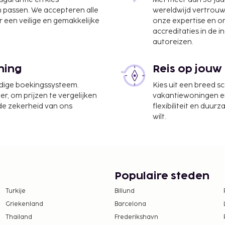
n passen. We accepteren alle
wereldwijd vertrou
 een veilige en gemakkelijke
onze expertise en 
 km
accreditaties in de i
autoreizen.
ning
Reis op jouw
Coanda) - 20,6 km
udige boekingssysteem.
Kies uit een breed s
er, om prijzen te vergelijken
vakantiewoningen en 
kservice, een snelle
 de zekerheid van ons
flexibiliteit en duur
arkeerplaatsen. Neem de
wilt.
de volledig uitgeruste
per verblijf
Populaire steden
n
Turkije
Billund
variëren afhankelijk van
Griekenland
Barcelona
Thailand
Frederikshavn