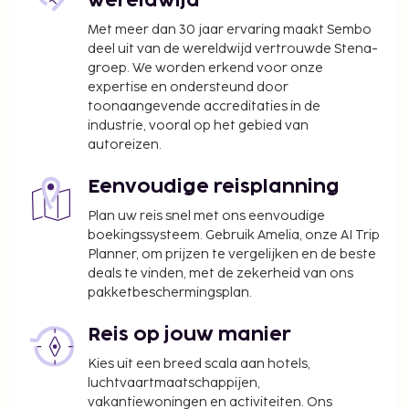
wereldwijd
08.00 uur tot 10.00 uur.
Met meer dan 30 jaar ervaring maakt Sembo
Toeslag voor het continentaal ontbijt: ca. INR
deel uit van de wereldwijd vertrouwde Stena-
300 voor volwassenen en ca. INR 100 voor
groep. We worden erkend voor onze
kinderen
expertise en ondersteund door
toonaangevende accreditaties in de
Deze lijst is mogelijk niet volledig. Toeslagen en
industrie, vooral op het gebied van
borgsommen zijn mogelijk excl. btw en kunnen
autoreizen.
wijzigen.
In deze accommodatie zijn huisdieren en
Eenvoudige reisplanning
assistentiedieren niet toegestaan.
Plan uw reis snel met ons eenvoudige
boekingssysteem. Gebruik Amelia, onze AI Trip
Planner, om prijzen te vergelijken en de beste
deals te vinden, met de zekerheid van ons
pakketbeschermingsplan.
Reis op jouw manier
Kies uit een breed scala aan hotels,
luchtvaartmaatschappijen,
vakantiewoningen en activiteiten. Ons