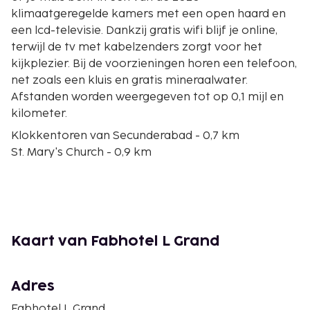
klimaatgeregelde kamers met een open haard en
een lcd-televisie. Dankzij gratis wifi blijf je online,
terwijl de tv met kabelzenders zorgt voor het
kijkplezier. Bij de voorzieningen horen een telefoon,
net zoals een kluis en gratis mineraalwater.
Afstanden worden weergegeven tot op 0,1 mijl en
kilometer.
Klokkentoren van Secunderabad - 0,7 km
St. Mary's Church - 0,9 km
Hussain Sagar Meer - 2,3 km
Sri Subrahmanyaswamy Temple - 2,5 km
KIMS Hospitals - 2,6 km
Ethipothala Falls - 2,9 km
Sanjeevaiah Park - 2,9 km
Kaart van Fabhotel L Grand
Wonder Fun Park and Party Zone - 3,7 km
Hebron Church - 3,8 km
Snow World - 3,9 km
Adres
Osmania Universiteit - 4 km
Fabhotel L Grand