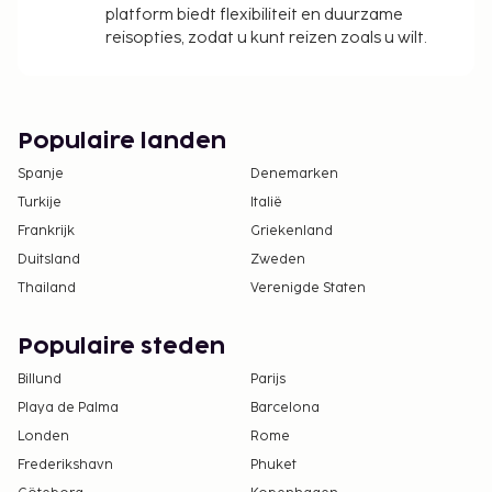
platform biedt flexibiliteit en duurzame
reisopties, zodat u kunt reizen zoals u wilt.
Populaire landen
Spanje
Denemarken
Turkije
Italië
Frankrijk
Griekenland
Duitsland
Zweden
Thailand
Verenigde Staten
Populaire steden
Billund
Parijs
Playa de Palma
Barcelona
Londen
Rome
Frederikshavn
Phuket