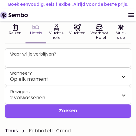
Boek eenvoudig. Reis flexibel. Altijd voor de beste prijs.
Reizen
Hotels
Vlucht +
Vluchten
Veerboot
Multi-
hotel
+ Hotel
stop
Waar wil je verblijven?
Wanneer?
Op elk moment
Reizigers
2 volwassenen
Zoeken
Thuis
Fabhotel L Grand