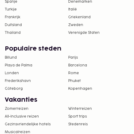
Spanje
Denemarken
Turkije
Italië
Frankrijk
Griekenland
Duitsland
Zweden
Thailand
Verenigde Staten
Populaire steden
Billund
Parijs
Playa de Palma
Barcelona
Londen
Rome
Frederikshavn
Phuket
Göteborg
Kopenhagen
Vakanties
Zomerreizen
Winterreizen
All-Inclusive reizen
Sport trips
Gezinsvriendelijke hotels
Stedenreis
Musicalreizen