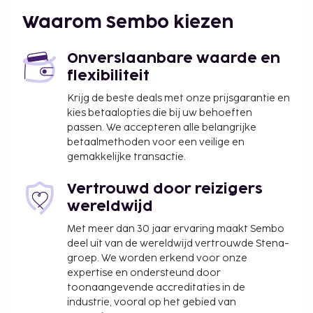
melayani proses check-in, check-out dan kebutuhan
Anda yang lain. Jangan ragu untuk menghubungi
Waarom Sembo kiezen
resepsionis, kami siap melayani Anda.Terdapat
restoran yang menyajikan menu lezat ala Manon
Onverslaanbare waarde en
Boutique Hotel Kota Lama Semarang khusus untuk
flexibiliteit
Anda.WiFi tersedia di seluruh area publik properti
Krijg de beste deals met onze prijsgarantie en
untuk membantu Anda tetap terhubung dengan
kies betaalopties die bij uw behoeften
keluarga dan teman.Manon Boutique Hotel Kota
passen. We accepteren alle belangrijke
Lama Semarang adalah akomodasi dengan fasilitas
betaalmethoden voor een veilige en
baik dan kualitas pelayanan memuaskan menurut
gemakkelijke transactie.
sebagian besar tamu.Dengan fasilitas yang
memadai, Manon Boutique Hotel Kota Lama
Vertrouwd door reizigers
Semarang menjadi pilihan yang tepat untuk
wereldwijd
menginap.
Met meer dan 30 jaar ervaring maakt Sembo
deel uit van de wereldwijd vertrouwde Stena-
groep. We worden erkend voor onze
expertise en ondersteund door
toonaangevende accreditaties in de
industrie, vooral op het gebied van