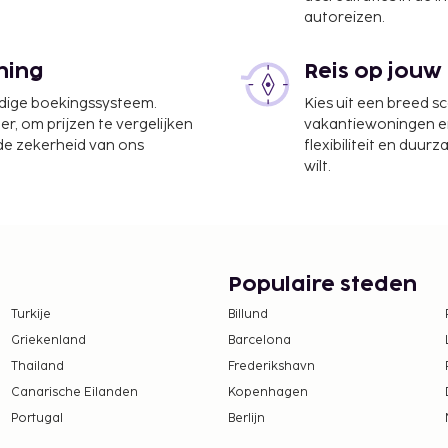
autoreizen.
partement biedt gratis
s.
ning
Reis op jouw
s bij het huurtarief van
udige boekingssysteem.
Kies uit een breed s
er, om prijzen te vergelijken
vakantiewoningen en 
 de zekerheid van ons
flexibiliteit en duur
wilt.
Populaire steden
Turkije
Billund
Griekenland
Barcelona
Thailand
Frederikshavn
Canarische Eilanden
Kopenhagen
Portugal
Berlijn