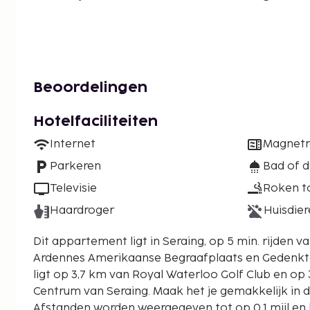
Beoordelingen
Hotelfaciliteiten
Internet
Magnet
Parkeren
Bad of 
Televisie
Roken t
Haardroger
Huisdier
Dit appartement ligt in Seraing, op 5 min. rijden 
Ardennes Amerikaanse Begraafplaats en Gedenkteken. Dit appa
ligt op 3,7 km van Royal Waterloo Golf Club en op 
Centrum van Seraing. Maak het je gemakkelijk in 
Afstanden worden weergegeven tot op 0,1 mijl en 