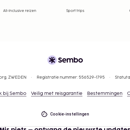
All-Inclusive reizen
Sport trips
gborg, ZWEDEN
Registratie nummer: 556529-1795
Statuta
k bij Sembo
Veilig met reisgarantie
Bestemmingen
C
Cookie-instellingen
Mis niets – ontvang de nieuwste update