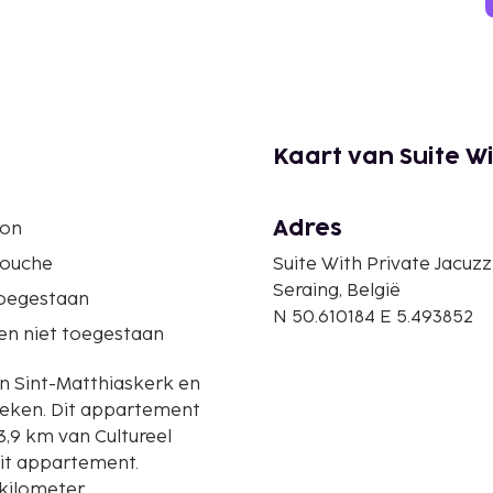
Kaart van Suite Wi
Adres
ron
douche
Suite With Private Jacuzz
Seraing, België
oegestaan
N 50.610184 E 5.493852
en niet toegestaan
van Sint-Matthiaskerk en
rtement
3,9 km van Cultureel
dit appartement.
kilometer.