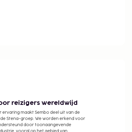
or reizigers wereldwijd
r ervaring maakt Sembo deel uit van de
wde Stena-groep. We worden erkend voor
ondersteund door toonaangevende
ndustrie, vooral op het gebied van