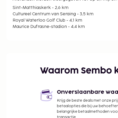
Sint-Matthiaskerk - 2,6 km
Cultureel Centrum van Seraing - 3,5 km
Royal Waterloo Golf Club - 4,1 km
Maurice Dufrasne-stadion - 4,4 km
Ardennes Amerikaanse Begraafplaats en Gedenkt
Parc Canin de Cointe - 5,4 km
Cultureel Gemeenschapscentrum van Glain - 6,2 
Botanische Tuin van Luik - 6,7 km
Outremeuse - 7,2 km
Heilig Kruiskerk - 7,4 km
Waarom Sembo k
Parc d'Avroy - 7,7 km
Préhistomuseum - 7,8 km
Carre d'As Bowling - 8,7 km
Sint-Lambertusplein - 9 km
Onverslaanbare waard
Ilot St Michel - 9 km
Krijg de beste deals met onze pri
De dichtstbijgelegen grootste luchthavens zijn:
betaalopties die bij uw behoefte
Luik (LGG) - 10,3 km
belangrijke betaalmethoden voor
Maastricht (MST-Maastricht - Aachen) - 53,4 km
transactie.