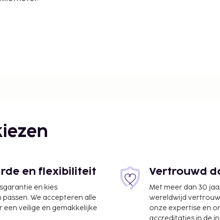
eken - 4,4 km
km
iezen
e en flexibiliteit
Vertrouwd do
jsgarantie en kies
Met meer dan 30 jaa
n passen. We accepteren alle
wereldwijd vertrou
 een veilige en gemakkelijke
onze expertise en 
accreditaties in de i