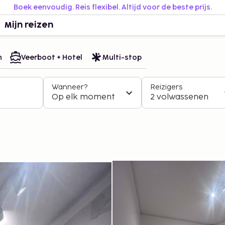
Boek eenvoudig. Reis flexibel. Altijd voor de beste prijs.
Mijn reizen
n
Veerboot + Hotel
Multi-stop
Wanneer?
Reizigers
Op elk moment
2 volwassenen