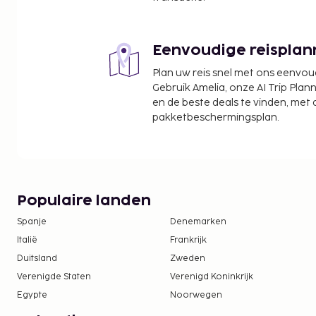
Ter plaatse heb je gratis parkeerplaatsen. Dit ap
parkeerplaatsen in de buurt en aparte rookruimte
Eenvoudige reisplan
Een verplichte toeslag voor het schoonmaken i
deze accommodatie inbegrepen.
Plan uw reis snel met ons eenvo
Gebruik Amelia, onze AI Trip Plann
en de beste deals te vinden, met
pakketbeschermingsplan.
Populaire landen
Spanje
Denemarken
Italië
Frankrijk
Duitsland
Zweden
Verenigde Staten
Verenigd Koninkrijk
Egypte
Noorwegen