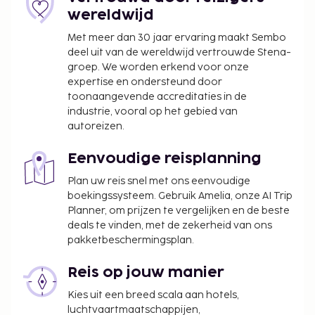
wereldwijd
We hebben alle kosten vermeld die de
accommodatie aan ons heeft doorgegeven.
Met meer dan 30 jaar ervaring maakt Sembo
deel uit van de wereldwijd vertrouwde Stena-
In deze accommodatie zijn huisdieren en
groep. We worden erkend voor onze
assistentiedieren niet toegestaan.
expertise en ondersteund door
toonaangevende accreditaties in de
industrie, vooral op het gebied van
autoreizen.
Eenvoudige reisplanning
Plan uw reis snel met ons eenvoudige
boekingssysteem. Gebruik Amelia, onze AI Trip
Planner, om prijzen te vergelijken en de beste
deals te vinden, met de zekerheid van ons
pakketbeschermingsplan.
Reis op jouw manier
Kies uit een breed scala aan hotels,
luchtvaartmaatschappijen,