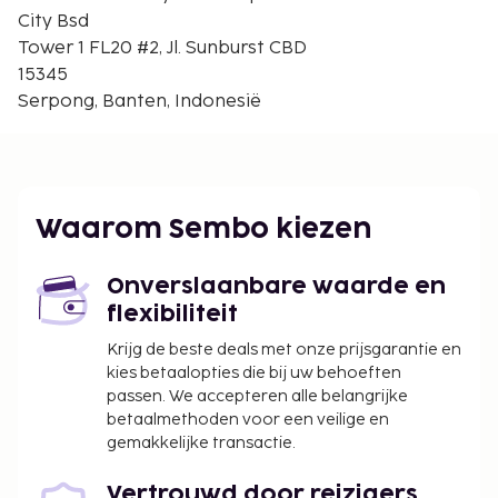
Jakarta (CGK-Soekarno-Hatta Intl.) - 36,3 km
City Bsd
Jakarta (HLP-Halim Perdanakusuma Intl.) - 49,1 km
Tower 1 FL20 #2, Jl. Sunburst CBD
15345
De aanbevolen luchthaven voor dit appartement is
Serpong, Banten, Indonesië
Jakarta (CGK-Soekarno-Hatta Intl.).
Enkele van de voorzieningen zijn een
geldautomaat/bankservice en een lift. Plezier
gegarandeerd met recreatieve voorzieningen zoals
een buitenzwembad en een 24-uurs fitnesscentrum.
Waarom Sembo kiezen
Gasten van dit appartement kunnen iets lekkers
halen bij de kruidenier/supermarkt.
Onverslaanbare waarde en
De volgende kosten dienen bij de accommodatie te
flexibiliteit
worden betaald. De kosten kunnen inclusief
Krijg de beste deals met onze prijsgarantie en
toepasselijke belastingen zijn:
kies betaalopties die bij uw behoeften
passen. We accepteren alle belangrijke
Schoonmaakkosten: IDR 120000.00 per
betaalmethoden voor een veilige en
accommodatie, per verblijf
gemakkelijke transactie.
Vóór het inchecken dien je een borgsom van
IDR 300000 te betalen.
Vertrouwd door reizigers