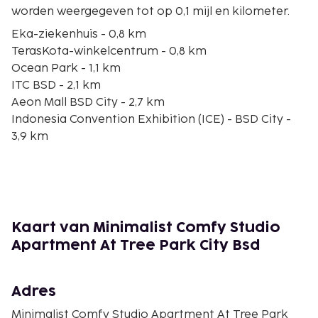
worden weergegeven tot op 0,1 mijl en kilometer.
Eka-ziekenhuis - 0,8 km
TerasKota-winkelcentrum - 0,8 km
Ocean Park - 1,1 km
ITC BSD - 2,1 km
Aeon Mall BSD City - 2,7 km
Indonesia Convention Exhibition (ICE) - BSD City -
3,9 km
QBig BSD City - 4,6 km
Omni Hospital - 7,9 km
Living World - 8,1 km
St. Carolus Hospital Summarecon Serpong - 8,6 km
Indonesia Convention Exhibition - 9,1 km
Kaart van Minimalist Comfy Studio
Gading Raya golfbaan - 9,2 km
Apartment At Tree Park City Bsd
Pradita Institute - 9,3 km
Bethsaida Hospitals - 9,3 km
Universitas Multimedia Nusantara - 9,7 km
Adres
De dichtstbijgelegen grootste luchthavens zijn:
Minimalist Comfy Studio Apartment At Tree Park