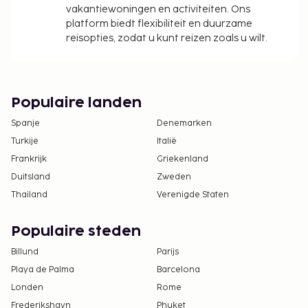
vakantiewoningen en activiteiten. Ons
platform biedt flexibiliteit en duurzame
reisopties, zodat u kunt reizen zoals u wilt.
Populaire landen
Spanje
Denemarken
Turkije
Italië
Frankrijk
Griekenland
Duitsland
Zweden
Thailand
Verenigde Staten
Populaire steden
Billund
Parijs
Playa de Palma
Barcelona
Londen
Rome
Frederikshavn
Phuket