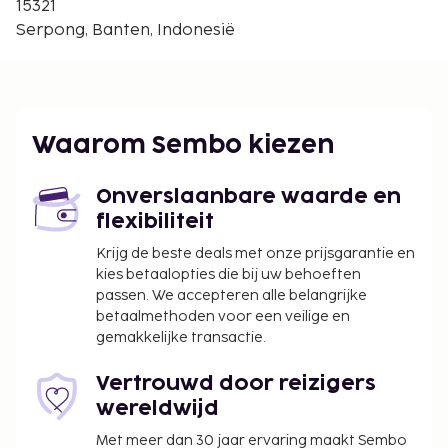
15321
De volgende kosten dienen bij de accommodatie te
Serpong, Banten, Indonesië
worden betaald. De kosten kunnen inclusief
toepasselijke belastingen zijn:
Schoonmaakkosten: IDR 120000.00 per
accommodatie, per verblijf
Waarom Sembo kiezen
Vóór het inchecken dien je een borgsom van
IDR 300000 te betalen.
Onverslaanbare waarde en
We hebben alle kosten vermeld die de
flexibiliteit
accommodatie aan ons heeft doorgegeven.
Krijg de beste deals met onze prijsgarantie en
In deze accommodatie zijn huisdieren en
kies betaalopties die bij uw behoeften
assistentiedieren niet toegestaan.
passen. We accepteren alle belangrijke
betaalmethoden voor een veilige en
gemakkelijke transactie.
Vertrouwd door reizigers
wereldwijd
Met meer dan 30 jaar ervaring maakt Sembo