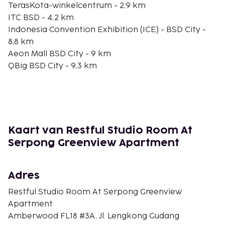
TerasKota-winkelcentrum - 2,9 km
ITC BSD - 4,2 km
Indonesia Convention Exhibition (ICE) - BSD City -
8,8 km
Aeon Mall BSD City - 9 km
QBig BSD City - 9,3 km
Bintaro Jaya Xchange Mall - 9,5 km
Living World - 11 km
St. Carolus Hospital Summarecon Serpong - 11,5 km
Bethsaida Hospitals - 12,3 km
Bina Nusantara University - 12,7 km
Kaart van Restful Studio Room At
Indonesia Convention Exhibition - 12,8 km
Serpong Greenview Apartment
Mall Alam Sutra - 13,2 km
Pradita Institute - 13,2 km
Adres
De dichtstbijgelegen grootste luchthavens zijn:
Jakarta (CGK-Soekarno-Hatta Intl.) - 35,1 km
Restful Studio Room At Serpong Greenview
Jakarta (HLP-Halim Perdanakusuma Intl.) - 47,9 km
Apartment
Amberwood FL18 #3A, Jl. Lengkong Gudang
Dit appartement biedt aparte rookruimtes.