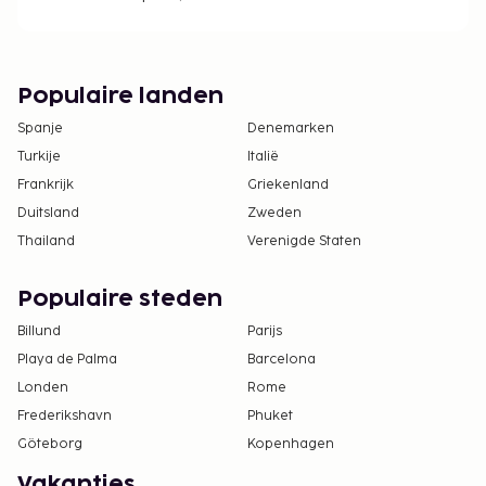
Populaire landen
Spanje
Denemarken
Turkije
Italië
Frankrijk
Griekenland
Duitsland
Zweden
Thailand
Verenigde Staten
Populaire steden
Billund
Parijs
Playa de Palma
Barcelona
Londen
Rome
Frederikshavn
Phuket
Göteborg
Kopenhagen
Vakanties