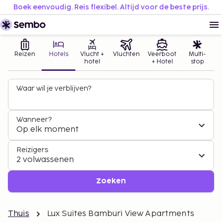
Boek eenvoudig. Reis flexibel. Altijd voor de beste prijs.
Reizen
Hotels
Vlucht +
Vluchten
Veerboot
Multi-
hotel
+ Hotel
stop
Waar wil je verblijven?
Wanneer?
Op elk moment
Reizigers
2 volwassenen
Zoeken
Thuis
Lux Suites Bamburi View Apartments