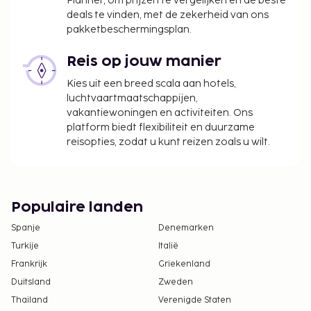
Planner, om prijzen te vergelijken en de beste
deals te vinden, met de zekerheid van ons
pakketbeschermingsplan.
Reis op jouw manier
Kies uit een breed scala aan hotels,
luchtvaartmaatschappijen,
vakantiewoningen en activiteiten. Ons
platform biedt flexibiliteit en duurzame
reisopties, zodat u kunt reizen zoals u wilt.
Populaire landen
Spanje
Denemarken
Turkije
Italië
Frankrijk
Griekenland
Duitsland
Zweden
Thailand
Verenigde Staten