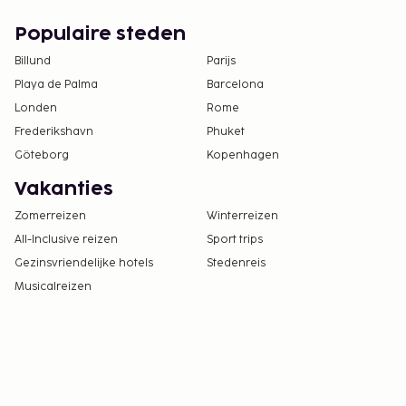
Populaire steden
Billund
Parijs
Playa de Palma
Barcelona
Londen
Rome
Frederikshavn
Phuket
Göteborg
Kopenhagen
Vakanties
Zomerreizen
Winterreizen
All-Inclusive reizen
Sport trips
Gezinsvriendelijke hotels
Stedenreis
Musicalreizen