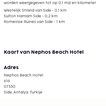
worden weergegeven tot op 0,1 mijl en kilometer.
Westelijk Strand van Side - 0,1 km
Sulton Hamam Side - 0,2 km
Romeinse Ruïnes van Side - 1 km
Anitsal Cesme - 1,1 km
Museum van Side - 1,2 km
Romeins theater van Side - 1,4 km
Tempel van Tyche - 1,4 km
Agora van Side - 1,4 km
Kaart van Nephos Beach Hotel
Devlet Agorası - 1,6 km
Oostelijk Strand van Side - 1,7 km
Haven van Side - 1,8 km
Adres
Tempel van Apollo en Athene - 2 km
Nephos Beach Hotel
Kiralama SUP - 2,4 km
616
Kumköy Strand - 2,5 km
07330
Romeins Aquaduct - 2,9 km
Side, Antalya, Turkije
De voornaamste luchthaven voor Nephos Beach
Hotel is Antalya (AYT-Internationale luchthaven