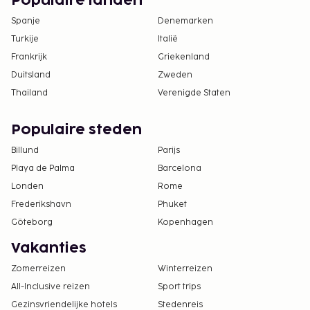
Populaire landen
Spanje
Denemarken
Turkije
Italië
Frankrijk
Griekenland
Duitsland
Zweden
Thailand
Verenigde Staten
Populaire steden
Billund
Parijs
Playa de Palma
Barcelona
Londen
Rome
Frederikshavn
Phuket
Göteborg
Kopenhagen
Vakanties
Zomerreizen
Winterreizen
All-Inclusive reizen
Sport trips
Gezinsvriendelijke hotels
Stedenreis