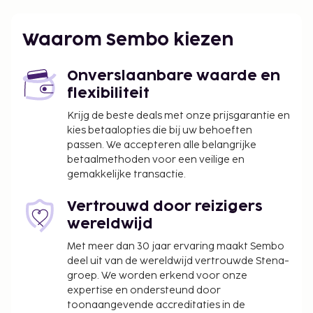
Antalya) - 65,7 km
Enkele van de voorzieningen zijn een 24-uurs
Waarom Sembo kiezen
receptie, meertalig personeel en een
bagageopslagruimte. Tegen betaling kun je van
Onverslaanbare waarde en
vervoer vanaf de luchthaven (24 uur per dag
flexibiliteit
beschikbaar) gebruikmaken. Verwen jezelf met
massages wanneer je de spa bezoekt. Werk aan je
Krijg de beste deals met onze prijsgarantie en
kies betaalopties die bij uw behoeften
kleurtje op het privéstrand of geniet van andere
passen. We accepteren alle belangrijke
recreatieve voorzieningen zoals fietsenverhuur. Dit
betaalmethoden voor een veilige en
hotel in mediterraanse stijl biedt ook gratis wifi en
gemakkelijke transactie.
fietsenstalling. Geniet van een maaltijd bij Nephos
Cafe of bestel een snack in de koffiebar/het café
Vertrouwd door reizigers
van dit hotel. Dagelijks kun je tegen betaling
wereldwijd
genieten van een lekker à-la-carte-ontbijt, dat
Met meer dan 30 jaar ervaring maakt Sembo
geserveerd wordt van 08.00 uur tot 13.00 uur.
deel uit van de wereldwijd vertrouwde Stena-
Ontbijttoeslag voor het à-la-carte-ontbijt: ca.
groep. We worden erkend voor onze
EUR 6–20 voor volwassenen en ca. EUR 6–20
expertise en ondersteund door
voor kinderen
toonaangevende accreditaties in de