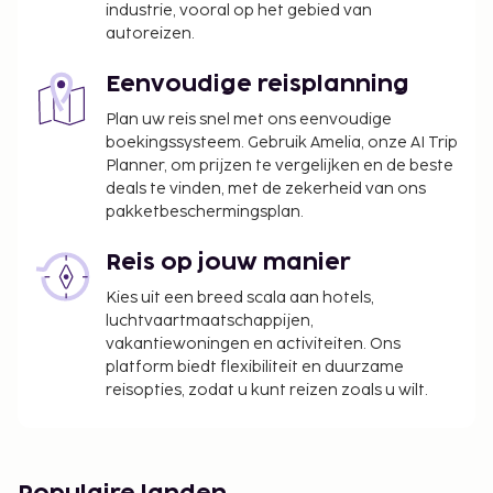
Toeslag voor luchthavenshuttle: EUR 65 per
industrie, vooral op het gebied van
voertuig (passagierscapaciteit: 4)
autoreizen.
Deze lijst is mogelijk niet volledig. Toeslagen en
Eenvoudige reisplanning
borgsommen zijn mogelijk excl. btw en kunnen
Plan uw reis snel met ons eenvoudige
wijzigen.
boekingssysteem. Gebruik Amelia, onze AI Trip
Je dient vooraf te reserveren voor
Planner, om prijzen te vergelijken en de beste
massagebehandelingen en spabehandelingen.
deals te vinden, met de zekerheid van ons
pakketbeschermingsplan.
Reserveringen kun je voor je aankomt maken
als je contact opneemt met dit hotel via de
Reis op jouw manier
gegevens in de boekingsbevestiging.
Alleen geregistreerde hotelgasten worden in de
Kies uit een breed scala aan hotels,
kamers toegelaten.
luchtvaartmaatschappijen,
vakantiewoningen en activiteiten. Ons
Gasten kunnen overal contactloos betalen.
platform biedt flexibiliteit en duurzame
reisopties, zodat u kunt reizen zoals u wilt.