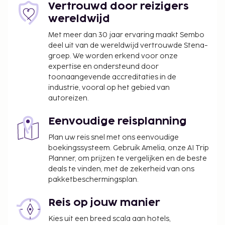
barbecues. Dankzij de gratis lokale shuttledienst
Vertrouwd door reizigers
kunnen gasten andere nabije bestemmingen
wereldwijd
bezoeken. Dit hotel heeft een restaurant dat lunch
Met meer dan 30 jaar ervaring maakt Sembo
en diner serveert. Je kunt ook lekker binnen blijven
deel uit van de wereldwijd vertrouwde Stena-
en van de roomservice profiteren. Sluit je dag af
groep. We worden erkend voor onze
met een drankje in een bar/lounge of een poolbar.
expertise en ondersteund door
Ontbijt is bij de prijs inbegrepen. In
toonaangevende accreditaties in de
overeenstemming met de lokale wetgeving mogen
industrie, vooral op het gebied van
alle bezoekers tijdens de Dag van de Stilte (Nyepi)
autoreizen.
gedurende 24 uur (vanaf 06.00 uur) de
accommodatie niet verlaten. De Dag van de Stilte
Eenvoudige reisplanning
valt normaal in maart of april (datums wijzigen elk
Plan uw reis snel met ons eenvoudige
jaar). Op die dag kan er niet ingecheckt of
boekingssysteem. Gebruik Amelia, onze AI Trip
uitgecheckt worden. Ngurah Rai-luchthaven
Planner, om prijzen te vergelijken en de beste
(Internationale luchthaven van Bali) is op de Dag
deals te vinden, met de zekerheid van ons
pakketbeschermingsplan.
van de Stilte ook gesloten.
Toeslag voor extra bed: IDR 455000 per nacht
Reis op jouw manier
Deze lijst is mogelijk niet volledig. Toeslagen en
Kies uit een breed scala aan hotels,