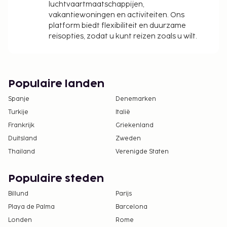
borgsommen zijn mogelijk excl. btw en kunnen
luchtvaartmaatschappijen,
wijzigen.
vakantiewoningen en activiteiten. Ons
platform biedt flexibiliteit en duurzame
reisopties, zodat u kunt reizen zoals u wilt.
Populaire landen
Spanje
Denemarken
Turkije
Italië
Frankrijk
Griekenland
Duitsland
Zweden
Thailand
Verenigde Staten
Populaire steden
Billund
Parijs
Playa de Palma
Barcelona
Londen
Rome