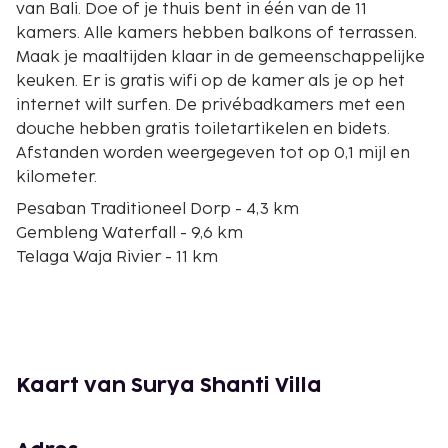
van Bali. Doe of je thuis bent in één van de 11
kamers. Alle kamers hebben balkons of terrassen.
Maak je maaltijden klaar in de gemeenschappelijke
keuken. Er is gratis wifi op de kamer als je op het
internet wilt surfen. De privébadkamers met een
douche hebben gratis toiletartikelen en bidets.
Afstanden worden weergegeven tot op 0,1 mijl en
kilometer.
Pesaban Traditioneel Dorp - 4,3 km
Gembleng Waterfall - 9,6 km
Telaga Waja Rivier - 11 km
Tukad Yeh Unda Dam - 12,9 km
Jagasatru Waterfall - 13,1 km
Puputan-monument van Klungkung - 13,6 km
Taman Kertha Gosa - 13,6 km
Klungkung Market - 13,8 km
Kaart van Surya Shanti Villa
Klungkung Paleis - 13,9 km
Nyoman Gunarsa Museum - 14,2 km