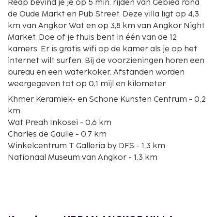
Reap bevind je je op 5 min. rijden van Gebied rond
de Oude Markt en Pub Street. Deze villa ligt op 4,3
km van Angkor Wat en op 3,8 km van Angkor Night
Market. Doe of je thuis bent in één van de 12
kamers. Er is gratis wifi op de kamer als je op het
internet wilt surfen. Bij de voorzieningen horen een
bureau en een waterkoker. Afstanden worden
weergegeven tot op 0,1 mijl en kilometer.
Khmer Keramiek- en Schone Kunsten Centrum - 0,2
km
Wat Preah Inkosei - 0,6 km
Charles de Gaulle - 0,7 km
Winkelcentrum T Galleria by DFS - 1,3 km
Nationaal Museum van Angkor - 1,3 km
Miniatuurbeelden van de Angkortempels - 1,3 km
Koninklijke tuin - 1,4 km
Palm Container Night Market - 1,4 km
Angkor Market II - 1,4 km
Angkor Botanische Tuin - 1,6 km