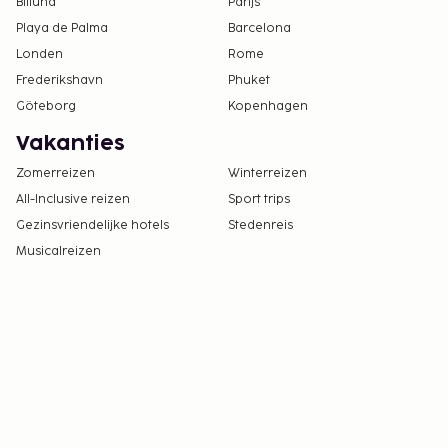
Billund
Parijs
Playa de Palma
Barcelona
Londen
Rome
Frederikshavn
Phuket
Göteborg
Kopenhagen
Vakanties
Zomerreizen
Winterreizen
All-Inclusive reizen
Sport trips
Gezinsvriendelijke hotels
Stedenreis
Musicalreizen