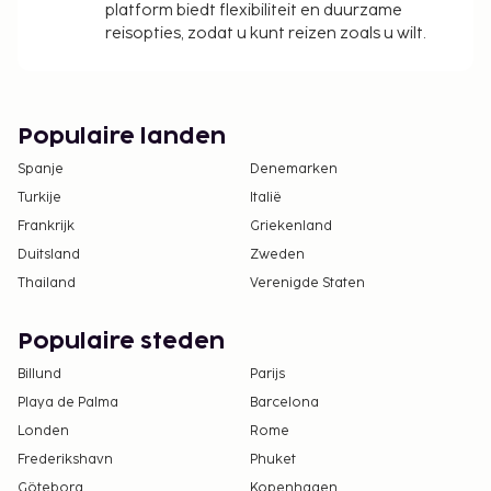
platform biedt flexibiliteit en duurzame
reisopties, zodat u kunt reizen zoals u wilt.
Populaire landen
Spanje
Denemarken
Turkije
Italië
Frankrijk
Griekenland
Duitsland
Zweden
Thailand
Verenigde Staten
Populaire steden
Billund
Parijs
Playa de Palma
Barcelona
Londen
Rome
Frederikshavn
Phuket
Göteborg
Kopenhagen