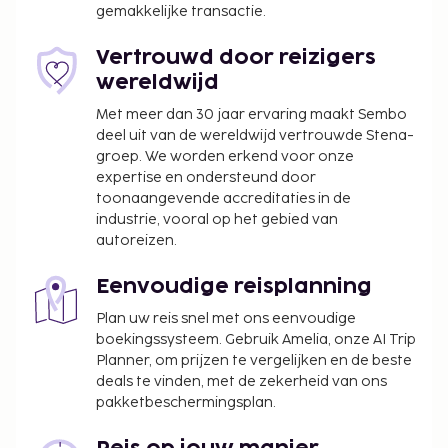
gemakkelijke transactie.
drankje in een poolbar. Dagelijks kun je van 06.00
uur tot 09.30 uur genieten van een gratis Engels
Vertrouwd door reizigers
ontbijt.
wereldwijd
Toeslag voor luchthavenshuttle: USD 65 per
Met meer dan 30 jaar ervaring maakt Sembo
voertuig (enkele reis, passagierscapaciteit: 4)
deel uit van de wereldwijd vertrouwde Stena-
Een schoonmaakservice is beschikbaar tegen
groep. We worden erkend voor onze
betaling
expertise en ondersteund door
toonaangevende accreditaties in de
Deze lijst is mogelijk niet volledig. Toeslagen en
industrie, vooral op het gebied van
borgsommen zijn mogelijk excl. btw en kunnen
autoreizen.
wijzigen.
Het zwembad is toegankelijk van 08.00 uur tot
Eenvoudige reisplanning
22.00 uur.
Plan uw reis snel met ons eenvoudige
In deze accommodatie zijn huisdieren en
boekingssysteem. Gebruik Amelia, onze AI Trip
assistentiedieren niet toegestaan.
Planner, om prijzen te vergelijken en de beste
deals te vinden, met de zekerheid van ons
pakketbeschermingsplan.