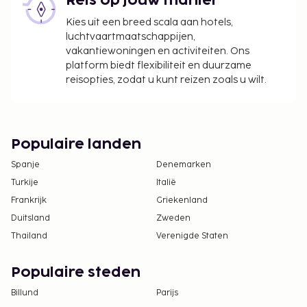
Reis op jouw manier
Kies uit een breed scala aan hotels,
luchtvaartmaatschappijen,
vakantiewoningen en activiteiten. Ons
platform biedt flexibiliteit en duurzame
reisopties, zodat u kunt reizen zoals u wilt.
Populaire landen
Spanje
Denemarken
Turkije
Italië
Frankrijk
Griekenland
Duitsland
Zweden
Thailand
Verenigde Staten
Populaire steden
Billund
Parijs