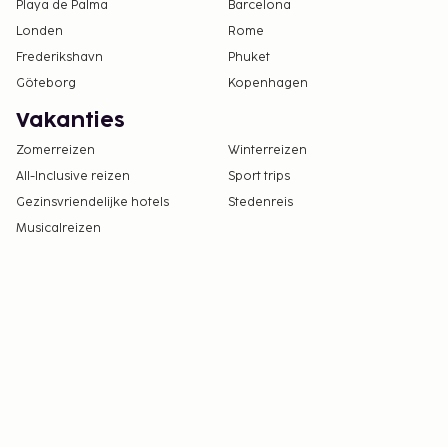
Playa de Palma
Barcelona
Londen
Rome
Frederikshavn
Phuket
Göteborg
Kopenhagen
Vakanties
Zomerreizen
Winterreizen
All-Inclusive reizen
Sport trips
Gezinsvriendelijke hotels
Stedenreis
Musicalreizen