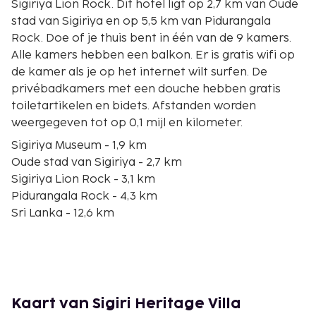
Sigiriya Lion Rock. Dit hotel ligt op 2,7 km van Oude
stad van Sigiriya en op 5,5 km van Pidurangala
Rock. Doe of je thuis bent in één van de 9 kamers.
Alle kamers hebben een balkon. Er is gratis wifi op
de kamer als je op het internet wilt surfen. De
privébadkamers met een douche hebben gratis
toiletartikelen en bidets. Afstanden worden
weergegeven tot op 0,1 mijl en kilometer.
Sigiriya Museum - 1,9 km
Oude stad van Sigiriya - 2,7 km
Sigiriya Lion Rock - 3,1 km
Pidurangala Rock - 4,3 km
Sri Lanka - 12,6 km
Habarana Cultural Center - 16,6 km
Dambulla-grottempel - 16,7 km
Arboretum van Popham - 17 km
Rangiri Dambulla International Stadium - 17,4 km
Ritigala Ruins - 31,1 km
Kaart van Sigiri Heritage Villa
Kaudulla National Park - 39,8 km