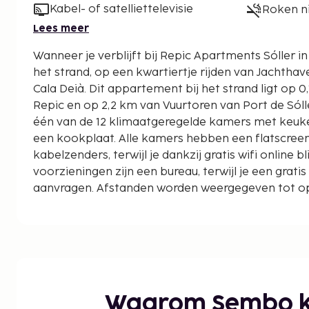
Kabel- of satelliettelevisie
Roken n
Lees meer
Wanneer je verblijft bij Repic Apartments Sóller in 
het strand, op een kwartiertje rijden van Jachthav
Cala Deià. Dit appartement bij het strand ligt op 0,1 km van Platja d'en
Repic en op 2,2 km van Vuurtoren van Port de Sóller
één van de 12 klimaatgeregelde kamers met keuken
een kookplaat. Alle kamers hebben een flatscreen
kabelzenders, terwijl je dankzij gratis wifi online bl
voorzieningen zijn een bureau, terwijl je een grat
aanvragen. Afstanden worden weergegeven tot op 0
Platja d'en Repic - 0,1 km
Playa de Port de Sóller - 0,5 km
Platja des Través - 0,6 km
Jachthaven van Port de Sóller - 1 km
Museu de la Mar - 1,4 km
Vuurtoren van Port de Sóller - 1,9 km
Waarom Sembo k