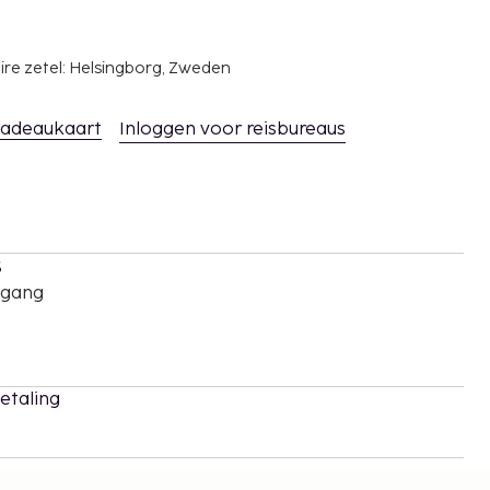
ire zetel: Helsingborg, Zweden
adeaukaart
Inloggen voor reisbureaus
s
oegang