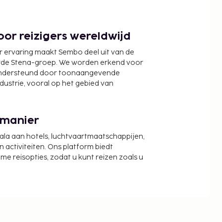
or reizigers wereldwijd
r ervaring maakt Sembo deel uit van de
wde Stena-groep. We worden erkend voor
ondersteund door toonaangevende
ndustrie, vooral op het gebied van
 manier
cala aan hotels, luchtvaartmaatschappijen,
activiteiten. Ons platform biedt
zame reisopties, zodat u kunt reizen zoals u