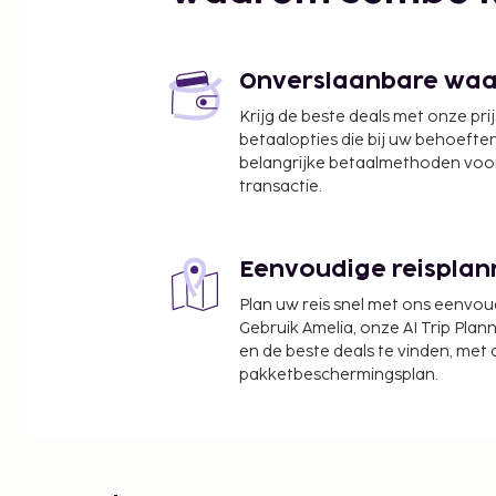
Museu de Sóller - 3,5 km
Markt van Sóller - 3,6 km
Plaza de la Constitución - 3,6 km
Església de Sant Bartomeu - 3,7 km
Onverslaanbare waard
Banco de Sóller - 3,7 km
Krijg de beste deals met onze pri
Station Ferrocarril de Sóller - 3,8 km
betaalopties die bij uw behoefte
Botanische tuin van Soller - 3,8 km
belangrijke betaalmethoden voor
Museo Balear de Ciencias Naturales - 3,8 km
transactie.
Can Prunera Museo Modernista - 4 km
De dichtsbijzijnde luchthaven is Palma de Mallorca
Eenvoudige reisplan
De volgende kosten dienen bij de accommodatie 
Plan uw reis snel met ons eenvo
kosten kunnen inclusief toepasselijke belastingen z
Gebruik Amelia, onze AI Trip Plann
Er wordt een belasting door de lokale overheid
en de beste deals te vinden, met
accommodatie in rekening wordt gebracht. Na
pakketbeschermingsplan.
verblijf geldt er een verlaging van 50% op dez
onder de 16 jaar oud zijn vrijgesteld. Er gelde
uitzonderingen en beperkingen. Neem voor m
op met de accommodatie via de informatie in