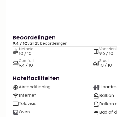
Beoordelingen
9.4 / 10
van 25 beoordelingen
Netheid
Voorzien
10 / 10
9.6 / 10
Comfort
Staat
9.4 / 10
10 / 10
Hotelfaciliteiten
Airconditioning
Haardro
Internet
Balkon
Televisie
Balkon o
Oven
Bad of 