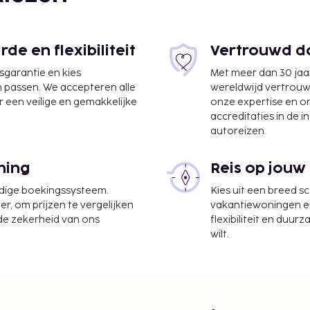
e en flexibiliteit
Vertrouwd do
jsgarantie en kies
Met meer dan 30 jaa
n passen. We accepteren alle
wereldwijd vertrou
 een veilige en gemakkelijke
onze expertise en 
accreditaties in de i
autoreizen.
 (PMI) - 34,4 km
ning
Reis op jouw
te worden betaald. De
udige boekingssysteem.
Kies uit een breed s
ijn:
er, om prijzen te vergelijken
vakantiewoningen en 
 geïnd die bij de
 de zekerheid van ons
flexibiliteit en duur
 de 8e nacht van het
wilt.
e belasting en kinderen
n mogelijk andere
eer informatie contact
 de boekingsbevestiging.