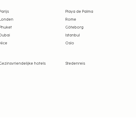
Parijs
Playa de Palma
Londen
Rome
Phuket
Göteborg
Dubai
Istanbul
Nice
Oslo
Gezinsvriendelijke hotels
Stedenreis