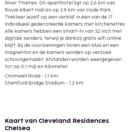
River Thames. Dit aparthotel ligt op 2,6 km van
Royal Albert Hall en op 2,9 km van Hyde Park.
Trakteer jezelf op een verblijf in één van de 17
individueel gedecoreerde kamers met kitchenettes.
Alle kamers hebben een smart-tv van 32 inch met
digitale zenders, terwijl je dankzij gratis wifi online
blijft. Bij de voorzieningen horen een kluis en een
magnetron en de kamers worden op verzoek
schoongemaakt. Afstanden worden weergegeven
tot op 0,1 mijl en kilometer.
Cromwell Road - 1,1 km
Stamford Bridge Stadium - 1,2 km
River Thames - 1,2 km
Natural History Museum - 1,8 km
Kensington High Street - 1,9 km
Imperial College London - 1,9 km
Victoria and Albert Museum (V&A) - 1,9 km
Kaart van Cleveland Residences
Thames Path - 2,1 km
Chelsea