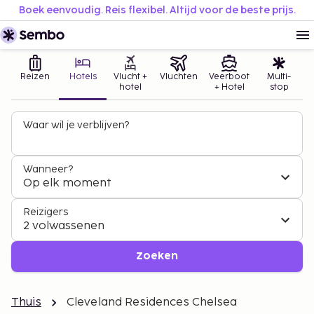
Boek eenvoudig. Reis flexibel. Altijd voor de beste prijs.
Reizen
Hotels
Vlucht +
Vluchten
Veerboot
Multi-
hotel
+ Hotel
stop
Waar wil je verblijven?
Wanneer?
Op elk moment
Reizigers
2 volwassenen
Zoeken
Thuis
Cleveland Residences Chelsea