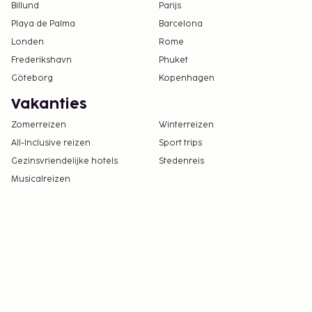
Billund
Parijs
Playa de Palma
Barcelona
Londen
Rome
Frederikshavn
Phuket
Göteborg
Kopenhagen
Vakanties
Zomerreizen
Winterreizen
All-Inclusive reizen
Sport trips
Gezinsvriendelijke hotels
Stedenreis
Musicalreizen