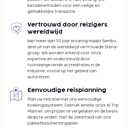
van het uitzicht kunt genieten, maar profiteer ook
betaalmethoden voor een veilige en
van gratis wifi.
gemakkelijke transactie.
De volgende kosten dienen bij de accommodatie te
Vertrouwd door reizigers
worden betaald. De kosten kunnen inclusief
wereldwijd
toepasselijke belastingen zijn:
Met meer dan 30 jaar ervaring maakt Sembo
Vóór het inchecken dien je een borgsom van
deel uit van de wereldwijd vertrouwde Stena-
GBP 300 te betalen.
groep. We worden erkend voor onze
expertise en ondersteund door
We hebben alle kosten vermeld die de
toonaangevende accreditaties in de
accommodatie aan ons heeft doorgegeven.
industrie, vooral op het gebied van
autoreizen.
Eenvoudige reisplanning
Plan uw reis snel met ons eenvoudige
boekingssysteem. Gebruik Amelia, onze AI Trip
Planner, om prijzen te vergelijken en de beste
deals te vinden, met de zekerheid van ons
pakketbeschermingsplan.