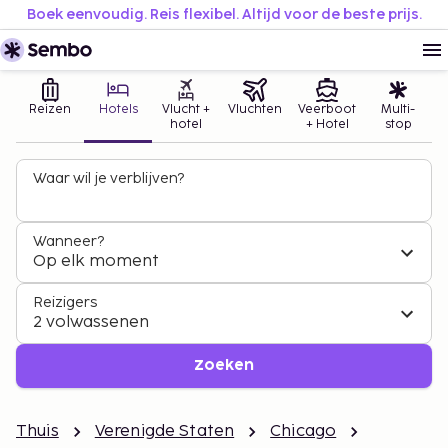
Boek eenvoudig. Reis flexibel. Altijd voor de beste prijs.
Reizen
Hotels
Vlucht +
Vluchten
Veerboot
Multi-
hotel
+ Hotel
stop
Waar wil je verblijven?
Wanneer?
Op elk moment
Reizigers
2 volwassenen
Zoeken
Thuis
Verenigde Staten
Chicago