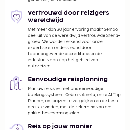
Kies voor dit hotel met 21739 vierkante meter aan
ruimte, waaronder een conferentiecentrum en 50
Vertrouwd door reizigers
vergaderruimtes. Ter plaatse heb je
wereldwijd
parkeerplaatsen. Profiteer zoveel mogelijk van
Met meer dan 30 jaar ervaring maakt Sembo
recreatieve voorzieningen, met onder meer een
deel uit van de wereldwijd vertrouwde Stena-
healthclub, een binnenzwembad en een bubbelbad.
groep. We worden erkend voor onze
Dit hotel bevat ook gratis wifi,
expertise en ondersteund door
cadeauwinkels/kiosken en huwelijksservices. Ga iets
toonaangevende accreditaties in de
industrie, vooral op het gebied van
eten bij Herb N Kitchen, een van de vele
autoreizen.
eetgelegenheden van dit hotel, naast 2 restaurants
en een koffiebar/café. Sluit je dag af met een
Eenvoudige reisplanning
drankje in een bar/lounge. Op werkdagen wordt er
tegen betaling een uitgebreid ontbijt geserveerd
Plan uw reis snel met ons eenvoudige
boekingssysteem. Gebruik Amelia, onze AI Trip
van 07.00 uur tot 11.00 uur en in het weekend is dit
Planner, om prijzen te vergelijken en de beste
beschikbaar van 07.00 uur tot 12.00 uur.
deals te vinden, met de zekerheid van ons
De volgende kosten dienen bij de accommodatie te
pakketbeschermingsplan.
worden betaald. De kosten kunnen inclusief
toepasselijke belastingen zijn:
Reis op jouw manier