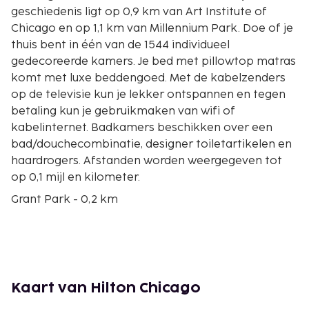
geschiedenis ligt op 0,9 km van Art Institute of
Chicago en op 1,1 km van Millennium Park. Doe of je
thuis bent in één van de 1544 individueel
gedecoreerde kamers. Je bed met pillowtop matras
komt met luxe beddengoed. Met de kabelzenders
op de televisie kun je lekker ontspannen en tegen
betaling kun je gebruikmaken van wifi of
kabelinternet. Badkamers beschikken over een
bad/douchecombinatie, designer toiletartikelen en
haardrogers. Afstanden worden weergegeven tot
op 0,1 mijl en kilometer.
Grant Park - 0,2 km
Columbia College Chicago (hogeschool) - 0,2 km
State Street - 0,4 km
Roosevelt University - 0,4 km
Auditorium Building and Theatre - 0,4 km
Dearborn Station - 0,5 km
Kaart van Hilton Chicago
Buckingham Fountain - 0,7 km