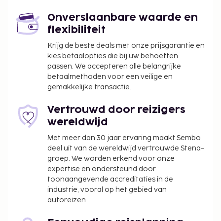
Düsseldorf - Member of Hommage Luxury Hotels
Onverslaanbare waarde en
Collection is Düsseldorf International Airport (DUS).
flexibiliteit
Enkele van de voorzieningen zijn een 24-uurs
Krijg de beste deals met onze prijsgarantie en
businesscentrum, een stomerij/wasserijservice en
kies betaalopties die bij uw behoeften
een 24-uurs receptie. Plan je een evenement in
passen. We accepteren alle belangrijke
Düsseldorf? Kies voor dit hotel met 1225 vierkante
betaalmethoden voor een veilige en
meter aan ruimte, waaronder een
gemakkelijke transactie.
conferentieruimte en 14 vergaderruimtes. Vervoer
vanaf de luchthaven is 24 uur per dag tegen
Vertrouwd door reizigers
betaling beschikbaar en ter plaatse heb je
wereldwijd
parkeerplaatsen. Loop vooral de vele recreatieve
Met meer dan 30 jaar ervaring maakt Sembo
voorzieningen zoals een binnenzwembad, een
deel uit van de wereldwijd vertrouwde Stena-
bubbelbad en een sauna niet mis. Enkele
groep. We worden erkend voor onze
voorzieningen van dit hotel zijn gratis wifi,
expertise en ondersteund door
conciërgeservices en oppasservices (toeslag).
toonaangevende accreditaties in de
Geniet van internationale gerechten bij Restaurant
industrie, vooral op het gebied van
autoreizen.
Kö59, een restaurant met een bar/lounge, of blijf
lekker in je kamer en profiteer van de 24-uurs