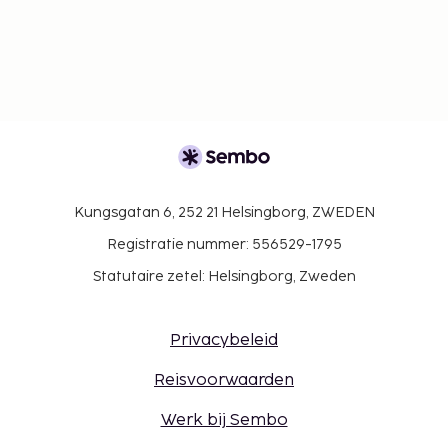
via de contactgegevens in de
boekingsbevestiging.
Je hebt geen auto nodig om van en naar deze
accommodatie te reizen.
Er gelden hoogtebeperkingen bij het parkeren.
Gasten kunnen overal contactloos betalen.
Deze accommodatie heet gasten van elke
seksuele geaardheid en genderidentiteit
Kungsgatan 6, 252 21 Helsingborg, ZWEDEN
welkom (LGBTI+-vriendelijk).
Registratie nummer: 556529-1795
Statutaire zetel: Helsingborg, Zweden
Privacybeleid
Reisvoorwaarden
Werk bij Sembo