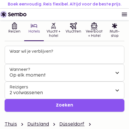
Boek eenvoudig. Reis flexibel. Altijd voor de beste prijs.
Reizen
Hotels
Vlucht +
Vluchten
Veerboot
Multi-
hotel
+ Hotel
stop
Waar wil je verblijven?
Wanneer?
Op elk moment
Reizigers
2 volwassenen
Zoeken
Thuis
Duitsland
Düsseldorf