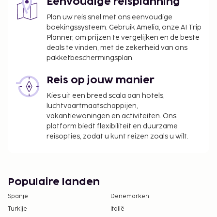
Eenvoudige reisplanning
roomservice. Op werkdagen wordt er tegen
betaling een ontbijtbuffet geserveerd van 06.30 uur
Plan uw reis snel met ons eenvoudige
tot 10.30 uur en in het weekend is dit beschikbaar
boekingssysteem. Gebruik Amelia, onze AI Trip
Planner, om prijzen te vergelijken en de beste
van 06.30 uur tot 11.00 uur.
deals te vinden, met de zekerheid van ons
De volgende kosten dienen bij de accommodatie te
pakketbeschermingsplan.
worden betaald. De kosten kunnen inclusief
toepasselijke belastingen zijn:
Reis op jouw manier
De stad heft de volgende belasting: EUR 3.00
Kies uit een breed scala aan hotels,
per persoon, per nacht voor maximaal 21
luchtvaartmaatschappijen,
vakantiewoningen en activiteiten. Ons
nachten. Deze belasting is niet van toepassing
platform biedt flexibiliteit en duurzame
op kinderen die jonger zijn dan 18 jaar.
reisopties, zodat u kunt reizen zoals u wilt.
We hebben alle kosten vermeld die de
accommodatie aan ons heeft doorgegeven.
Toeslag voor het ontbijtbuffet: ca. EUR 45 voor
Populaire landen
volwassenen en ca. EUR 22.50 voor kinderen
Spanje
Denemarken
Toeslag voor luchthavenshuttle: EUR 150 per
Turkije
voertuig (passagierscapaciteit: 4)
Italië