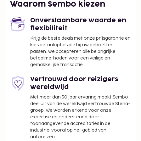
Waarom Sembo kiezen
km
Luchthaven São Paulo-Congonhas (CGH), Brazilië -
27,8 km
Onverslaanbare waarde en
flexibiliteit
Ter plaatse heb je een gratis valetparkeerservice.
Plezier gegarandeerd dankzij een buitenzwembad
Krijg de beste deals met onze prijsgarantie en
kies betaalopties die bij uw behoeften
of geniet van het uitzicht vanuit een tuin.
passen. We accepteren alle belangrijke
De volgende kosten dienen bij de accommodatie te
betaalmethoden voor een veilige en
worden betaald. De kosten kunnen inclusief
gemakkelijke transactie.
toepasselijke belastingen zijn:
Vertrouwd door reizigers
Schoonmaakkosten: BRL 160 per
wereldwijd
accommodatie, per verblijf
Met meer dan 30 jaar ervaring maakt Sembo
We hebben alle kosten vermeld die de
deel uit van de wereldwijd vertrouwde Stena-
accommodatie aan ons heeft doorgegeven.
groep. We worden erkend voor onze
expertise en ondersteund door
Ouders of wettelijke voogden die reizen met
toonaangevende accreditaties in de
kinderen van jonger dan 18 jaar dienen bij het
industrie, vooral op het gebied van
inchecken de geboorteakte en een
autoreizen.