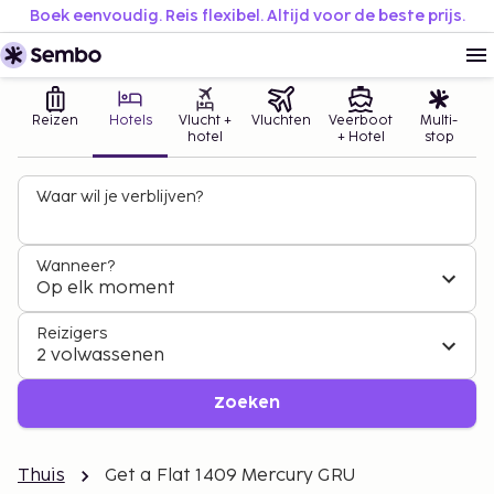
Boek eenvoudig. Reis flexibel. Altijd voor de beste prijs.
Reizen
Hotels
Vlucht +
Vluchten
Veerboot
Multi-
hotel
+ Hotel
stop
Waar wil je verblijven?
Wanneer?
Op elk moment
Reizigers
2 volwassenen
Zoeken
Thuis
Get a Flat 1409 Mercury GRU