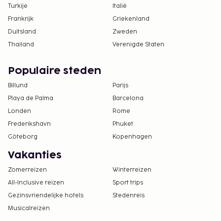
Turkije
Italië
Frankrijk
Griekenland
Duitsland
Zweden
Thailand
Verenigde Staten
Populaire steden
Billund
Parijs
Playa de Palma
Barcelona
Londen
Rome
Frederikshavn
Phuket
Göteborg
Kopenhagen
Vakanties
Zomerreizen
Winterreizen
All-Inclusive reizen
Sport trips
Gezinsvriendelijke hotels
Stedenreis
Musicalreizen