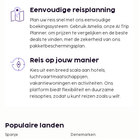
identiteitsbewijs met foto (bijvoorbeeld een
paspoort) te overhandigen. Als er bij
Eenvoudige reisplanning
internationale reizen naar Brazilië slechts één
Plan uw reis snel met ons eenvoudige
van de ouders met een kind reist, dan dient hij
boekingssysteem. Gebruik Amelia, onze AI Trip
of zij, naast de geboorteakte en een
Planner, om prijzen te vergelijken en de beste
identiteitsbewijs met foto, een notarieel
deals te vinden, met de zekerheid van ons
bekrachtigde brief te overhandigen waarin
pakketbeschermingsplan.
toestemming gegeven wordt door de andere
ouder. Als de ouders of de wettelijke voogd niet
Reis op jouw manier
in staat of niet bereid zijn om deze
Kies uit een breed scala aan hotels,
toestemming te presenteren, dan is er een
luchtvaartmaatschappijen,
juridische toestemming nodig. Mensen die met
vakantiewoningen en activiteiten. Ons
kinderen naar Brazilië reizen dienen voor
platform biedt flexibiliteit en duurzame
reisopties, zodat u kunt reizen zoals u wilt.
vertrek met het Braziliaanse consulaat te
overleggen voor meer informatie.
Populaire landen
Spanje
Denemarken