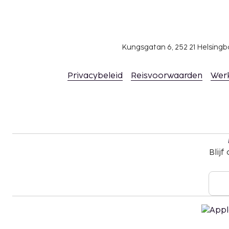
Deze accommodatie heet gasten van elke sek
genderidentiteit welkom (LGBTI+-vriendelijk).
Kungsgatan 6, 252 21 Helsin
Privacybeleid
Reisvoorwaarden
Wer
Blijf