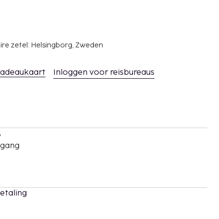
ire zetel: Helsingborg, Zweden
adeaukaart
Inloggen voor reisbureaus
s
oegang