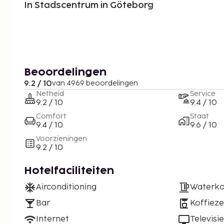
In Stadscentrum in Göteborg
Beoordelingen
9.2 / 10
van 4969 beoordelingen
Netheid
Service
9.2 / 10
9.4 / 10
Comfort
Staat
9.4 / 10
9.6 / 10
Voorzieningen
9.2 / 10
Hotelfaciliteiten
Airconditioning
Waterko
Bar
Koffiez
Internet
Televisie