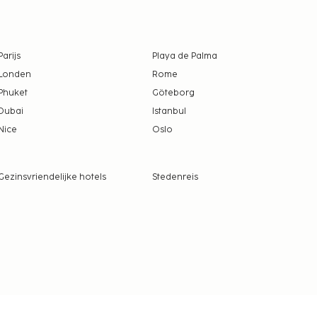
Parijs
Playa de Palma
Londen
Rome
Phuket
Göteborg
Dubai
Istanbul
Nice
Oslo
Gezinsvriendelijke hotels
Stedenreis