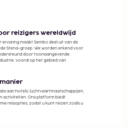
or reizigers wereldwijd
r ervaring maakt Sembo deel uit van de
wde Stena-groep. We worden erkend voor
ondersteund door toonaangevende
ndustrie, vooral op het gebied van
 manier
cala aan hotels, luchtvaartmaatschappijen,
activiteiten. Ons platform biedt
zame reisopties, zodat u kunt reizen zoals u