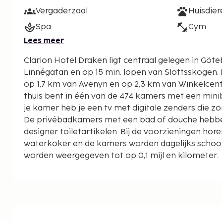
Vergaderzaal
Huisdie
Spa
Gym
Lees meer
Clarion Hotel Draken ligt centraal gelegen in Göte
Linnégatan en op 15 min. lopen van Slottsskogen. Dit hotel met een spa ligt
op 1,7 km van Avenyn en op 2,3 km van Winkelcen
thuis bent in één van de 474 kamers met een mini
je kamer heb je een tv met digitale zenders die zor
De privébadkamers met een bad of douche hebb
designer toiletartikelen. Bij de voorzieningen hor
waterkoker en de kamers worden dagelijks scho
worden weergegeven tot op 0,1 mijl en kilometer.
Linnégatan - 0,1 km
Linnéstaden - 0,1 km
Järntorget - 0,1 km
Rosenlund - 0,2 km
Vismarkt - 0,4 km