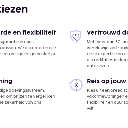
iezen
uw) - 0,5 km
e en flexibiliteit
Vertrouwd do
jsgarantie en kies
Met meer dan 30 jaa
n passen. We accepteren alle
wereldwijd vertrou
 een veilige en gemakkelijke
onze expertise en 
accreditaties in de i
autoreizen.
dvetter) - 29,5 km
ning
Reis op jouw
kservice, een snelle
udige boekingssysteem.
Kies uit een breed s
jezelf met massages
er, om prijzen te vergelijken
vakantiewoningen en 
n dit hotel zijn gratis
 de zekerheid van ons
flexibiliteit en duur
e gemeenschappelijke
wilt.
gelegenheden van dit
fé. Wil je even
in één van de 2