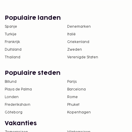
Populaire landen
Spanje
Denemarken
Turkije
Italië
Frankrijk
Griekenland
Duitsland
Zweden
Thailand
Verenigde Staten
Populaire steden
Billund
Parijs
Playa de Palma
Barcelona
Londen
Rome
Frederikshavn
Phuket
Göteborg
Kopenhagen
Vakanties