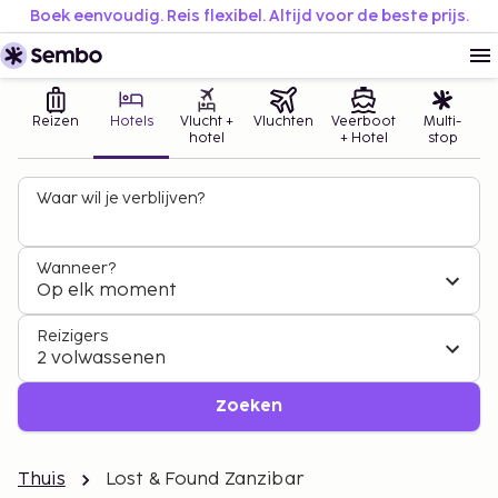
Boek eenvoudig. Reis flexibel. Altijd voor de beste prijs.
Reizen
Hotels
Vlucht +
Vluchten
Veerboot
Multi-
hotel
+ Hotel
stop
Waar wil je verblijven?
Wanneer?
Op elk moment
Reizigers
2 volwassenen
Zoeken
Thuis
Lost & Found Zanzibar