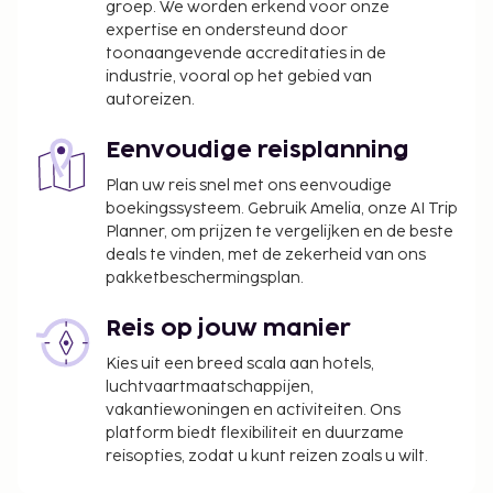
groep. We worden erkend voor onze
(enkele reis), (tot 5 jaar oud)
expertise en ondersteund door
Deze lijst is mogelijk niet volledig. Toeslagen en
toonaangevende accreditaties in de
industrie, vooral op het gebied van
borgsommen zijn mogelijk excl. btw en kunnen
autoreizen.
wijzigen.
Eenvoudige reisplanning
Plan uw reis snel met ons eenvoudige
boekingssysteem. Gebruik Amelia, onze AI Trip
Planner, om prijzen te vergelijken en de beste
deals te vinden, met de zekerheid van ons
pakketbeschermingsplan.
Reis op jouw manier
Kies uit een breed scala aan hotels,
luchtvaartmaatschappijen,
vakantiewoningen en activiteiten. Ons
platform biedt flexibiliteit en duurzame
reisopties, zodat u kunt reizen zoals u wilt.