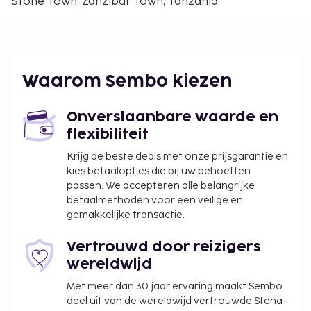
De voornaamste luchthaven voor Lost & Found
Stone Town, Zanzibar Town, Tanzania
Zanzibar is Zanzibar (ZNZ-Zanzibar Intl.) - 7,8 km
Enkele van de voorzieningen zijn een
stomerij/wasserijservice en een 24-uurs receptie.
Tegen betaling kun je van een shuttleservice
Waarom Sembo kiezen
van/naar de luchthaven (24 uur per dag
beschikbaar) gebruikmaken.
Onverslaanbare waarde en
De volgende kosten dienen bij de accommodatie te
flexibiliteit
worden betaald. De kosten kunnen inclusief
Krijg de beste deals met onze prijsgarantie en
toepasselijke belastingen zijn:
kies betaalopties die bij uw behoeften
De stad heft de volgende belasting: USD 4.00
passen. We accepteren alle belangrijke
per persoon, per nacht.
betaalmethoden voor een veilige en
gemakkelijke transactie.
We hebben alle kosten vermeld die de
accommodatie aan ons heeft doorgegeven.
Vertrouwd door reizigers
wereldwijd
Toeslag voor luchthavenshuttle: USD 15 per
persoon (enkele reis)
Met meer dan 30 jaar ervaring maakt Sembo
Toeslag luchthavenshuttle per kind: USD 1
deel uit van de wereldwijd vertrouwde Stena-