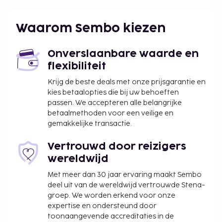
worden betaald. De kosten kunnen inclusief
toepasselijke belastingen zijn:
Waarom Sembo kiezen
De stad heft de volgende belasting: EUR 1.00
per persoon, per nacht. Deze belasting is niet
Onverslaanbare waarde en
van toepassing op kinderen die jonger zijn dan
flexibiliteit
6 jaar.
Krijg de beste deals met onze prijsgarantie en
We hebben alle kosten vermeld die de
kies betaalopties die bij uw behoeften
passen. We accepteren alle belangrijke
accommodatie aan ons heeft doorgegeven.
betaalmethoden voor een veilige en
Toeslag voor huisdieren: EUR 35
gemakkelijke transactie.
Assistentiedieren zijn vrijgesteld van toeslagen
Toeslag voor babybed: EUR 3.0 per dag
Vertrouwd door reizigers
wereldwijd
Deze lijst is mogelijk niet volledig. Toeslagen en
Met meer dan 30 jaar ervaring maakt Sembo
borgsommen zijn mogelijk excl. btw en kunnen
deel uit van de wereldwijd vertrouwde Stena-
wijzigen.
groep. We worden erkend voor onze
Alle gasten, waaronder kinderen, dienen tijdens
expertise en ondersteund door
het inchecken aanwezig te zijn en hun door de
toonaangevende accreditaties in de