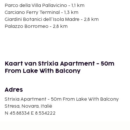
Parco della Villa Pallavicino - 1,1 km
Carciano Ferry Terminal - 1,3 km
Giardini Botanici dell'Isola Madre - 2,8 km
Palazzo Borromeo - 2,8 km
Palazzo & Giardino Borromeo - 2,9 km
Isola Bella - 3 km
Borromeïsche eilanden - 3 km
Villa Henfrey-Branca - 3,4 km
Chiesa dei SS. Gervasio e Protasio - 4 km
Kaart van Strixia Apartment - 50m
Belgirate Ferry Terminal - 4 km
From Lake With Balcony
Golfclub Alpino di Stresa - 4,3 km
De dichtstbijgelegen grootste luchthavens zijn:
Adres
Internationale luchthaven Malpensa (MXP) - 51,2 km
Lugano (LUG-Agno) - 118,4 km
Strixia Apartment - 50m From Lake With Balcony
Luchthaven Linate (LIN) - 105,7 km
Stresa, Novara, Italië
Bergamo Orio al Serio Airport (BGY) - 131,4 km
N 45.88334 E 8.534222
Parma (PMF) - 217,3 km
De volgende kosten dienen bij de accommodatie te