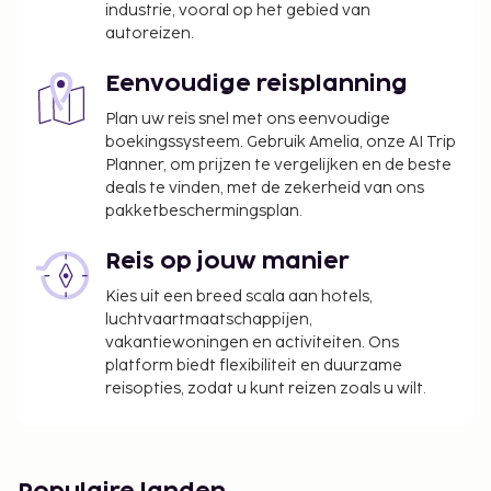
industrie, vooral op het gebied van
overheid verstrekte identiteitsbewijs met foto
autoreizen.
of paspoort te laten zien.
Wegens de nationale wetgeving mogen
Eenvoudige reisplanning
contante betalingen bij deze accommodatie
het bedrag van EUR 5000 niet overschrijden.
Plan uw reis snel met ons eenvoudige
boekingssysteem. Gebruik Amelia, onze AI Trip
Neem voor meer informatie contact op met de
Planner, om prijzen te vergelijken en de beste
accommodatie via de gegevens in de
deals te vinden, met de zekerheid van ons
boekingsbevestiging.
pakketbeschermingsplan.
Je kunt na overleg met de accommodatie
huisdieren meenemen (hiervoor gelden
Reis op jouw manier
toeslagen, die je kunt nalezen in de sectie
Kies uit een breed scala aan hotels,
'Kosten'). De contactgegevens van de
luchtvaartmaatschappijen,
accommodatie vind je in de
vakantiewoningen en activiteiten. Ons
boekingsbevestiging.
platform biedt flexibiliteit en duurzame
Je hebt geen auto nodig om van en naar deze
reisopties, zodat u kunt reizen zoals u wilt.
accommodatie te reizen.
Contacloos inchecken en contactloos
uitchecken zijn mogelijk.
Deze accommodatie heet gasten van elke