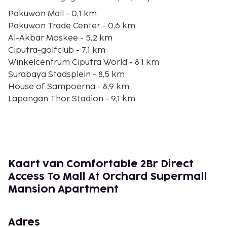
Pakuwon Mall - 0,1 km
Pakuwon Trade Center - 0,6 km
Al-Akbar Moskee - 5,2 km
Ciputra-golfclub - 7,1 km
Winkelcentrum Ciputra World - 8,1 km
Surabaya Stadsplein - 8,5 km
House of Sampoerna - 8,9 km
Lapangan Thor Stadion - 9,1 km
Mpu Tantular Museum - 9,2 km
Taman Bungkul - 9,5 km
Korea Park - 9,7 km
Monument van Suroboyo - 9,9 km
Dyandra Convention Center Surabaya - 11,1 km
Kaart van Comfortable 2Br Direct
BG Junction - 11,3 km
Access To Mall At Orchard Supermall
Joko Dolog standbeeld - 11,9 km
Mansion Apartment
De dichtsbijzijnde luchthaven is Surabaya (SUB-
Juanda) - 24,4 km
Adres