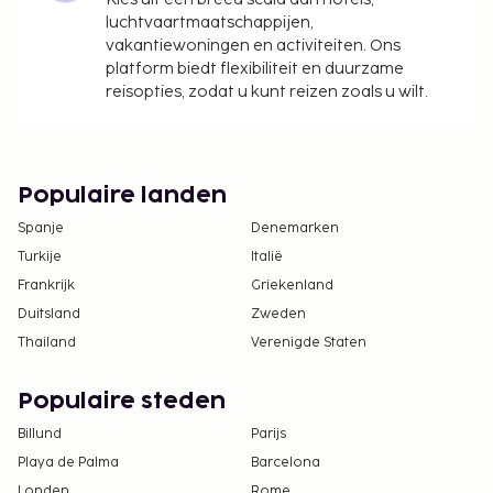
luchtvaartmaatschappijen,
vakantiewoningen en activiteiten. Ons
platform biedt flexibiliteit en duurzame
reisopties, zodat u kunt reizen zoals u wilt.
Populaire landen
Spanje
Denemarken
Turkije
Italië
Frankrijk
Griekenland
Duitsland
Zweden
Thailand
Verenigde Staten
Populaire steden
Billund
Parijs
Playa de Palma
Barcelona
Londen
Rome