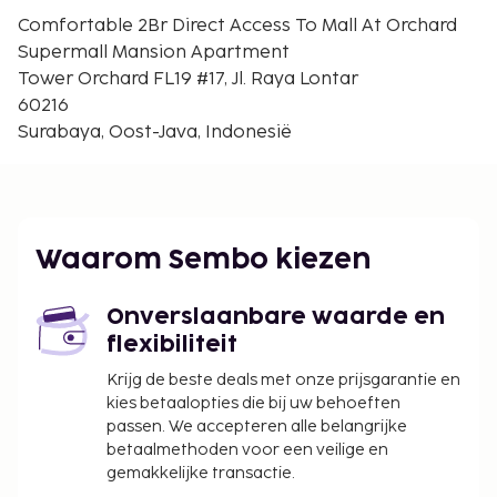
Enkele van de voorzieningen zijn een
Comfortable 2Br Direct Access To Mall At Orchard
geldautomaat/bankservice, een lift en een
Supermall Mansion Apartment
waterkoeler. Loop vooral de recreatieve
Tower Orchard FL19 #17, Jl. Raya Lontar
voorzieningen zoals een buitenzwembad en een
60216
24-uurs fitnesscentrum niet mis.
Surabaya, Oost-Java, Indonesië
De volgende kosten dienen bij de accommodatie te
worden betaald. De kosten kunnen inclusief
toepasselijke belastingen zijn:
Schoonmaakkosten: IDR 145000.00 per
Waarom Sembo kiezen
accommodatie, per verblijf
Vóór het inchecken dien je een borgsom van
IDR 300000 te betalen.
Onverslaanbare waarde en
flexibiliteit
We hebben alle kosten vermeld die de
Krijg de beste deals met onze prijsgarantie en
accommodatie aan ons heeft doorgegeven.
kies betaalopties die bij uw behoeften
In deze accommodatie zijn huisdieren en
passen. We accepteren alle belangrijke
assistentiedieren niet toegestaan.
betaalmethoden voor een veilige en
gemakkelijke transactie.