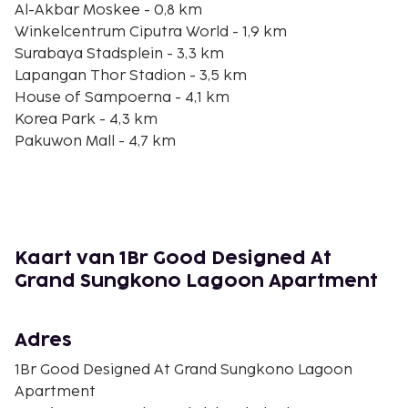
Al-Akbar Moskee - 0,8 km
Winkelcentrum Ciputra World - 1,9 km
Surabaya Stadsplein - 3,3 km
Lapangan Thor Stadion - 3,5 km
House of Sampoerna - 4,1 km
Korea Park - 4,3 km
Pakuwon Mall - 4,7 km
Mpu Tantular Museum - 4,7 km
Monument van Suroboyo - 4,7 km
Taman Bungkul - 4,9 km
Pakuwon Trade Center - 5 km
Koninklijk Plein van Surabaya - 6 km
Kaart van 1Br Good Designed At
Dyandra Convention Center Surabaya - 6,7 km
Grand Sungkono Lagoon Apartment
BG Junction - 7,2 km
Joko Dolog standbeeld - 7,5 km
Adres
De voornaamste luchthaven voor dit appartement
is Surabaya (SUB-Juanda) - 19,7 km
1Br Good Designed At Grand Sungkono Lagoon
Apartment
Bij dit rookvrije appartement profiteer je van een