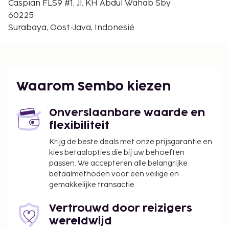
Caspian FLS9 #1, Jl. KH Abdul Wahab Sby
speeltuin.
60225
De volgende kosten dienen bij de accommodatie te
Surabaya, Oost-Java, Indonesië
worden betaald. De kosten kunnen inclusief
toepasselijke belastingen zijn:
Schoonmaakkosten: IDR 110000.00 per
accommodatie, per verblijf
Waarom Sembo kiezen
Vóór het inchecken dien je een borgsom van
IDR 300000 te betalen.
Onverslaanbare waarde en
We hebben alle kosten vermeld die de
flexibiliteit
accommodatie aan ons heeft doorgegeven.
Krijg de beste deals met onze prijsgarantie en
In deze accommodatie zijn huisdieren en
kies betaalopties die bij uw behoeften
assistentiedieren niet toegestaan.
passen. We accepteren alle belangrijke
betaalmethoden voor een veilige en
gemakkelijke transactie.
Vertrouwd door reizigers
wereldwijd