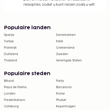
reisopties, zodat u kunt reizen zoals u wilt.
Populaire landen
Spanje
Denemarken
Turkije
Italië
Frankrijk
Griekenland
Duitsland
Zweden
Thailand
Verenigde Staten
Populaire steden
Billund
Parijs
Playa de Palma
Barcelona
Londen
Rome
Frederikshavn
Phuket
Göteborg
Kopenhagen