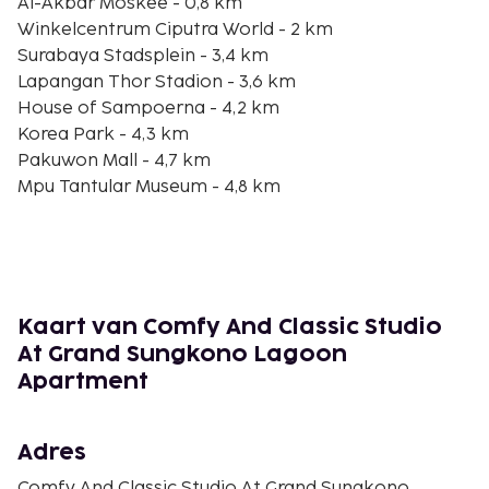
Al-Akbar Moskee - 0,8 km
Winkelcentrum Ciputra World - 2 km
Surabaya Stadsplein - 3,4 km
Lapangan Thor Stadion - 3,6 km
House of Sampoerna - 4,2 km
Korea Park - 4,3 km
Pakuwon Mall - 4,7 km
Mpu Tantular Museum - 4,8 km
Monument van Suroboyo - 4,8 km
Taman Bungkul - 4,9 km
Pakuwon Trade Center - 5,6 km
Koninklijk Plein van Surabaya - 6 km
Dyandra Convention Center Surabaya - 6,8 km
Kaart van Comfy And Classic Studio
BG Junction - 7,3 km
At Grand Sungkono Lagoon
Joko Dolog standbeeld - 7,6 km
Apartment
De voornaamste luchthaven voor dit appartement
is Surabaya (SUB-Juanda) - 19,7 km
Adres
Dit appartement biedt aparte rookruimtes.
Comfy And Classic Studio At Grand Sungkono