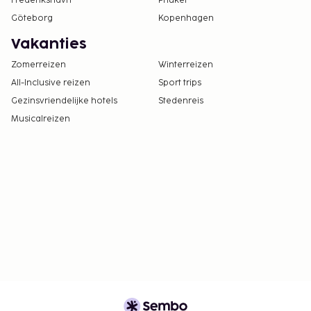
Frederikshavn
Phuket
Göteborg
Kopenhagen
Vakanties
Zomerreizen
Winterreizen
All-Inclusive reizen
Sport trips
Gezinsvriendelijke hotels
Stedenreis
Musicalreizen