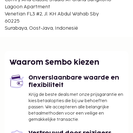
De volgende kosten dienen bij de accommodatie te
Lagoon Apartment
worden betaald. De kosten kunnen inclusief
Venetian FL3 #2, Jl. KH Abdul Wahab Sby
toepasselijke belastingen zijn:
60225
Schoonmaakkosten: IDR 110000.00 per
Surabaya, Oost-Java, Indonesië
accommodatie, per verblijf
Vóór het inchecken dien je een borgsom van
IDR 300000 te betalen.
We hebben alle kosten vermeld die de
Waarom Sembo kiezen
accommodatie aan ons heeft doorgegeven.
In deze accommodatie zijn huisdieren en
Onverslaanbare waarde en
assistentiedieren niet toegestaan.
flexibiliteit
Krijg de beste deals met onze prijsgarantie en
kies betaalopties die bij uw behoeften
passen. We accepteren alle belangrijke
betaalmethoden voor een veilige en
gemakkelijke transactie.