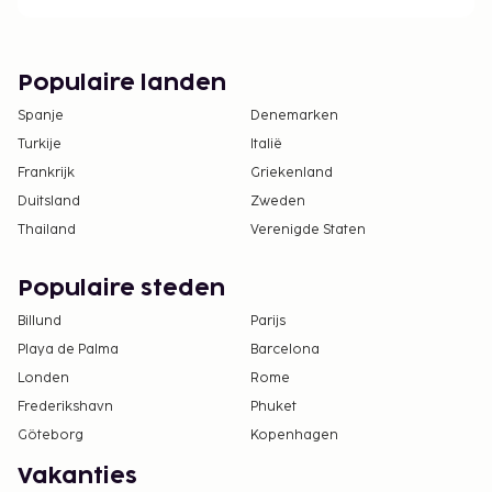
Populaire landen
Spanje
Denemarken
Turkije
Italië
Frankrijk
Griekenland
Duitsland
Zweden
Thailand
Verenigde Staten
Populaire steden
Billund
Parijs
Playa de Palma
Barcelona
Londen
Rome
Frederikshavn
Phuket
Göteborg
Kopenhagen
Vakanties