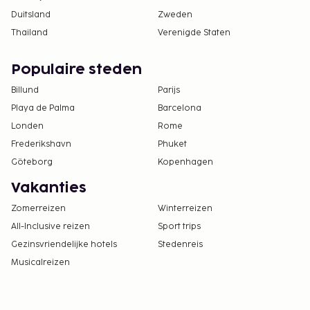
Duitsland
Zweden
Thailand
Verenigde Staten
Populaire steden
Billund
Parijs
Playa de Palma
Barcelona
Londen
Rome
Frederikshavn
Phuket
Göteborg
Kopenhagen
Vakanties
Zomerreizen
Winterreizen
All-Inclusive reizen
Sport trips
Gezinsvriendelijke hotels
Stedenreis
Musicalreizen