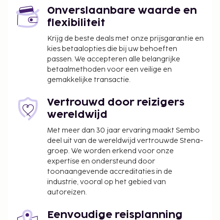
televisie in de gemeenschappelijke ruimte, een
Onverslaanbare waarde en
picknickplaats en een automaat. Gasten van Hadab
flexibiliteit
Tabuk kunnen iets lekkers halen bij de
kruidenier/supermarkt.
Krijg de beste deals met onze prijsgarantie en
kies betaalopties die bij uw behoeften
Echtparen die een kamer willen delen, dienen te
passen. We accepteren alle belangrijke
bewijzen dat zij gehuwd zijn.
betaalmethoden voor een veilige en
Aangrenzende kamers kunnen aangevraagd
gemakkelijke transactie.
worden, afhankelijk van beschikbaarheid.
Informeer rechtstreeks bij de accommodatie
Vertrouwd door reizigers
via de contactgegevens in de
wereldwijd
boekingsbevestiging.
Met meer dan 30 jaar ervaring maakt Sembo
deel uit van de wereldwijd vertrouwde Stena-
groep. We worden erkend voor onze
expertise en ondersteund door
toonaangevende accreditaties in de
industrie, vooral op het gebied van
autoreizen.
Eenvoudige reisplanning