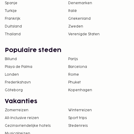
Spanje
Denemarken
Turkije
Italië
Frankrijk
Griekenland
Duitsland
Zweden
Thailand
Verenigde Staten
Populaire steden
Billund
Parijs
Playa de Palma
Barcelona
Londen
Rome
Frederikshavn
Phuket
Göteborg
Kopenhagen
Vakanties
Zomerreizen
Winterreizen
All-Inclusive reizen
Sport trips
Gezinsvriendelijke hotels
Stedenreis
Musicalreizen