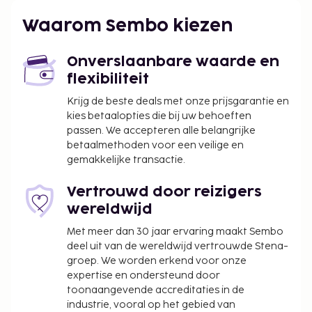
per nacht
Managementtoeslag: USD 10 per persoon, per
Waarom Sembo kiezen
nacht
We hebben alle kosten vermeld die de
Onverslaanbare waarde en
accommodatie aan ons heeft doorgegeven.
flexibiliteit
Je dient vooraf te reserveren voor
Krijg de beste deals met onze prijsgarantie en
kies betaalopties die bij uw behoeften
massagebehandelingen. Reserveringen kun je
passen. We accepteren alle belangrijke
voor je aankomt maken als je contact opneemt
betaalmethoden voor een veilige en
met dit hotel via de gegevens in de
gemakkelijke transactie.
boekingsbevestiging.
In deze accommodatie zijn huisdieren en
Vertrouwd door reizigers
assistentiedieren niet toegestaan.
wereldwijd
Met meer dan 30 jaar ervaring maakt Sembo
deel uit van de wereldwijd vertrouwde Stena-
groep. We worden erkend voor onze
expertise en ondersteund door
toonaangevende accreditaties in de
industrie, vooral op het gebied van