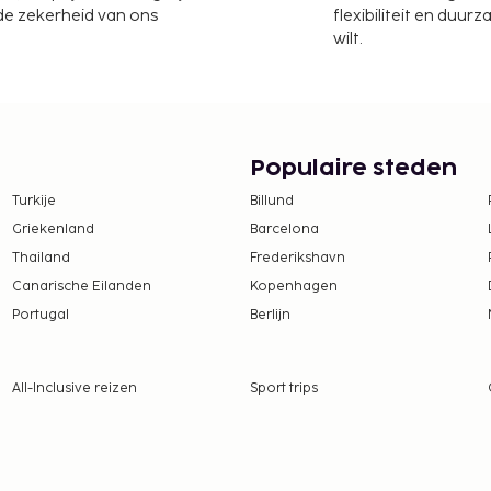
 de zekerheid van ons
flexibiliteit en duur
wilt.
Populaire steden
Turkije
Billund
Griekenland
Barcelona
Thailand
Frederikshavn
Canarische Eilanden
Kopenhagen
Portugal
Berlijn
All-Inclusive reizen
Sport trips