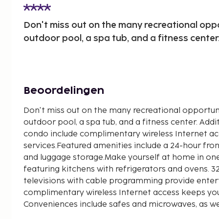
Don't miss out on the many recreational oppo
outdoor pool, a spa tub, and a fitness center
Beoordelingen
Don't miss out on the many recreational opportunit
outdoor pool, a spa tub, and a fitness center. Addit
condo include complimentary wireless Internet a
services.Featured amenities include a 24-hour front
and luggage storage.Make yourself at home in one
featuring kitchens with refrigerators and ovens. 3
televisions with cable programming provide enter
complimentary wireless Internet access keeps yo
Conveniences include safes and microwaves, as we
local calls.Distances are displayed to the nearest 0