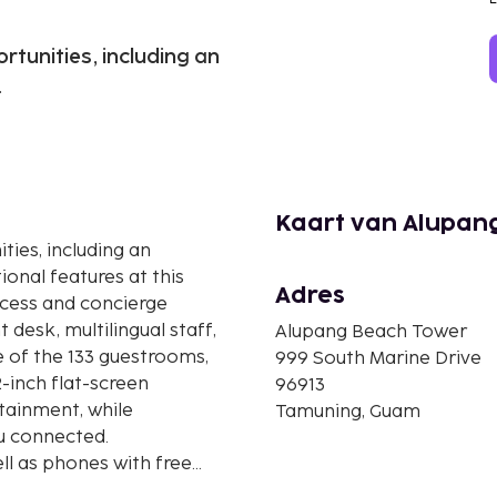
rtunities, including an
.
Kaart van Alupan
ies, including an
ional features at this
Adres
ccess and concierge
 desk, multilingual staff,
Alupang Beach Tower
 of the 133 guestrooms,
999 South Marine Drive
2-inch flat-screen
96913
tainment, while
Tamuning, Guam
u connected.
ll as phones with free
.1 mile and kilometer.