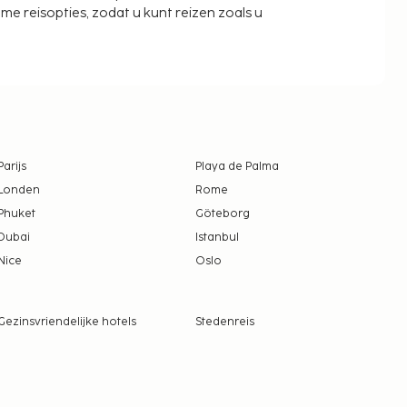
zame reisopties, zodat u kunt reizen zoals u
Parijs
Playa de Palma
Londen
Rome
Phuket
Göteborg
Dubai
Istanbul
Nice
Oslo
Gezinsvriendelijke hotels
Stedenreis