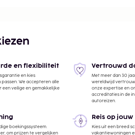
ll Stadium - 2.4 km / 1.5
na Park - 2.5 km / 1.6 mi
Nombre de Maria - 2.7 km
Espana - 2.7 km / 1.7 mi
9 km / 1.8 mi Agana
iezen
e - 3.2 km / 2 mi Fort
/ 2.4 mi Spa Ayualam - 4.1
ch Tower is Barrigada -
 2.6 mi Located in
e en flexibiliteit
Vertrouwd do
 2-minute drive from
jsgarantie en kies
Met meer dan 30 jaa
ach Park. This 4-star
n passen. We accepteren alle
wereldwijd vertrou
 mi (5.8 km) from T
 een veilige en gemakkelijke
onze expertise en 
accreditaties in de i
autoreizen.
ning
Reis op jouw
udige boekingssysteem.
Kies uit een breed s
er, om prijzen te vergelijken
vakantiewoningen en 