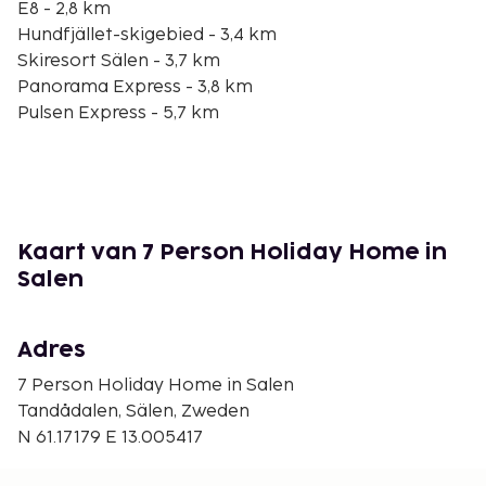
E8 - 2,8 km
Hundfjället-skigebied - 3,4 km
Skiresort Sälen - 3,7 km
Panorama Express - 3,8 km
Pulsen Express - 5,7 km
Skigebied Högfjället - 9,7 km
Lindvallen-skigebied - 13,8 km
Salen Bike Park - 14,6 km
Fjallaventyr - 15,4 km
Elandpark van Sälenfjällen - 16,2 km
Kaart van 7 Person Holiday Home in
Elandpark van Sälen - 16,2 km
Salen
Støa-kanaal - 20,2 km
De dichtsbijzijnde luchthaven is Sälen (SCR-
Adres
Scandinavian Mountains) - 12,7 km
7 Person Holiday Home in Salen
Ter plaatse heb je gratis parkeerplaatsen.
Tandådalen, Sälen, Zweden
N 61.17179 E 13.005417