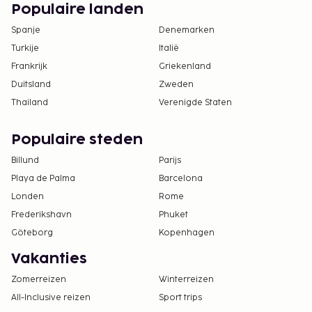
Populaire landen
Spanje
Denemarken
Turkije
Italië
Frankrijk
Griekenland
Duitsland
Zweden
Thailand
Verenigde Staten
Populaire steden
Billund
Parijs
Playa de Palma
Barcelona
Londen
Rome
Frederikshavn
Phuket
Göteborg
Kopenhagen
Vakanties
Zomerreizen
Winterreizen
All-Inclusive reizen
Sport trips