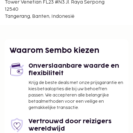
Tower Venetian FL23 #N3 Jl. Raya Serpong
worden betaald. De kosten kunnen inclusief
12540
toepasselijke belastingen zijn:
Tangerang, Banten, Indonesië
Schoonmaakkosten: IDR 120000.00 per
accommodatie, per verblijf
Vóór het inchecken dien je een borgsom van
IDR 300000 te betalen.
Waarom Sembo kiezen
We hebben alle kosten vermeld die de
accommodatie aan ons heeft doorgegeven.
Onverslaanbare waarde en
In deze accommodatie zijn huisdieren en
flexibiliteit
assistentiedieren niet toegestaan.
Krijg de beste deals met onze prijsgarantie en
kies betaalopties die bij uw behoeften
passen. We accepteren alle belangrijke
betaalmethoden voor een veilige en
gemakkelijke transactie.
Vertrouwd door reizigers
wereldwijd