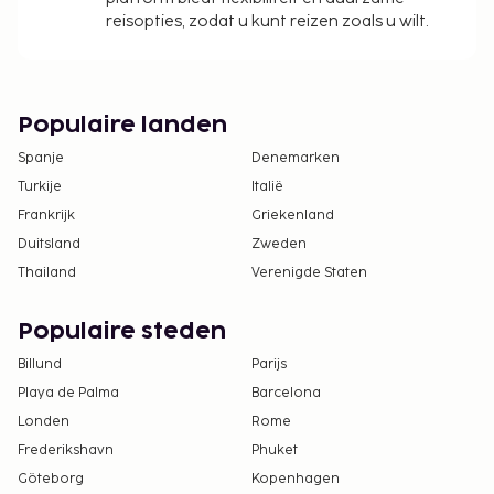
reisopties, zodat u kunt reizen zoals u wilt.
Populaire landen
Spanje
Denemarken
Turkije
Italië
Frankrijk
Griekenland
Duitsland
Zweden
Thailand
Verenigde Staten
Populaire steden
Billund
Parijs
Playa de Palma
Barcelona
Londen
Rome
Frederikshavn
Phuket
Göteborg
Kopenhagen