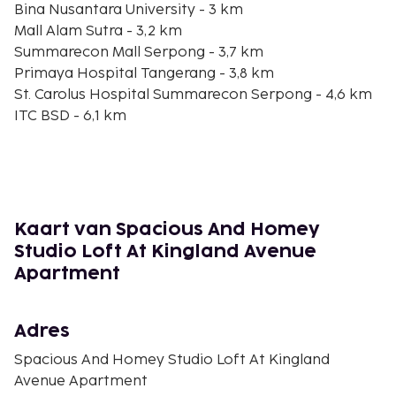
Bina Nusantara University - 3 km
Mall Alam Sutra - 3,2 km
Summarecon Mall Serpong - 3,7 km
Primaya Hospital Tangerang - 3,8 km
St. Carolus Hospital Summarecon Serpong - 4,6 km
ITC BSD - 6,1 km
Ocean Park - 6,7 km
TerasKota-winkelcentrum - 6,9 km
Gading Raya golfbaan - 7,4 km
Eka-ziekenhuis - 7,4 km
Bethsaida Hospitals - 7,5 km
Kaart van Spacious And Homey
Modern Golf en Country Club - 7,8 km
Studio Loft At Kingland Avenue
Universitas Multimedia Nusantara - 7,9 km
Apartment
De dichtstbijgelegen grootste luchthavens zijn:
Jakarta (CGK-Soekarno-Hatta Intl.) - 27,6 km
Adres
Jakarta (HLP-Halim Perdanakusuma Intl.) - 36,6 km
Spacious And Homey Studio Loft At Kingland
Dit appartement biedt aparte rookruimtes.
Avenue Apartment
De volgende kosten dienen bij de accommodatie te