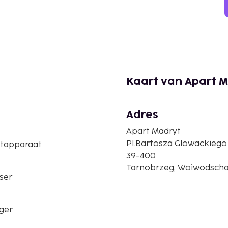
Kaart van Apart 
Adres
Apart Madryt
Pl.Bartosza Glowackiego
etapparaat
39-400
Tarnobrzeg, Woiwodscha
ser
ger