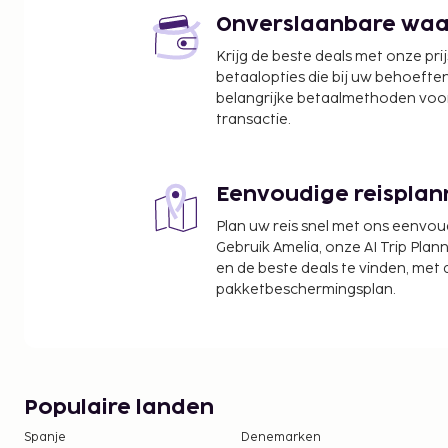
Diocesaan Museum - 18,6 km
Stadhuis van Sandomierz - 18,6 km
Onverslaanbare waard
Opatówpoort - 18,8 km
Krijg de beste deals met onze pri
Zagrabie Vineyard - 22,5 km
betaalopties die bij uw behoefte
Cultureel Centrum in Wilczyce - 31,7 km
belangrijke betaalmethoden voor
Krzyztopor Kasteel - 33,6 km
transactie.
Plochocki Wijnmakerij - 35,6 km
Enkele van de voorzieningen zijn een snelle uitche
Eenvoudige reisplan
en een lift. Bij dit rookvrije appartement profiteer
beachvolleybalfaciliteiten ter plaatse. Ontspan me
Plan uw reis snel met ons eenvo
in één van de 3 strandbars.
Gebruik Amelia, onze AI Trip Plann
en de beste deals te vinden, met
Gasten kunnen een mobiel apparaat gebruike
pakketbeschermingsplan.
kamer.
Populaire landen
Spanje
Denemarken