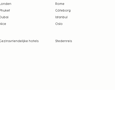
Londen
Rome
Phuket
Göteborg
Dubai
Istanbul
Nice
Oslo
Gezinsvriendelijke hotels
Stedenreis