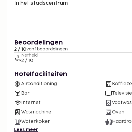
In het stadscentrum
Beoordelingen
2 / 10
van 1 beoordelingen
Netheid
2 / 10
Hotelfaciliteiten
Airconditioning
Koffiez
Bar
Televisie
Internet
Vaatwas
Wasmachine
Oven
Waterkoker
Haardro
Lees meer