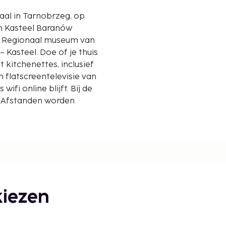
raal in Tarnobrzeg, op
en Kasteel Baranów
Kasteel. Doe of je thuis
kitchenettes, inclusief
 flatscreentelevisie van
wifi online blijft. Bij de
. Afstanden worden
van Sandomierz - 18,3 km
iezen