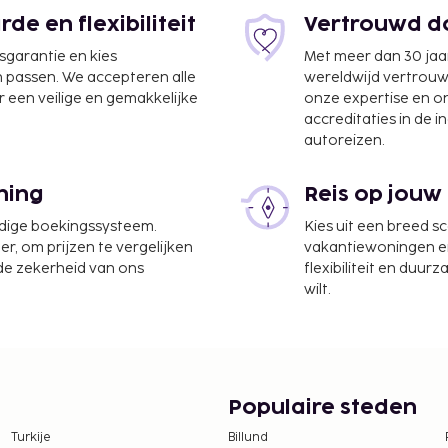
e en flexibiliteit
Vertrouwd do
jsgarantie en kies
Met meer dan 30 jaa
n passen. We accepteren alle
wereldwijd vertrou
 een veilige en gemakkelijke
onze expertise en 
accreditaties in de i
autoreizen.
ckservice, een wasserij
ning
Reis op jouw
 je van
t een lekker fris drankje
udige boekingssysteem.
Kies uit een breed s
er, om prijzen te vergelijken
vakantiewoningen en 
 de zekerheid van ons
flexibiliteit en duur
n voor toegang tot de
wilt.
Populaire steden
Turkije
Billund