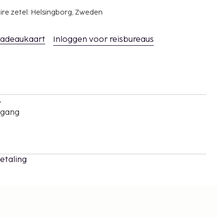
ire zetel: Helsingborg, Zweden
adeaukaart
Inloggen voor reisbureaus
s
oegang