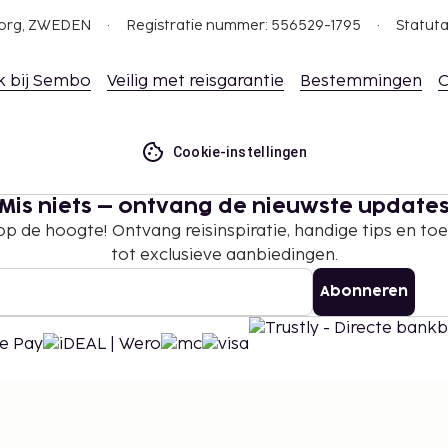
gborg, ZWEDEN
Registratie nummer: 556529-1795
Statuta
k bij Sembo
Veilig met reisgarantie
Bestemmingen
C
Cookie-instellingen
Mis niets – ontvang de nieuwste update
 op de hoogte! Ontvang reisinspiratie, handige tips en t
tot exclusieve aanbiedingen.
Abonneren
©
2026
Stena Line Travel Group AB