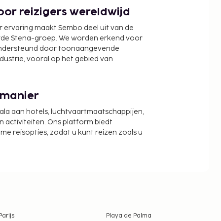
or reizigers wereldwijd
r ervaring maakt Sembo deel uit van de
wde Stena-groep. We worden erkend voor
ondersteund door toonaangevende
ndustrie, vooral op het gebied van
 manier
cala aan hotels, luchtvaartmaatschappijen,
activiteiten. Ons platform biedt
zame reisopties, zodat u kunt reizen zoals u
Parijs
Playa de Palma