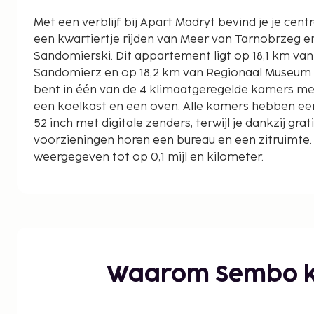
Met een verblijf bij Apart Madryt bevind je je cent
een kwartiertje rijden van Meer van Tarnobrzeg 
Sandomierski. Dit appartement ligt op 18,1 km van Regionaal museum van
Sandomierz en op 18,2 km van Regionaal Museum – 
bent in één van de 4 klimaatgeregelde kamers met 
een koelkast en een oven. Alle kamers hebben een
52 inch met digitale zenders, terwijl je dankzij gratis 
voorzieningen horen een bureau en een zitruimte
weergegeven tot op 0,1 mijl en kilometer.
Meer van Tarnobrzeg - 2,9 km
Kasteel Baranów Sandomierski - 14,1 km
Regionaal museum van Sandomierz - 18,1 km
Regionaal Museum – Kasteel - 18,2 km
Kathedraal van de Geboorte van de Maagd Maria 
Sandomierskie Centrum Kultury - 18,5 km
Waarom Sembo k
Ondergrondse Toeristische Route - 18,6 km
Museum van de Poolse boerenbeweging - 18,6 km