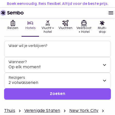
Boek eenvoudig. Reis flexibel. Altijd voor de beste prijs.
Reizen
Hotels
Vlucht +
Vluchten
Veerboot
Multi-
hotel
+ Hotel
stop
Waar wil je verblijven?
Wanneer?
Op elk moment
Reizigers
2 volwassenen
Zoeken
Thuis
Verenigde Staten
New York City