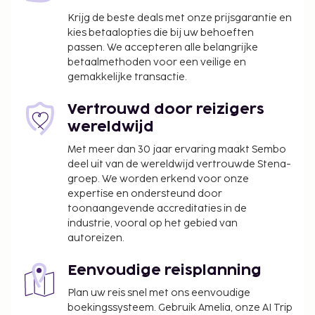
een 24-uurs receptie. Ter plaatse heb je
Krijg de beste deals met onze prijsgarantie en
parkeerplaatsen. Profiteer van een 24-uurs
kies betaalopties die bij uw behoeften
passen. We accepteren alle belangrijke
fitnesscentrum of maak gebruik van gratis wifi of
betaalmethoden voor een veilige en
een televisie in de gemeenschappelijke ruimte.
gemakkelijke transactie.
Bestel iets lekkers in de koffiebar/het café van dit
hotel of haal iets bij de snackbar/deli. Dagelijks kun
Vertrouwd door reizigers
je tegen betaling genieten van een lekker ontbijt
wereldwijd
voor onderweg, dat geserveerd wordt van 06.30 uur
Met meer dan 30 jaar ervaring maakt Sembo
tot 12.00 uur.
deel uit van de wereldwijd vertrouwde Stena-
De volgende kosten dienen bij de accommodatie te
groep. We worden erkend voor onze
worden betaald. De kosten kunnen inclusief
expertise en ondersteund door
toepasselijke belastingen zijn:
toonaangevende accreditaties in de
industrie, vooral op het gebied van
Borgsom: USD 50 per nacht
autoreizen.
Servicetoeslag: USD 45.9 per accommodatie,
per nacht
Eenvoudige reisplanning
We hebben alle kosten vermeld die de
Plan uw reis snel met ons eenvoudige
boekingssysteem. Gebruik Amelia, onze AI Trip
accommodatie aan ons heeft doorgegeven.