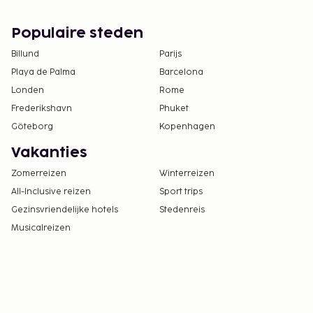
voogd slapen en het aanwezige beddengoed
gebruiken.
Populaire steden
Je kunt na overleg met de accommodatie
Billund
huisdieren meenemen (hiervoor gelden
Parijs
toeslagen, die je kunt nalezen in de sectie
Playa de Palma
Barcelona
'Kosten'). De contactgegevens van de
Londen
Rome
accommodatie vind je in de
Frederikshavn
Phuket
boekingsbevestiging.
Göteborg
Kopenhagen
Contacloos inchecken en contactloos
Vakanties
uitchecken zijn mogelijk.
Zomerreizen
Winterreizen
All-Inclusive reizen
Sport trips
Gezinsvriendelijke hotels
Stedenreis
Musicalreizen