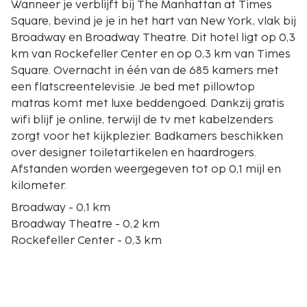
Wanneer je verblijft bij The Manhattan at Times
Square, bevind je je in het hart van New York, vlak bij
Broadway en Broadway Theatre. Dit hotel ligt op 0,3
km van Rockefeller Center en op 0,3 km van Times
Square. Overnacht in één van de 685 kamers met
een flatscreentelevisie. Je bed met pillowtop
matras komt met luxe beddengoed. Dankzij gratis
wifi blijf je online, terwijl de tv met kabelzenders
zorgt voor het kijkplezier. Badkamers beschikken
over designer toiletartikelen en haardrogers.
Afstanden worden weergegeven tot op 0,1 mijl en
kilometer.
Broadway - 0,1 km
Broadway Theatre - 0,2 km
Rockefeller Center - 0,3 km
Times Square - 0,3 km
Radio City Music Hall - 0,4 km
Carnegie Hall - 0,4 km
Museum of Modern Art - 0,5 km