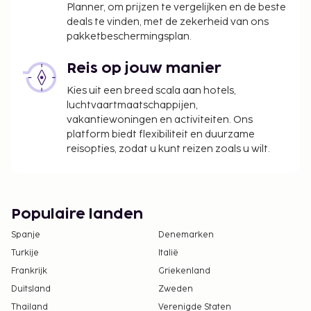
Planner, om prijzen te vergelijken en de beste
Toeslag voor het ontbijt voor onderweg: ca.
deals te vinden, met de zekerheid van ons
USD 15 voor volwassenen en ca. USD 15 voor
pakketbeschermingsplan.
kinderen
Parkeerkosten: USD 72 per dag
Reis op jouw manier
Toeslag voor huisdieren: USD 200 per huisdier,
Kies uit een breed scala aan hotels,
per verblijf
luchtvaartmaatschappijen,
Assistentiedieren zijn vrijgesteld van toeslagen
vakantiewoningen en activiteiten. Ons
Vroeg inchecken is tegen een toeslag mogelijk
platform biedt flexibiliteit en duurzame
(onder voorbehoud van beschikbaarheid)
reisopties, zodat u kunt reizen zoals u wilt.
Laat uitchecken is tegen een toeslag mogelijk
(onder voorbehoud van beschikbaarheid)
Toeslag voor extra bed: USD 30 per nacht
Populaire landen
Deze lijst is mogelijk niet volledig. Toeslagen en
Spanje
Denemarken
borgsommen zijn mogelijk excl. btw en kunnen
Turkije
Italië
wijzigen.
Frankrijk
Griekenland
Kinderen t/m 12 jaar oud verblijven gratis
Duitsland
Zweden
wanneer zij in dezelfde kamer als hun ouders of
Thailand
Verenigde Staten