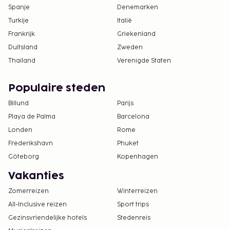
Spanje
Denemarken
Turkije
Italië
Frankrijk
Griekenland
Duitsland
Zweden
Thailand
Verenigde Staten
Populaire steden
Billund
Parijs
Playa de Palma
Barcelona
Londen
Rome
Frederikshavn
Phuket
Göteborg
Kopenhagen
Vakanties
Zomerreizen
Winterreizen
All-Inclusive reizen
Sport trips
Gezinsvriendelijke hotels
Stedenreis