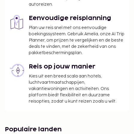
Alle gasten, waaronder kinderen, dienen tijdens
autoreizen.
het inchecken aanwezig te zijn en hun door de
overheid verstrekte identiteitsbewijs met foto
Eenvoudige reisplanning
of paspoort te laten zien.
Plan uw reis snel met ons eenvoudige
Wegens de nationale wetgeving mogen
boekingssysteem. Gebruik Amelia, onze AI Trip
contante betalingen bij deze accommodatie
Planner, om prijzen te vergelijken en de beste
het bedrag van EUR 5000 niet overschrijden.
deals te vinden, met de zekerheid van ons
pakketbeschermingsplan.
Neem voor meer informatie contact op met de
accommodatie via de gegevens in de
Reis op jouw manier
boekingsbevestiging.
Kies uit een breed scala aan hotels,
luchtvaartmaatschappijen,
vakantiewoningen en activiteiten. Ons
platform biedt flexibiliteit en duurzame
reisopties, zodat u kunt reizen zoals u wilt.
Populaire landen