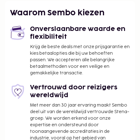
Enkele van de voorzieningen zijn een
Waarom Sembo kiezen
stomerij/wasserijservice, een 24-uurs receptie en
meertalig personeel. Laat jezelf verwennen met
Onverslaanbare waarde en
onsite massages of geniet van recreatieve
flexibiliteit
voorzieningen zoals een wijnmakerij. Enkele
voorzieningen van deze bed & breakfast zijn gratis
Krijg de beste deals met onze prijsgarantie en
kies betaalopties die bij uw behoeften
wifi, conciërgeservices en cadeauwinkels/kiosken.
passen. We accepteren alle belangrijke
Gasten van Palazzo Zironda kunnen iets lekkers
betaalmethoden voor een veilige en
halen bij de kruidenier/supermarkt. Dagelijks kun je
gemakkelijke transactie.
tegen betaling genieten van een lekker à-la-carte-
ontbijt, dat geserveerd wordt van 08.00 uur tot
Vertrouwd door reizigers
10.00 uur.
wereldwijd
Toeslag voor het à-la-carte-ontbijt: ca. EUR 10–
Met meer dan 30 jaar ervaring maakt Sembo
25 per persoon
deel uit van de wereldwijd vertrouwde Stena-
groep. We worden erkend voor onze
Deze lijst is mogelijk niet volledig. Toeslagen en
expertise en ondersteund door
borgsommen zijn mogelijk excl. btw en kunnen
toonaangevende accreditaties in de
wijzigen.
industrie, vooral op het gebied van