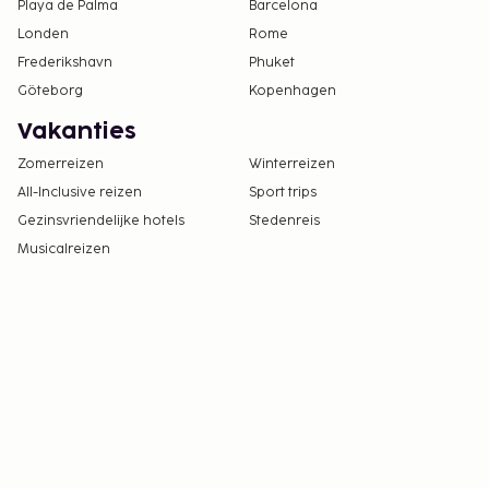
Het seizoensgebonden zwembad is geopend
Playa de Palma
Barcelona
van 01 mei t/m 31 oktober.
Londen
Rome
24 uur per dag toegang tot zwembad
Frederikshavn
Phuket
Göteborg
Kopenhagen
Vakanties
Zomerreizen
Winterreizen
All-Inclusive reizen
Sport trips
Gezinsvriendelijke hotels
Stedenreis
Musicalreizen