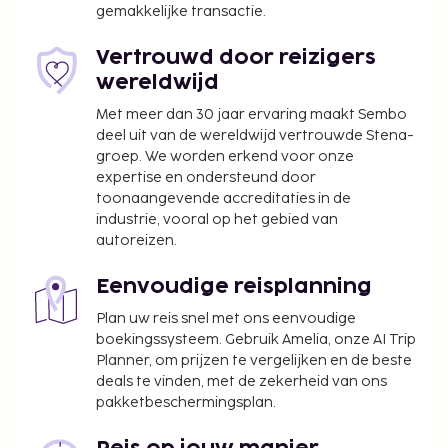
gemakkelijke transactie.
beschikbaar en ter plaatse heb je gratis
parkeerplaatsen. Je vindt recreatieve voorzieningen
Vertrouwd door reizigers
zoals een binnenzwembad, een waterglijbaan en
wereldwijd
een sauna vast leuk. Enkele voorzieningen van dit
Met meer dan 30 jaar ervaring maakt Sembo
hotel zijn gratis wifi, huwelijksservices en hulp bij
deel uit van de wereldwijd vertrouwde Stena-
uitstapjes/tickets. Bestel iets lekkers in een van de 2
groep. We worden erkend voor onze
restaurants van dit hotel of blijf gewoon lekker
expertise en ondersteund door
binnen en profiteer van 24-uurs roomservice. Er zijn
toonaangevende accreditaties in de
ook snacks beschikbaar in de koffiebar/het café.
industrie, vooral op het gebied van
Heb je dorst? Bestel een lekker drankje in één van
autoreizen.
de 2 bars/lounges of 2 poolbars. Dagelijks kun je
tegen betaling genieten van een lekker
Eenvoudige reisplanning
ontbijtbuffet, dat geserveerd wordt van 07.30 uur
Plan uw reis snel met ons eenvoudige
tot 11.00 uur.
boekingssysteem. Gebruik Amelia, onze AI Trip
Planner, om prijzen te vergelijken en de beste
De volgende kosten dienen bij de accommodatie te
deals te vinden, met de zekerheid van ons
worden betaald. De kosten kunnen inclusief
pakketbeschermingsplan.
toepasselijke belastingen zijn:
Toeslag voor Valentijnsdag-galadiner (14