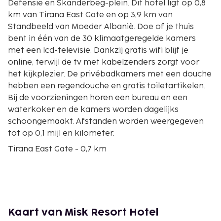
Defensie en Skanderbeg-plein. Dit hotel ligt op 0,8
km van Tirana East Gate en op 3,9 km van
Standbeeld van Moeder Albanië. Doe of je thuis
bent in één van de 30 klimaatgeregelde kamers
met een lcd-televisie. Dankzij gratis wifi blijf je
online, terwijl de tv met kabelzenders zorgt voor
het kijkplezier. De privébadkamers met een douche
hebben een regendouche en gratis toiletartikelen.
Bij de voorzieningen horen een bureau en een
waterkoker en de kamers worden dagelijks
schoongemaakt. Afstanden worden weergegeven
tot op 0,1 mijl en kilometer.
Tirana East Gate - 0,7 km
Farka-meer - 4,5 km
Grote Park van Tirana - 4,9 km
Standbeeld van Moeder Albanië - 3,9 km
Aangelegd Meer van Tirana - 4,7 km
Stadion Air Albania - 6,3 km
Kaart van Misk Resort Hotel
Speeltuin van het Aangelegde Meer - 6,3 km