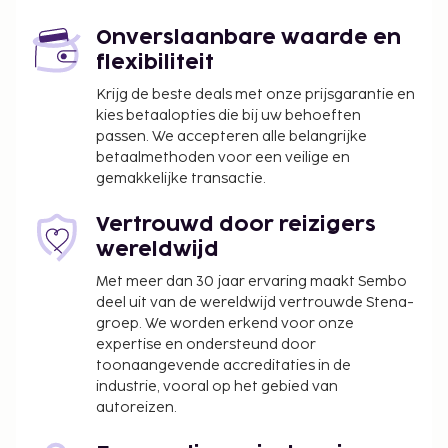
Casale) - 56,4 km
Onverslaanbare waarde en
Ter plaatse heb je gratis parkeerplaatsen. De
flexibiliteit
accommodatie heeft een tuin waar je van het
Krijg de beste deals met onze prijsgarantie en
uitzicht kunt genieten.
kies betaalopties die bij uw behoeften
De volgende kosten dienen bij de accommodatie te
passen. We accepteren alle belangrijke
worden betaald. De kosten kunnen inclusief
betaalmethoden voor een veilige en
gemakkelijke transactie.
toepasselijke belastingen zijn:
Schadeborg: EUR 200 per verblijf
Vertrouwd door reizigers
Er wordt een stadsbelasting door de stad geïnd
wereldwijd
en bij de accommodatie in rekening gebracht.
Met meer dan 30 jaar ervaring maakt Sembo
Deze belasting wordt per seizoen aangepast en
deel uit van de wereldwijd vertrouwde Stena-
geldt mogelijk niet het hele jaar lang. Er gelden
groep. We worden erkend voor onze
mogelijk ook andere uitzonderingen en
expertise en ondersteund door
kortingen. Neem voor meer informatie contact
toonaangevende accreditaties in de
op met de accommodatie via de
industrie, vooral op het gebied van
contactgegevens in de boekingsbevestiging.
autoreizen.
De stad heft de volgende belasting: van 1