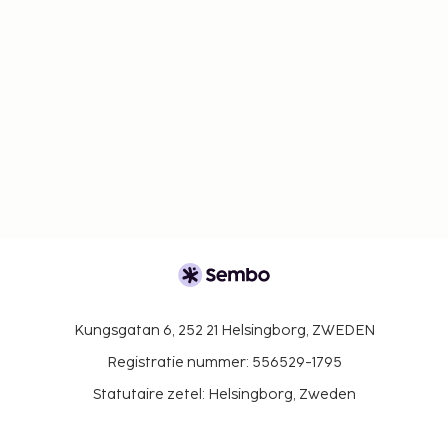
contante betalingen bij deze accommodatie
het bedrag van EUR 5000 niet overschrijden.
Neem voor meer informatie contact op met de
accommodatie via de gegevens in de
boekingsbevestiging.
Het beleid van deze accommodatie staat
bepaalde reserveringen voor
groepsevenementen of groepsfeesten,
waaronder vrijgezellenfeesten, niet toe.
Deze accommodatie laat geen alcoholische
dranken toe.
Kungsgatan 6, 252 21 Helsingborg, ZWEDEN
Registratie nummer: 556529-1795
Statutaire zetel: Helsingborg, Zweden