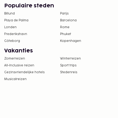
Populaire steden
Billund
Parijs
Playa de Palma
Barcelona
Londen
Rome
Frederikshavn
Phuket
Göteborg
Kopenhagen
Vakanties
Zomerreizen
Winterreizen
All-Inclusive reizen
Sport trips
Gezinsvriendelijke hotels
Stedenreis
Musicalreizen