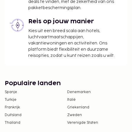
Neem voor meer informatie contact op met de
deals te vinden, met de zekerheid van ons
pakketbeschermingsplan.
accommodatie via de gegevens in de
boekingsbevestiging.
Reis op jouw manier
Het seizoensgebonden zwembad is geopend
van april tot november.
Kies uit een breed scala aan hotels,
Je dient vooraf te reserveren voor
luchtvaartmaatschappijen,
vakantiewoningen en activiteiten. Ons
massagebehandelingen en spabehandelingen.
platform biedt flexibiliteit en duurzame
Reserveringen kun je voor je aankomt maken
reisopties, zodat u kunt reizen zoals u wilt.
als je contact opneemt met dit hotel via de
gegevens in de boekingsbevestiging.
Alleen geregistreerde hotelgasten worden in de
kamers toegelaten.
Populaire landen
Er gelden hoogtebeperkingen bij het parkeren.
Spanje
Denemarken
Contactloos uitchecken is mogelijk.
Turkije
Italië
Frankrijk
Griekenland
Duitsland
Zweden
Thailand
Verenigde Staten