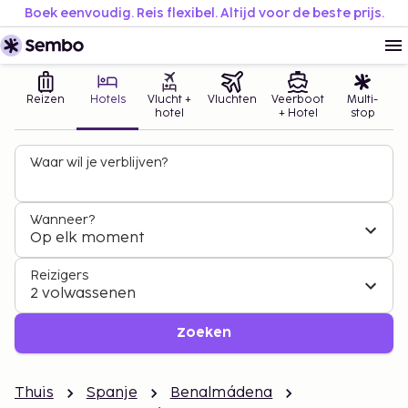
Boek eenvoudig. Reis flexibel. Altijd voor de beste prijs.
Reizen
Hotels
Vlucht +
Vluchten
Veerboot
Multi-
hotel
+ Hotel
stop
Waar wil je verblijven?
Wanneer?
Op elk moment
Reizigers
2 volwassenen
Zoeken
Thuis
Spanje
Benalmádena