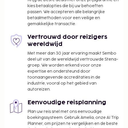
kies betaalopties die bij uw behoeften
Je vindt de recreatieve voorzieningen vast leuk, met
passen. We accepteren alle belangrijke
onder meer een buitenzwembad, een sauna en
betaalmethoden voor een veilige en
fitnessfaciliteiten. Dit hotel bevat ook gratis wifi,
gemakkelijke transactie.
een spelletjesruimte en cadeauwinkels/kiosken.
Geniet van een lekker diner in het restaurant of
Vertrouwd door reizigers
bestel een snack in de koffiebar/het café. Ook
wereldwijd
biedt dit hotel roomservice aan. Sluit je dag af met
Met meer dan 30 jaar ervaring maakt Sembo
een drankje in een bar/lounge of een poolbar.
deel uit van de wereldwijd vertrouwde Stena-
Parkeerkosten: EUR 12 per dag
groep. We worden erkend voor onze
Laat uitchecken is tegen een toeslag mogelijk
expertise en ondersteund door
(onder voorbehoud van beschikbaarheid)
toonaangevende accreditaties in de
industrie, vooral op het gebied van
Deze lijst is mogelijk niet volledig. Toeslagen en
autoreizen.
borgsommen zijn mogelijk excl. btw en kunnen
wijzigen.
Eenvoudige reisplanning
Wegens de nationale wetgeving mogen
Plan uw reis snel met ons eenvoudige
contante betalingen bij deze accommodatie
boekingssysteem. Gebruik Amelia, onze AI Trip
het bedrag van EUR 1000 niet overschrijden.
Planner, om prijzen te vergelijken en de beste