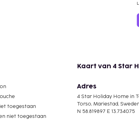
Kaart van 4 Star 
Adres
ron
douche
4 Star Holiday Home in 
Torso, Mariestad, Swede
iet toegestaan
N 58.819897 E 13.734075
en niet toegestaan