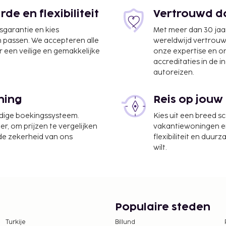
e en flexibiliteit
Vertrouwd do
jsgarantie en kies
Met meer dan 30 jaa
n passen. We accepteren alle
wereldwijd vertrou
 een veilige en gemakkelijke
onze expertise en 
accreditaties in de i
autoreizen.
ning
Reis op jouw
udige boekingssysteem.
Kies uit een breed s
er, om prijzen te vergelijken
vakantiewoningen en 
 de zekerheid van ons
flexibiliteit en duur
wilt.
Populaire steden
Turkije
Billund