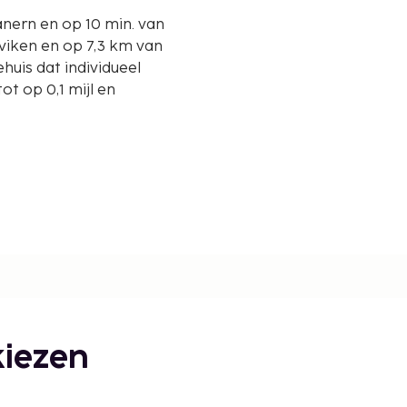
Vänern en op 10 min. van
huis dat individueel
t op 0,1 mijl en
iezen