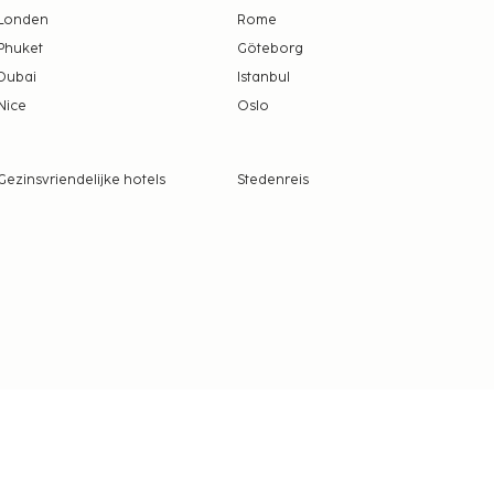
Londen
Rome
Phuket
Göteborg
Dubai
Istanbul
Nice
Oslo
Gezinsvriendelijke hotels
Stedenreis