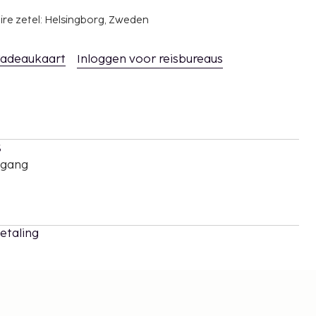
ire zetel: Helsingborg, Zweden
adeaukaart
Inloggen voor reisbureaus
s
oegang