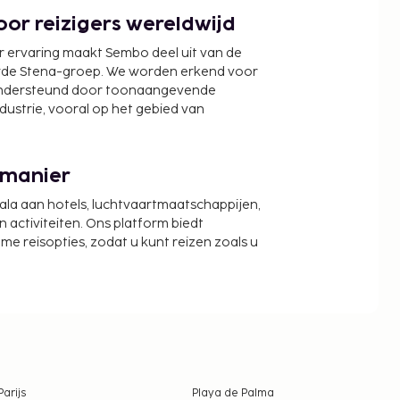
or reizigers wereldwijd
r ervaring maakt Sembo deel uit van de
wde Stena-groep. We worden erkend voor
ondersteund door toonaangevende
ndustrie, vooral op het gebied van
 manier
cala aan hotels, luchtvaartmaatschappijen,
activiteiten. Ons platform biedt
zame reisopties, zodat u kunt reizen zoals u
Parijs
Playa de Palma