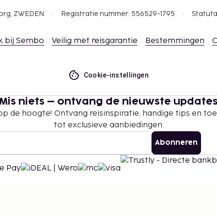
gborg, ZWEDEN
Registratie nummer: 556529-1795
Statuta
k bij Sembo
Veilig met reisgarantie
Bestemmingen
C
Cookie-instellingen
Mis niets – ontvang de nieuwste update
 op de hoogte! Ontvang reisinspiratie, handige tips en t
tot exclusieve aanbiedingen.
Abonneren
©
2026
Stena Line Travel Group AB