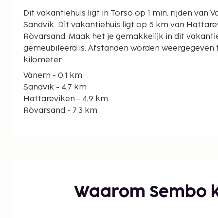
Dit vakantiehuis ligt in Torsö op 1 min. rijden van 
Sandvik. Dit vakantiehuis ligt op 5 km van Hattareviken en op 7,3 km van
Rövarsand. Maak het je gemakkelijk in dit vakantie
gemeubileerd is. Afstanden worden weergegeven to
kilometer.
Vänern - 0,1 km
Sandvik - 4,7 km
Hattareviken - 4,9 km
Rövarsand - 7,3 km
Skräddaretorp - 12,3 km
Sjötorp-sluizen - 23,5 km
Götakanaal - 23,6 km
Kathedraal van Mariestad - 23,6 km
Vadsbo Museum - 23,7 km
Sandvikens badplats - 27,8 km
Waarom Sembo k
Toreboda-golfclub - 41 km
Loppis Tidan - 41,2 km
Kerk van Halna - 44,1 km