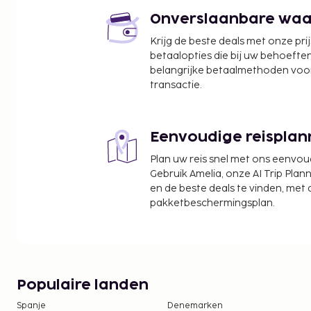
Ålsjön - 44,6 km
Onverslaanbare waard
Sänningen - 46,5 km
Krijg de beste deals met onze pri
Ter plaatse heb je gratis parkeerplaatsen.
betaalopties die bij uw behoefte
belangrijke betaalmethoden voor
transactie.
Eenvoudige reisplan
Plan uw reis snel met ons eenvo
Gebruik Amelia, onze AI Trip Plann
en de beste deals te vinden, met
pakketbeschermingsplan.
Populaire landen
Spanje
Denemarken