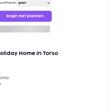
Luchthaven
Begin met plannen
Holiday Home in Torso
Torso
n