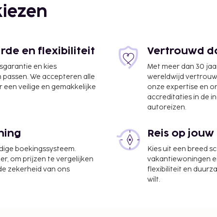
iezen
a Vinci - 10,8 km
e en flexibiliteit
Vertrouwd do
jsgarantie en kies
Met meer dan 30 jaa
n passen. We accepteren alle
wereldwijd vertrou
 een veilige en gemakkelijke
onze expertise en 
accreditaties in de i
autoreizen.
km
ning
Reis op jouw
u Visconti is
udige boekingssysteem.
Kies uit een breed s
er, om prijzen te vergelijken
vakantiewoningen en 
 de zekerheid van ons
flexibiliteit en duur
serijservice, een 24-uurs
wilt.
ce van/naar de
ikbaar en ter plaatse heb
uin waar je van het