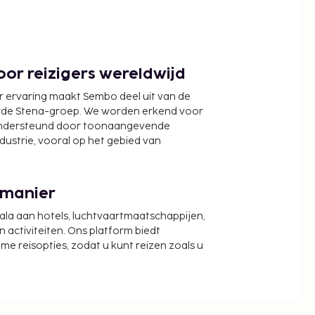
or reizigers wereldwijd
r ervaring maakt Sembo deel uit van de
wde Stena-groep. We worden erkend voor
ondersteund door toonaangevende
ndustrie, vooral op het gebied van
 manier
cala aan hotels, luchtvaartmaatschappijen,
activiteiten. Ons platform biedt
zame reisopties, zodat u kunt reizen zoals u