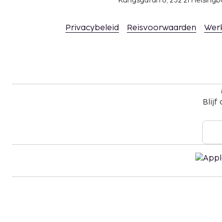
Kungsgatan 6, 252 21 Helsin
Wegens de nationale wetgeving mogen contan
accommodatie het bedrag van EUR 5000 niet
Privacybeleid
Reisvoorwaarden
Wer
voor meer informatie contact op met de acc
gegevens in de boekingsbevestiging.
Er gelden hoogtebeperkingen bij het parkere
Blijf