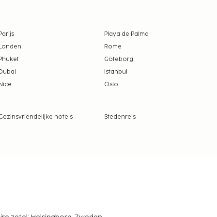
Parijs
Playa de Palma
Londen
Rome
Phuket
Göteborg
Dubai
Istanbul
Nice
Oslo
Gezinsvriendelijke hotels
Stedenreis