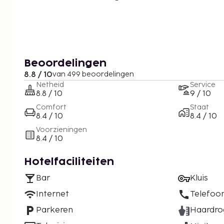
Beoordelingen
8.8 / 10
van 499 beoordelingen
Netheid
Service
8.8 / 10
9 / 10
Comfort
Staat
8.4 / 10
8.4 / 10
Voorzieningen
8.4 / 10
Hotelfaciliteiten
Bar
Kluis
Internet
Telefoo
Parkeren
Haardro