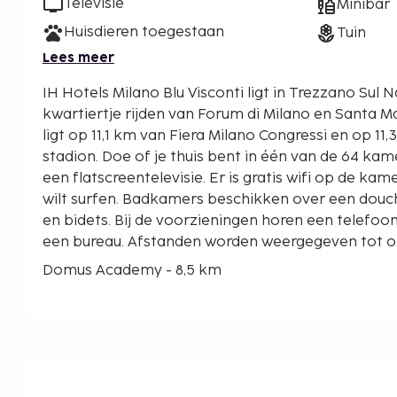
Televisie
Minibar
Huisdieren toegestaan
Tuin
Lees meer
IH Hotels Milano Blu Visconti ligt in Trezzano Sul 
kwartiertje rijden van Forum di Milano en Santa Maria dell
ligt op 11,1 km van Fiera Milano Congressi en op 11
stadion. Doe of je thuis bent in één van de 64 ka
een flatscreentelevisie. Er is gratis wifi op de kame
wilt surfen. Badkamers beschikken over een douche
en bidets. Bij de voorzieningen horen een telefoon,
een bureau. Afstanden worden weergegeven tot op 
Domus Academy - 8,5 km
Via Tortona - 8,7 km
Ziekenhuis San Carlo Borromeo - 8,7 km
Acquatica Park - 9 km
Ziekenhuis San Paolo - 9,4 km
Corso Vercelli - 9,6 km