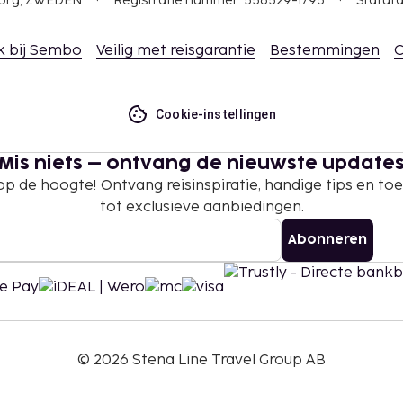
gborg, ZWEDEN
Registratie nummer: 556529-1795
Statuta
te betalingen bij deze
 overschrijden. Neem
k bij Sembo
Veilig met reisgarantie
Bestemmingen
C
ommodatie via de
n.
Cookie-instellingen
Mis niets – ontvang de nieuwste update
 op de hoogte! Ontvang reisinspiratie, handige tips en t
tot exclusieve aanbiedingen.
Abonneren
©
2026
Stena Line Travel Group AB