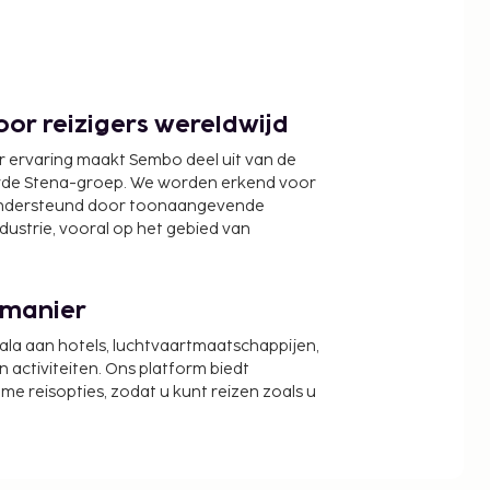
or reizigers wereldwijd
r ervaring maakt Sembo deel uit van de
wde Stena-groep. We worden erkend voor
ondersteund door toonaangevende
ndustrie, vooral op het gebied van
 manier
cala aan hotels, luchtvaartmaatschappijen,
activiteiten. Ons platform biedt
zame reisopties, zodat u kunt reizen zoals u