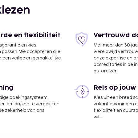
iezen
e en flexibiliteit
Vertrouwd do
jsgarantie en kies
Met meer dan 30 jaa
n passen. We accepteren alle
wereldwijd vertrou
 een veilige en gemakkelijke
onze expertise en 
accreditaties in de i
autoreizen.
ah Rai Intl.) - 2,6 km
ning
Reis op jouw
tion, een
udige boekingssysteem.
Kies uit een breed s
Dit hotel beschikt over 6
er, om prijzen te vergelijken
vakantiewoningen en 
rplaatsen. Verwen jezelf
 de zekerheid van ons
flexibiliteit en duur
tsbehandelingen.
wilt.
en buitenzwembad, een
costijl biedt ook gratis
 iets lekkers in een van