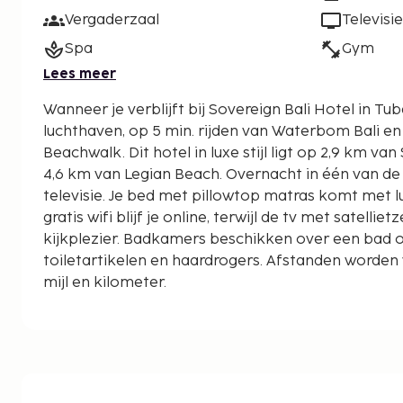
Vergaderzaal
Televisie
Spa
Gym
Lees meer
Wanneer je verblijft bij Sovereign Bali Hotel in Tuba
luchthaven, op 5 min. rijden van Waterbom Bali e
Beachwalk. Dit hotel in luxe stijl ligt op 2,9 km van Strand van Kuta en op
4,6 km van Legian Beach. Overnacht in één van de
televisie. Je bed met pillowtop matras komt met 
gratis wifi blijf je online, terwijl de tv met satelli
kijkplezier. Badkamers beschikken over een bad o
toiletartikelen en haardrogers. Afstanden worden
mijl en kilometer.
Winkelcentrum Lippo - 2,2 km
Duitse Strand - 2,4 km
Segara Beach - 2,5 km
Jalan Legian - 2,5 km
Winkelcentrum Discovery - 2,7 km