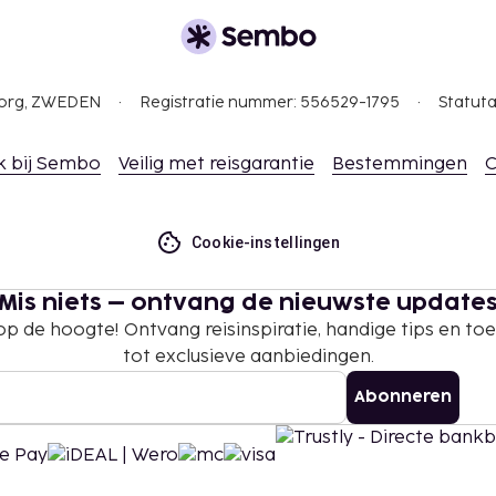
s in de
rden, afhankelijk van
 de accommodatie via de
gborg, ZWEDEN
Registratie nummer: 556529-1795
Statuta
tentiedieren niet
k bij Sembo
Veilig met reisgarantie
Bestemmingen
C
Cookie-instellingen
Mis niets – ontvang de nieuwste update
 op de hoogte! Ontvang reisinspiratie, handige tips en t
tot exclusieve aanbiedingen.
Abonneren