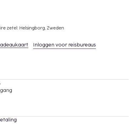
ire zetel: Helsingborg, Zweden
adeaukaart
Inloggen voor reisbureaus
s
oegang