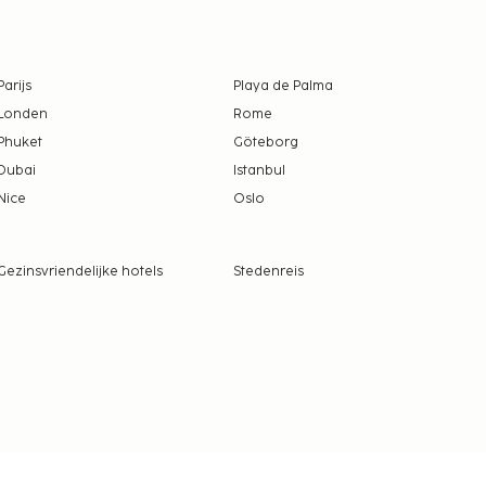
Parijs
Playa de Palma
Londen
Rome
Phuket
Göteborg
Dubai
Istanbul
Nice
Oslo
Gezinsvriendelijke hotels
Stedenreis