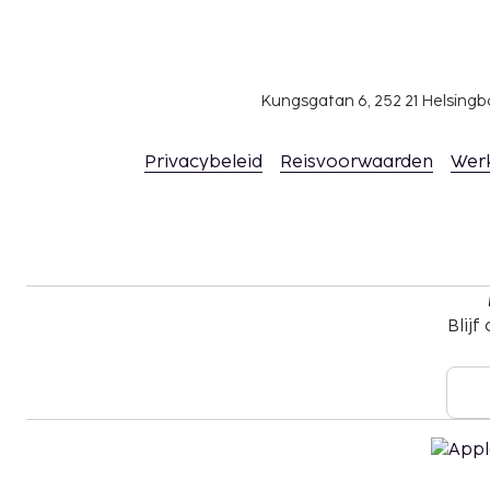
contact opneemt met dit hotel via de gegeven
boekingsbevestiging.
Aangrenzende kamers kunnen aangevraagd wo
beschikbaarheid. Informeer rechtstreeks bij
Kungsgatan 6, 252 21 Helsin
contactgegevens in de boekingsbevestiging.
In deze accommodatie zijn huisdieren en assis
toegestaan.
Privacybeleid
Reisvoorwaarden
Wer
Blijf