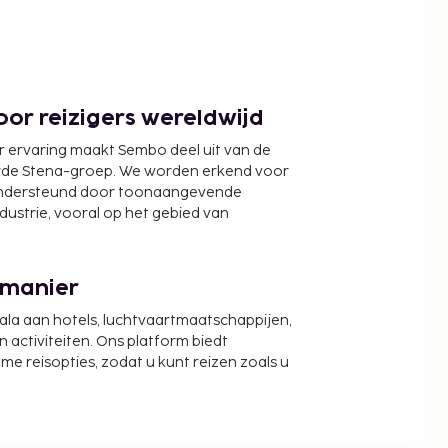
or reizigers wereldwijd
r ervaring maakt Sembo deel uit van de
wde Stena-groep. We worden erkend voor
ondersteund door toonaangevende
ndustrie, vooral op het gebied van
 manier
cala aan hotels, luchtvaartmaatschappijen,
activiteiten. Ons platform biedt
zame reisopties, zodat u kunt reizen zoals u