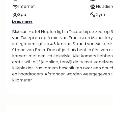
Internet
Huisdie
Spa
Gym
Lees meer
Bluesun Hotel Neptun ligt in Tucepi bij de zee, op 
van Tucepi en op 6 min. van Franciscan Monastery. Dit hotel met alle
inbegrepen ligt op 4,8 km van Strand van Makarsk
Strand van Brela. Doe of je thuis bent in één van 
kamers met een lcd-televisie. Alle kamers hebben
gratis wifi blijf je online, terwijl de tv met kabelz
kijkplezier. Badkamers beschikken over een douche
en haardrogers. Afstanden worden weergegeven tot
kilometer.
Strand van Tucepi - 1 km
Haven van Tucepi - 1,5 km
Promenade van Makarska - 3,1 km
Franciscan Monastery - 3,4 km
Zeeschelpenmuseum - 3,4 km