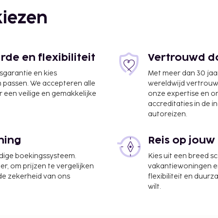
iezen
 km
e en flexibiliteit
Vertrouwd do
jsgarantie en kies
Met meer dan 30 jaa
n passen. We accepteren alle
wereldwijd vertrou
 een veilige en gemakkelijke
onze expertise en 
7 km
accreditaties in de i
autoreizen.
ning
Reis op jouw
udige boekingssysteem.
Kies uit een breed s
er, om prijzen te vergelijken
vakantiewoningen en 
ptie, een
 de zekerheid van ons
flexibiliteit en duur
en betaling gebruikmaken
wilt.
ter plaatse heb je
véstrand of geniet van
tennisbanen en een