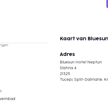
Kaart van Bluesu
ingen
Adres
Bluesun Hotel Neptun
Slatina 4
21325
Tucepi, Split-Dalmatië, K
n
zwembad