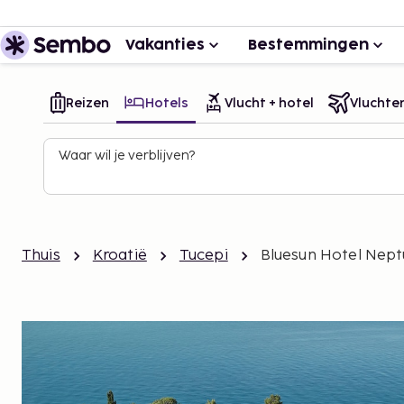
Vakanties
Bestemmingen
Reizen
Hotels
Vlucht + hotel
Vluchte
Waar wil je verblijven?
Thuis
Kroatië
Tucepi
Bluesun Hotel Nep