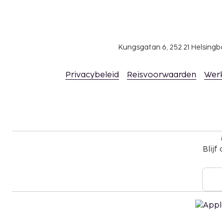
contactgegevens van de accommodatie vind j
boekingsbevestiging.
Gasten kunnen overal contactloos betalen.
Kungsgatan 6, 252 21 Helsin
Privacybeleid
Reisvoorwaarden
Wer
Blijf