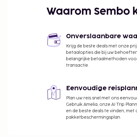
St. Mark's Church - 3,7 km
Waarom Sembo k
Kacicev Trg - 3,7 km
Standbeeld van Monnik Andrija Kačić Miošić - 3,7
Kerk van Sint Filip - 3,8 km
Haven van Markarska - 3,9 km
Onverslaanbare waard
Strand van Makarska - 4,3 km
Krijg de beste deals met onze pri
Haven van Podgora - 4,4 km
betaalopties die bij uw behoefte
Vuurtoren Sv. Petar - 4,6 km
belangrijke betaalmethoden voor
Hoofdingang Biokovo Natuurpark & Skywalk - 4,
transactie.
Natuurpark Biokovo - 4,8 km
De dichtstbijgelegen grootste luchthavens zijn:
Eenvoudige reisplan
Brac Island (BWK) - 38,3 km
Split (SPU) - 101,7 km
Plan uw reis snel met ons eenvo
Gebruik Amelia, onze AI Trip Plann
Enkele van de voorzieningen zijn een 24-uurs rece
en de beste deals te vinden, met
bagageopslagruimte en een wasserij. Je kunt teg
pakketbeschermingsplan.
van een shuttleservice van/naar de luchthaven en 
parkeerplaatsen aangeboden. Ontspan op het pri
andere recreatieve voorzieningen zoals outdoor 