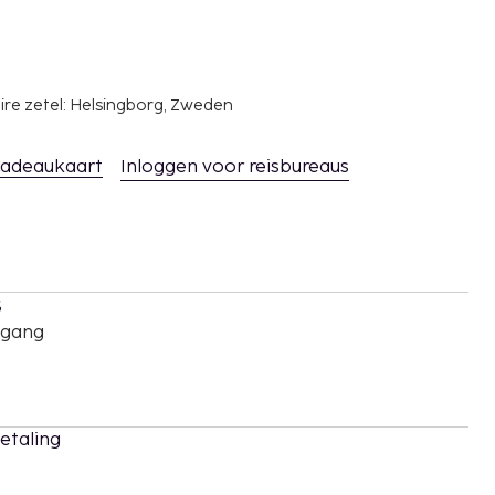
ire zetel: Helsingborg, Zweden
adeaukaart
Inloggen voor reisbureaus
s
oegang