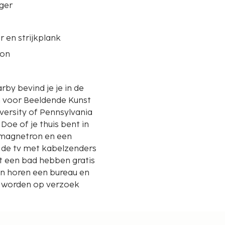
ger
er en strijkplank
ron
m voor Beeldende Kunst
oe of je thuis bent in
 magnetron en een
wijl de tv met kabelzenders
t een bad hebben gratis
gen horen een bureau en
 worden op verzoek
t op 0,1 mijl en