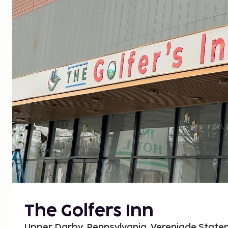
The Golfers Inn
Upper Darby, Pennsylvania, Verenigde State