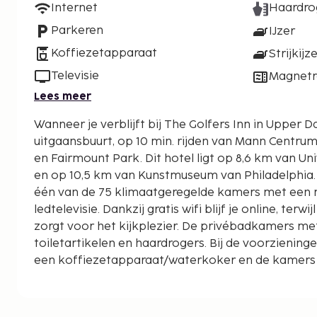
Internet
Haardro
Parkeren
IJzer
Koffiezetapparaat
Strijkijz
Televisie
Magnet
Lees meer
Wanneer je verblijft bij The Golfers Inn in Upper Darby bevind je je in de
uitgaansbuurt, op 10 min. rijden van Mann Centru
en Fairmount Park. Dit hotel ligt op 8,6 km van University of Pennsylvania
en op 10,5 km van Kunstmuseum van Philadelphia. D
één van de 75 klimaatgeregelde kamers met een
ledtelevisie. Dankzij gratis wifi blijf je online, ter
zorgt voor het kijkplezier. De privébadkamers me
toiletartikelen en haardrogers. Bij de voorzienin
een koffiezetapparaat/waterkoker en de kamers
schoongemaakt. Afstanden worden weergegeven to
kilometer.