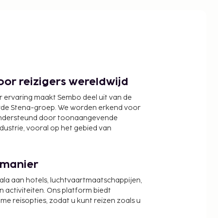
or reizigers wereldwijd
r ervaring maakt Sembo deel uit van de
wde Stena-groep. We worden erkend voor
ondersteund door toonaangevende
ndustrie, vooral op het gebied van
 manier
cala aan hotels, luchtvaartmaatschappijen,
activiteiten. Ons platform biedt
zame reisopties, zodat u kunt reizen zoals u