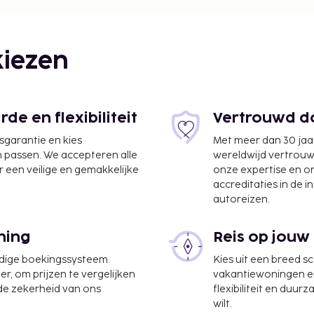
iezen
e en flexibiliteit
Vertrouwd do
jsgarantie en kies
Met meer dan 30 jaa
n passen. We accepteren alle
wereldwijd vertrou
 een veilige en gemakkelijke
onze expertise en 
accreditaties in de i
autoreizen.
m
ning
Reis op jouw
udige boekingssysteem.
Kies uit een breed s
er, om prijzen te vergelijken
vakantiewoningen en 
 de zekerheid van ons
flexibiliteit en duur
wilt.
hthaven Philadelphia) -