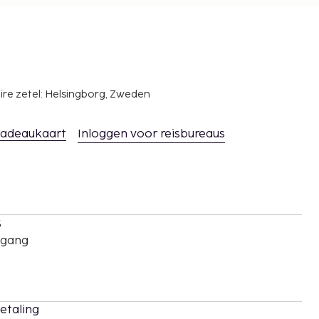
ire zetel: Helsingborg, Zweden
adeaukaart
Inloggen voor reisbureaus
s
oegang