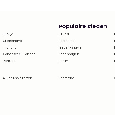
e, een lift en kluisjes.
Populaire steden
er van de handige
Turkije
Billund
Griekenland
Barcelona
te worden betaald. De
Thailand
Frederikshavn
ijn:
Canarische Eilanden
Kopenhagen
cht
Portugal
Berlijn
 nacht
SD 100 te betalen.
All-Inclusive reizen
Sport trips
tie aan ons heeft