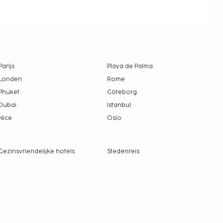
Parijs
Playa de Palma
Londen
Rome
Phuket
Göteborg
Dubai
Istanbul
Nice
Oslo
Gezinsvriendelijke hotels
Stedenreis