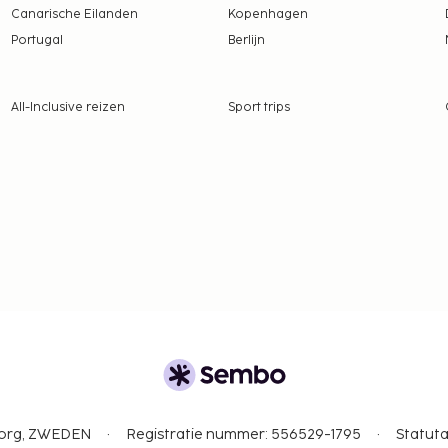
Canarische Eilanden
Kopenhagen
Portugal
Berlijn
All-Inclusive reizen
Sport trips
gborg, ZWEDEN
Registratie nummer: 556529-1795
Statuta