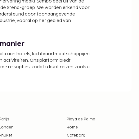
r ervaring maakt Sembo deel uit van de
wde Stena-groep. We worden erkend voor
ondersteund door toonaangevende
ndustrie, vooral op het gebied van
 manier
cala aan hotels, luchtvaartmaatschappijen,
activiteiten. Ons platform biedt
zame reisopties, zodat u kunt reizen zoals u
Parijs
Playa de Palma
Londen
Rome
Phuket
Göteborg