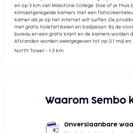
en op 3 km van Milestone College. Doe of je thuis 
klimaatgeregelde kamers met een flatscreentelevisi
kamer als je op het internet wilt surfen. De privé
met gratis toiletartikelen en badjassen. Bij de vo
bureau en een gratis krant en de kamers worden 
Afstanden worden weergegeven tot op 0,1 mijl en 
North Tower - 1,3 km
Update Tower - 2,2 km
Aarong Flagship Outlet - 2,5 km
Milestone College - 2,7 km
Jamuna Amusement Park - 8,7 km
Internationaal Conferentiecentrum Bashundhara 
Jamuna Future Park - 8,8 km
Waarom Sembo k
Moskee van Internationaal Conferentiecentrum B
Algemeen Ziekenhuis Kurmitola - 9,3 km
Militaire Medische Academie - 9,4 km
Legergolfclub - 9,5 km
Onverslaanbare waard
Winkelcentrum Rajuk Trade Center - 9,5 km