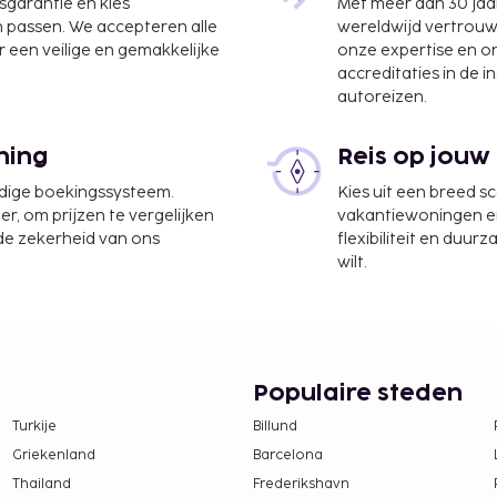
jsgarantie en kies
Met meer dan 30 jaa
n passen. We accepteren alle
wereldwijd vertrou
 een veilige en gemakkelijke
onze expertise en 
accreditaties in de i
autoreizen.
l Intl.) - 7,5 km
ckservice, gratis kranten
ning
Reis op jouw
teer van een
rvices of een
udige boekingssysteem.
Kies uit een breed s
n genieten van een
er, om prijzen te vergelijken
vakantiewoningen en 
 de zekerheid van ons
flexibiliteit en duur
kun je van 07.00 uur tot
wilt.
bijt.
20.00 uur.
Populaire steden
Turkije
Billund
Griekenland
Barcelona
Thailand
Frederikshavn