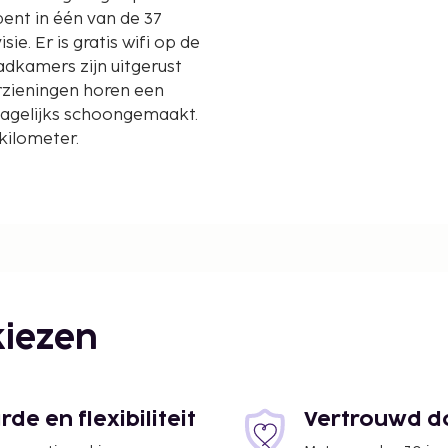
bent in één van de 37
e. Er is gratis wifi op de
badkamers zijn uitgerust
orzieningen horen een
dagelijks schoongemaakt.
kilometer.
- 8,8 km
iezen
ashundhara - 8,9 km
e en flexibiliteit
Vertrouwd do