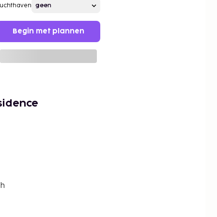
Luchthaven
Begin met plannen
sidence
sh