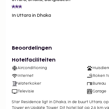
In Uttara in Dhaka
Beoordelingen
Hotelfaciliteiten
Airconditioning
Huisdie
Internet
Roken t
Waterkoker
Bureau
Televisie
Garage
Star Residence ligt in Dhaka, in de buurt Uttara, op
Tower en Update Tower. Dit hotel ligt op 2,6 km van Aarong Flagship Outlet